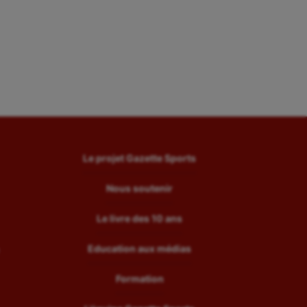
Le projet Gazette Sports
Nous soutenir
Le livre des 10 ans
Education aux médias
Formation