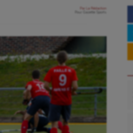
Par
La Rédaction
Pour
Gazette Sports