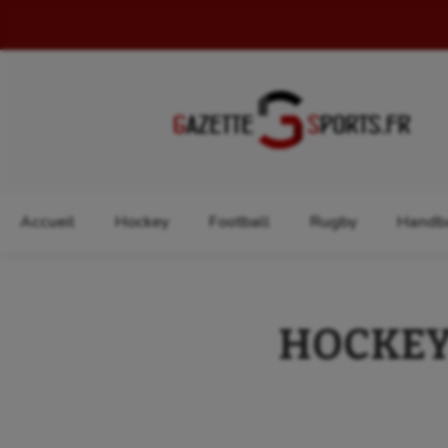
Rechercher :
Accueil
Hockey
Football
Rugby
Handba
HOCKEY 