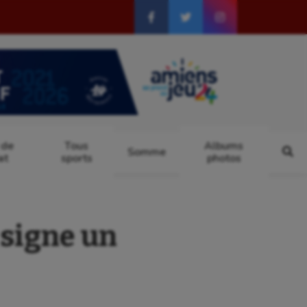
 de
Tous
Albums
Somme
at
sports
photos
signe un