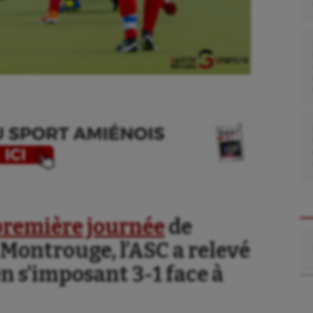
a première journée
de
Re
Montrouge, l’ASC a relevé
se
Kayak-polo
en s’imposant 3-1 face à
tation
Korfbal