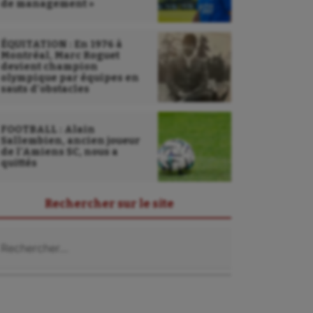
de management »
ÉQUITATION : En 1976 à
Montréal, Marc Roguet
devient champion
olympique par équipes en
sauts d’obstacles
FOOTBALL : Alain
Sallembien, ancien joueur
de l’Amiens SC, nous a
quittés
Rechercher sur le site
chercher :
Sarbacane
Sauvetage sportif