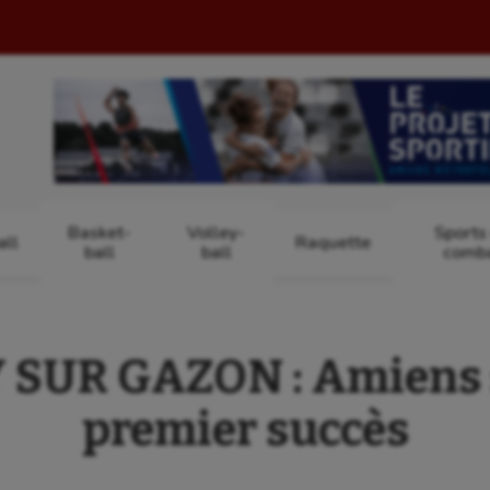
Basket-
Volley-
Sports
ll
Raquette
ball
ball
comb
SUR GAZON : Amiens 
premier succès