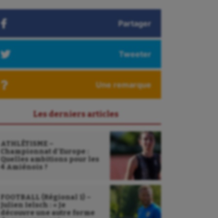
Partager
Tweeter
Une remarque
Les derniers articles
ATHLÉTISME –
Championnat d’Europe :
Quelles ambitions pour les
4 Amiénois ?
FOOTBALL (Régional 1) –
Julien Ielsch : « Je
découvre une autre forme