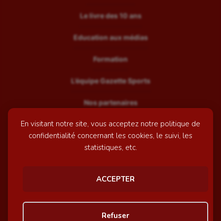
Le livre des 10 ans
Education aux médias
Formation
L’équipe Gazette Sports
Nos partenaires
En visitant notre site, vous acceptez notre politique de
Recrutement
confidentialité concernant les cookies, le suivi, les
Mentions légales
statistiques, etc.
Contactez-nous
ACCEPTER
© GazetteSports - 2026 | Site internet réalisé par
l'agence
Refuser
Awelty