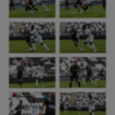
Parkour
Patinage artistique
Pétanque
Plongée
Randonnée / Marche
Roller-derby
Sarbacane
Sauvetage sportif
Sport adapté
Sport handicap
Sport santé
Sport-entreprise