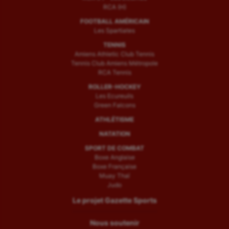
RCA (H)
FOOTBALL AMÉRICAIN
Les Spartiates
TENNIS
Amiens Athletic Club Tennis
Tennis Club Amiens Métropole
RCA Tennis
ROLLER-HOCKEY
Les Ecureuils
Green Falcons
ATHLÉTISME
NATATION
SPORT DE COMBAT
Boxe Anglaise
Boxe Française
Muay Thaï
Judo
Le projet Gazette Sports
Nous soutenir