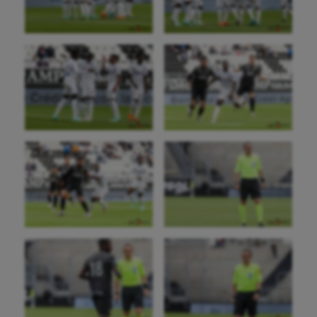
Baseball
Billard
Boules lyonnaises
Canoë-kayak
Cerf Volant
Cheerleading
Course à pied
Crossfit
Cyclisme
Danse
Equitation