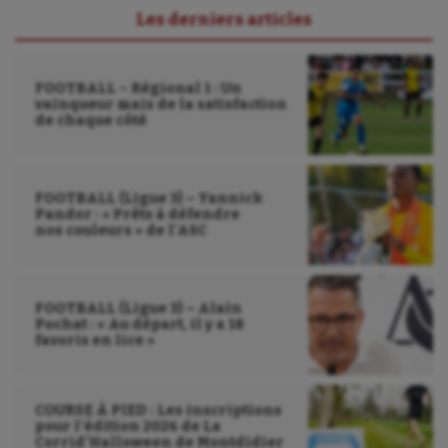
Les derniers articles
FOOTBALL – Régional 1 : Un
vainqueur mais de la satisfaction
de chaque côté
FOOTBALL (Ligue 3) – Yannick
Pandor : « Prêts à défendre
nos couleurs » de l’ASC
FOOTBALL (Ligue 3) – Alain
Pochat : « Au départ, il y a 18
favoris en lice »
COURSE À PIED : Les inscriptions
pour l’édition 2026 de La
Corrid’Halloween de Montdidier