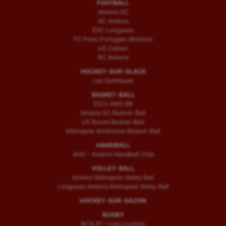
FOOTBALL
Amiens SC
AC Amiens
ESC Longueau
FC Porto Portugais d’Amiens
US Camon
RC Amiens
HOCKEY-SUR-GLACE
Les Gothiques
BASKET-BALL
ESCLAMS BB
Amiens SC Basket-Ball
US Boves Basket-Ball
Métropole Amiénoise Basket-Ball
HANDBALL
AHC – Amiens Handball Club
VOLLEY-BALL
Amiens Métropole Volley Ball
Longueau Amiens Metropole Volley Ball
HOCKEY-SUR-GAZON
RUGBY
RCA (F) – Les Licornes