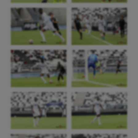
Escalade
Escrime
Fitness
Flag football
Football américain
Futsal
Golf
Gymnastique
Gymnastique rythmique
Haltérophilie
Handisport