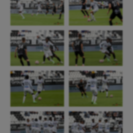
Aéronautique
Athlétisme
Auto
Aviron
Balle à la main
Ballon au poing