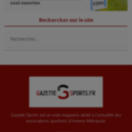
sont ouvertes
Rechercher sur le site
Rechercher :
Gazette Sports est un web magazine dédié à l'actualité des
associations sportives d'Amiens Métropole.