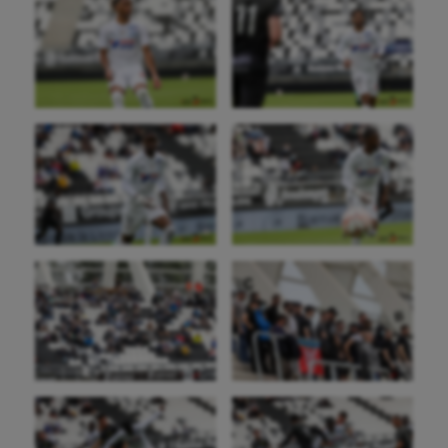
Hippisme
Jeux Olympiques et Paralympiques
Kayak-polo
Korfbal
Longue paume
Moto
Natation
Natation artistique
Omnisports
Outdoor
Paddle