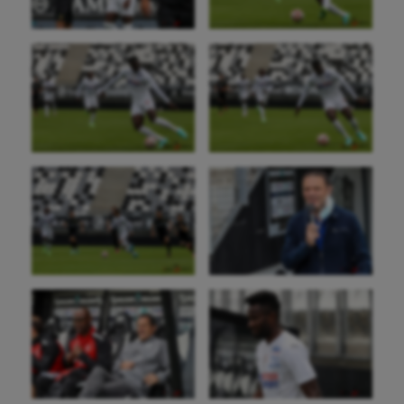
Sport-santé
Tir
Tir à l'arc
Triathlon
Ultimate frisbee
UNSS
Voile
Wakeboard
Water-polo