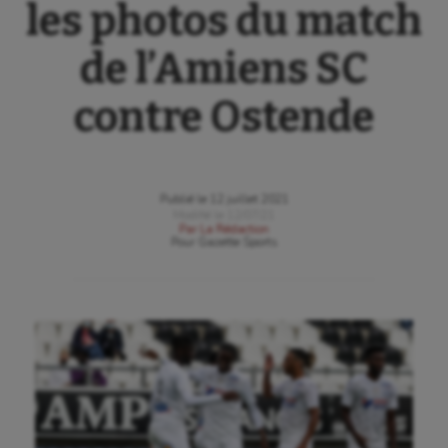
les photos du match
de l’Amiens SC
contre Ostende
Publié le
12 juillet 2021
Modifié le
12/07/21
Par
La Rédaction
Pour
Gazette Sports