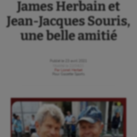
James Herbain et
Jean-Jacques Souris,
une belle amitié
Publié le
23 avril 2021
Modifié le
22/04/21
Par
Lionel Herbet
Pour
Gazette Sports