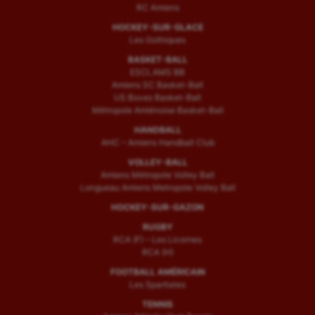
RC Amiens
HOCKEY-SUR-GLACE
Les Gothiques
BASKET-BALL
ESCLAMS BB
Amiens SC Basket-Ball
US Boves Basket-Ball
Métropole Amiénoise Basket-Ball
HANDBALL
AHC – Amiens Handball Club
VOLLEY-BALL
Amiens Métropole Volley Ball
Longueau Amiens Metropole Volley Ball
HOCKEY-SUR-GAZON
RUGBY
RCA (F) – Les Licornes
RCA (H)
FOOTBALL AMÉRICAIN
Les Spartiates
TENNIS