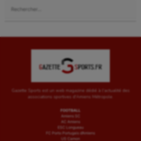
Rechercher :
Gazette Sports est un web magazine dédié à l'actualité des
associations sportives d'Amiens Métropole.
FOOTBALL
Amiens SC
AC Amiens
ESC Longueau
FC Porto Portugais d’Amiens
US Camon