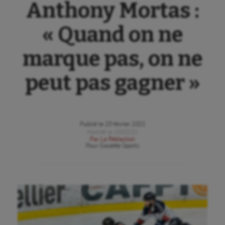
Anthony Mortas :
« Quand on ne
marque pas, on ne
peut pas gagner »
Publié le
20 février 2021
Modifié le
20/02/21
Par
La Rédaction
Pour
Gazette Sports