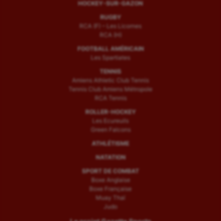
HOCKEY-SUR-GAZON
RUGBY
RCA (F) – Les Licornes
RCA (H)
FOOTBALL AMÉRICAIN
Les Spartiates
TENNIS
Amiens Athletic Club Tennis
Tennis Club Amiens Métropole
RCA Tennis
ROLLER-HOCKEY
Les Ecureuils
Green Falcons
ATHLÉTISME
NATATION
SPORT DE COMBAT
Boxe Anglaise
Boxe Française
Muay Thaï
Judo