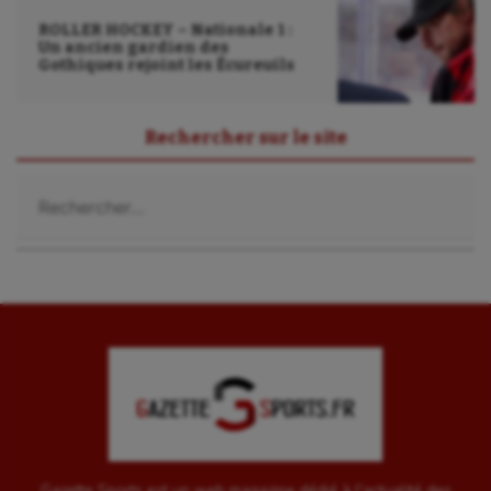
ROLLER HOCKEY – Nationale 1 :
Un ancien gardien des
Gothiques rejoint les Écureuils
Rechercher sur le site
Rechercher :
Gazette Sports est un web magazine dédié à l'actualité des