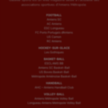
associations sportives d'Amiens Métropole.
FOOTBALL
Amiens SC
AC Amiens
ESC Longueau
FC Porto Portugais d’Amiens
US Camon
RC Amiens
HOCKEY-SUR-GLACE
Les Gothiques
BASKET-BALL
ESCLAMS BB
Amiens SC Basket-Ball
US Boves Basket-Ball
Métropole Amiénoise Basket-Ball
HANDBALL
AHC – Amiens Handball Club
VOLLEY-BALL
Amiens Métropole Volley Ball
Longueau Amiens Metropole Volley Ball