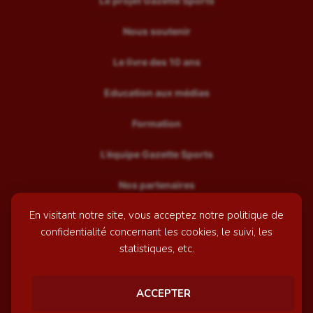
Le projet Gazette Sports
Nous soutenir
Le livre des 10 ans
Education aux médias
Formation
L’équipe Gazette Sports
Nos partenaires
En visitant notre site, vous acceptez notre politique de
Recrutement
confidentialité concernant les cookies, le suivi, les
Mentions légales
statistiques, etc.
Contactez-nous
ACCEPTER