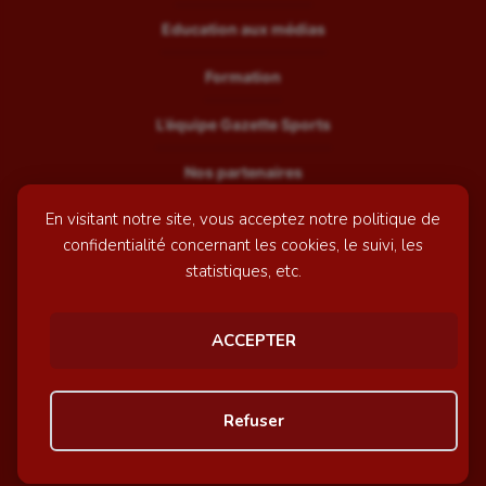
Education aux médias
Formation
L’équipe Gazette Sports
Nos partenaires
En visitant notre site, vous acceptez notre politique de
Recrutement
confidentialité concernant les cookies, le suivi, les
Mentions légales
statistiques, etc.
Contactez-nous
ACCEPTER
© GazetteSports - 2026 | Site internet réalisé par
l'agence
Refuser
Awelty
Personnaliser