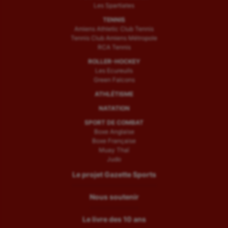
Les Spartiates
TENNIS
Amiens Athletic Club Tennis
Tennis Club Amiens Métropole
RCA Tennis
ROLLER-HOCKEY
Les Ecureuils
Green Falcons
ATHLÉTISME
NATATION
SPORT DE COMBAT
Boxe Anglaise
Boxe Française
Muay Thaï
Judo
Le projet Gazette Sports
Nous soutenir
Le livre des 10 ans