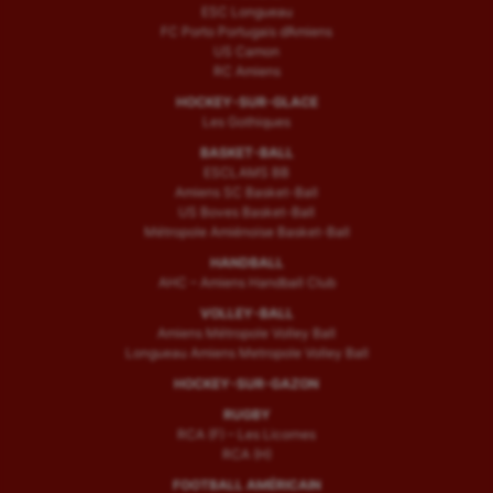
ESC Longueau
FC Porto Portugais d’Amiens
US Camon
RC Amiens
HOCKEY-SUR-GLACE
Les Gothiques
BASKET-BALL
ESCLAMS BB
Amiens SC Basket-Ball
US Boves Basket-Ball
Métropole Amiénoise Basket-Ball
HANDBALL
AHC – Amiens Handball Club
VOLLEY-BALL
Amiens Métropole Volley Ball
Longueau Amiens Metropole Volley Ball
HOCKEY-SUR-GAZON
RUGBY
RCA (F) – Les Licornes
RCA (H)
FOOTBALL AMÉRICAIN