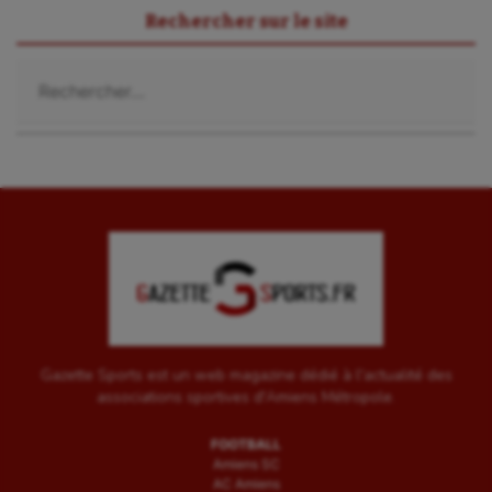
Rechercher sur le site
Rechercher :
Gazette Sports est un web magazine dédié à l'actualité des
associations sportives d'Amiens Métropole.
FOOTBALL
Amiens SC
AC Amiens