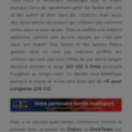
“cela nous a forcément handicapé tout le match
puisque l’on a du rapidement gérer les fautes des uns
et des autres et donc faire des rotations mais aussi
des associations de joueurs qui n’étaient pas vraiment
prévu dans le plan de jeu. Mais je préfère une entame
agressive comme cela qu’une équipe qui n’est pas
dans son match”
. Des fautes et des lancers francs
gratuits dont ne vont pas vraiment profiter les
visiteurs qui vont voir leurs hôtes du jour adroit longue
distance prendre le large
(23-15) à 2min
poussant
Fougères au temps-mort. Ce dernier sera bénéfique
puisqu’à la pause le score sera plus que de
+5 pour
Longueau (26-21).
Mais si le second quart-temps commence comme le
premier avec un panier de
Duboc
, la
GreeTeam
est