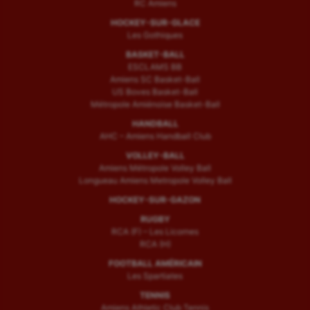
RC Amiens
HOCKEY-SUR-GLACE
Les Gothiques
BASKET-BALL
ESCLAMS BB
Amiens SC Basket-Ball
US Boves Basket-Ball
Métropole Amiénoise Basket-Ball
HANDBALL
AHC – Amiens Handball Club
VOLLEY-BALL
Amiens Métropole Volley Ball
Longueau Amiens Metropole Volley Ball
HOCKEY-SUR-GAZON
RUGBY
RCA (F) – Les Licornes
RCA (H)
FOOTBALL AMÉRICAIN
Les Spartiates
TENNIS
Amiens Athletic Club Tennis