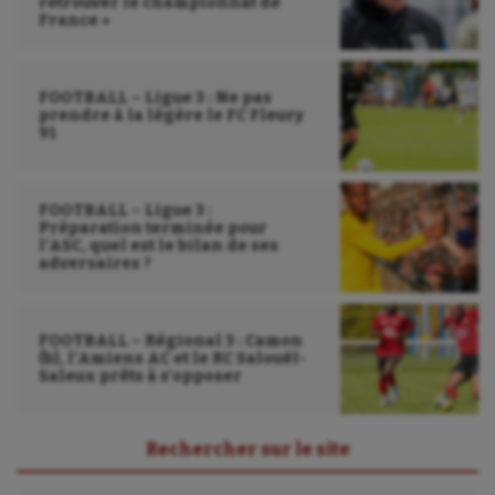
retrouver le championnat de
France »
FOOTBALL – Ligue 3 : Ne pas
prendre à la légère le FC Fleury
91
FOOTBALL – Ligue 3 :
Préparation terminée pour
l’ASC, quel est le bilan de ses
adversaires ?
FOOTBALL – Régional 3 : Camon
(b), l’Amiens AC et le RC Salouël-
Saleux prêts à s’opposer
Rechercher sur le site