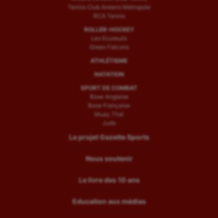
Tennis Club Amiens Métropole
RCA Tennis
ROLLER-HOCKEY
Les Ecureuils
Green Falcons
ATHLÉTISME
NATATION
SPORT DE COMBAT
Boxe Anglaise
Boxe Française
Muay Thaï
Judo
Le projet Gazette Sports
Nous soutenir
Le livre des 10 ans
Education aux médias