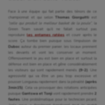
Face à une équipe qui fait partie des ténors de ce
championnat et qui selon
Thomas Giorguitti
est
“celle qui produit le meilleur basket de la poule”
, la
Green Team savait qu’il ne fallait surtout pas
reproduire
les entames ratées
et courir après le
score. Ça tombe bien puisque sous l’impulsion de
Duboc
auteur du premier panier, les locaux prennent
les devants et vont les conserver un moment.
Offensivement le jeu est bien en place et surtout la
défense est bien en place et gêne considérablement
les visiteurs qui sont rapidement menés
(9-2)
. Une
agressivité qui va être un peu trop excessive et
pousser Longueau rapidement dans la pénalité
(après
3min15)
. Cela va provoquer des rotations anticipées
puisque
Gantswa et Tonji
vont rapidement prendre
2
fautes
. Une problématique pour le technicien picard,