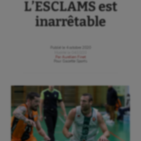
L’ESCLAMS est
inarrêtable
Publié le
4 octobre 2020
Modifié le
04/10/20
Par
Aurélien Finet
Pour
Gazette Sports