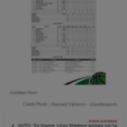
Tir
Tir à l'arc
Triathlon
Ultimate frisbee
UNSS
Voile
Wakeboard
Water-polo
Aurélien Finet
Crédit Photo : Reynald Valleron – Gazettesports
Navigation
Article précédent
AUTO : En Alpine, Lilou Wadoux grimpe sur le