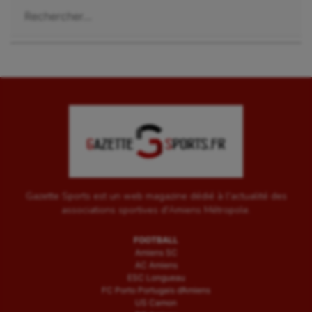
Rechercher :
Gazette Sports est un web magazine dédié à l'actualité des
associations sportives d'Amiens Métropole.
FOOTBALL
Amiens SC
AC Amiens
ESC Longueau
FC Porto Portugais d’Amiens
US Camon