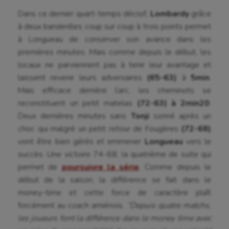
Escrime
Dans ce dernier quart-temps décisif,
Lombardy
grâce
Fitness
à deux banderilles coup sur coup à trois points permet
à Longueau de conserver son avance dans les
Flag football
premières minutes. Mais comme depuis le début, les
locaux ne parviennent pas à tenir leur avantage et
Football américain
laissent revenir leurs adversaires
(65-63)
à
5min
.
Futsal
Mais efficace derrière l’arc, les cheminots se
reconstituent un petit matelas
(72-63) à 2min20
.
Golf
Deux dernières minutes sans
Tonji
sonné après un
Gymnastique
choc qui malgré un petit retour de Fougères
(72-68)
vont être bien gérés et emmener
Longueau
vers le
Gymnastique rythmique
succès. Une victoire 74-68, la quatrième de suite qui
permet de
poursuivre la série
. Comme depuis le
Haltérophilie
début de la saison, la différence se fait dans le
Handisport
money-time et cette force de caractère plaît
forcément au coach amiénois.
“Depuis quatre matchs,
Hippisme
les joueurs font la différence dans le money time avec
Jeux Olympiques et Paralympiques