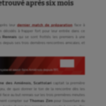
etrouvé après six mois
près leur
dernier match de préparation
face à
en décidés à frapper fort pour leur entrée dans ce
s Rennais
qui se sont frottés les premiers à une
s depuis ses trois dernières rencontres amicales, et
ine des Amiénois, Scattolari
captait la première
eu, de quoi donner le ton de la rencontre dès les
é face au but rennais sur les trois premières minutes
lement compter sur
Thomas Zirn
pour l’ouverture du