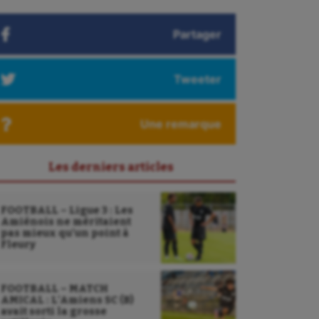
Partager
Tweeter
Une remarque
Les derniers articles
FOOTBALL – Ligue 3 : Les
Amiénois ne méritaient
pas mieux qu’un point à
Fleury
FOOTBALL – MATCH
AMICAL : L’Amiens SC (B)
avait sorti la grosse