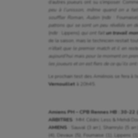
d’autres joueurs ont su s’imposer. Comme l
peu à l’unisson, même quand on a fait
souffler Roman, Aubin
(ndlr : Fournaise
patrons qui se sont un peu révélés en
(ndlr : Lippens)
qui ont fait
un travail mon
de la saison, mais le technicien restait t
n’était que le premier match et il en res
aujourd’hui mais pour le moment on prend c
les joueurs et on est fiers de ce qu’ils ont f
Le prochain test des Amiénois se fera à l’
Vernouillet
à 20h45.
Amiens PH – CPB Rennes HB : 30-22 
ARBITRES
: MM. Cédric Less & Mehdi D
AMIENS
: Sauval (3 arr.), Shamrylo (5 arr
(4), Devaux (5), Fournaise (1), Lippens (