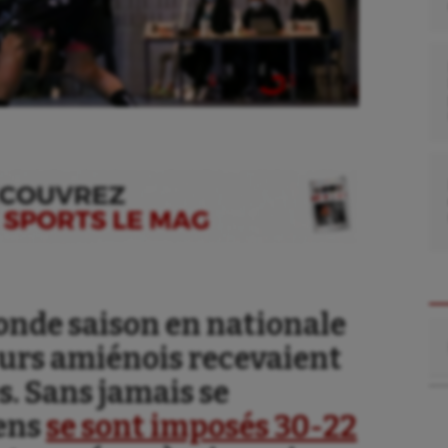
onde saison en nationale
Re
leurs amiénois recevaient
s. Sans jamais se
iens
se sont imposés 30-22