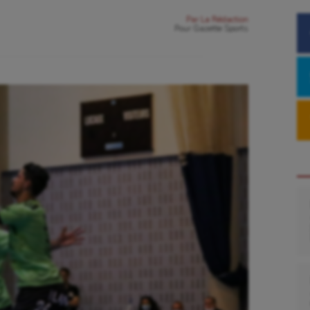
Par
La Rédaction
Pour
Gazette Sports