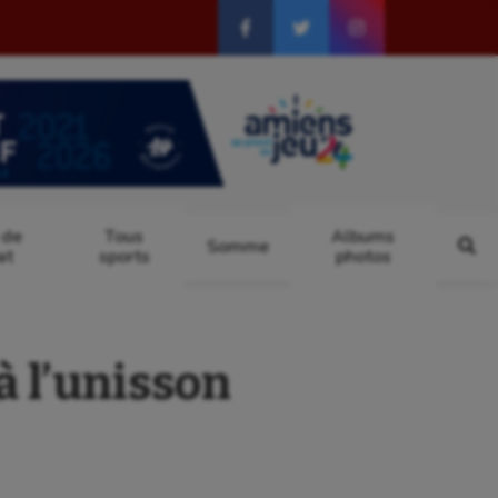
 de
Tous
Albums
Somme
at
sports
photos
à l’unisson