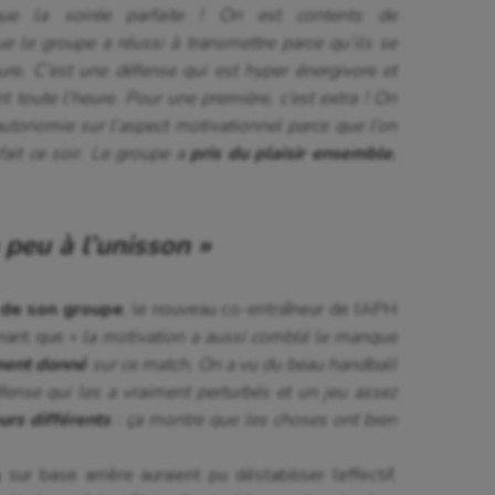
que la soirée parfaite ! On est contents de
e le groupe a réussi à transmettre parce qu’ils se
e. C’est une défense qui est hyper énergivore et
t toute l’heure. Pour une première, c’est extra ! On
’autonomie sur l’aspect motivationnel parce que l’on
fait ce soir. Le groupe a
pris du plaisir ensemble
,
 peu à l’unisson »
 de son groupe
, le nouveau co-entraîneur de l’APH
irmant que «
la motivation a aussi comblé le manque
ent donné
sur ce match. On a vu du beau handball
fense qui les a vraiment perturbés et un jeu assez
rs différents
: ça montre que les choses ont bien
s
sur base arrière auraient pu déstabiliser l’effectif,