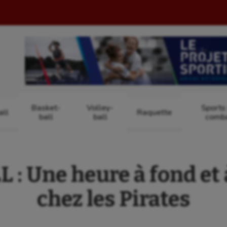
Basket-
Volley-
Sports
ll
Raquette
ball
ball
comb
 Une heure à fond et 
chez les Pirates