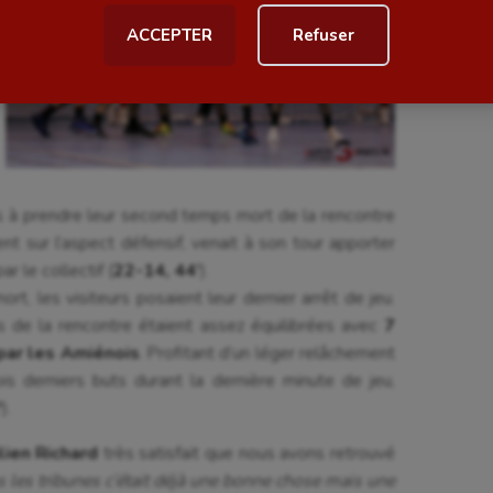
ACCEPTER
Refuser
al
Outdoor
Paddle
astique
Parkour
astique rythmique
Patinage artistique
rophilie
Pétanque
és à prendre leur second temps mort de la rencontre
ent sur l’aspect défensif, venait à son tour apporter
isport
Plongée
r le collectif (
22-14, 44’
).
, les visiteurs posaient leur dernier arrêt de jeu.
isme
Randonnée / Marche
s de la rencontre étaient assez équilibrées avec
7
 Olympiques et Paralympiques
Roller-derby
par les Amiénois
. Profitant d’un léger relâchement
is derniers buts durant la dernière minute de jeu,
′
).
ulien Richard
très satisfait que nous avons retrouvé
 les tribunes c’était déjà une bonne chose mais une