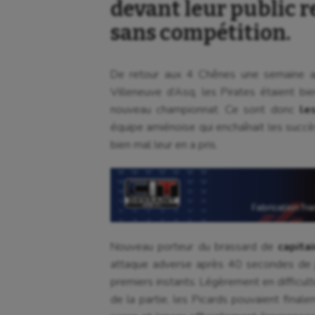
devant leur public r
sans compétition.
De retour aux 4 Chênes une semaine a
Villeneuve d’Asq, les Pirates étaient bi
nouveau championnat. Ce sont donc
le
équipe amiénoise qui enchaînait les succè
bien mal leur en a pris.
Nouveau porteur du brassard de
capita
attaque adverse après 40 secondes de j
premiers instants. Légèrement en difficult
de la partie, les Picards pouvaient fina