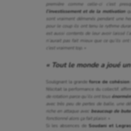
première comme celle-ci c’est pres
l’investissement et de la motivation
qu
sont vraiment démenés pendant une heur
pour le coup ils ont tenu le rythme duran
est aussi contents de leur avoir laissé l
n’aurait pas fait mieux que ce qu’ils ont 
c’est vraiment top.
»
« Tout le monde a joué un
Soulignant la grande
force de cohésion
félicitait la performance du collectif, aff
de rotation parce qu’ils ont tous
énormém
avec très peu de pertes de balle, une dé
riche en attaque avec
beaucoup de buteu
fonctionné alors ça fait plaisir.
»
Si les absences de
Soudani et Legra