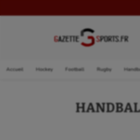
Rechercher :
Accueil
Hockey
Football
Rugby
Handba
HANDBALL :