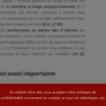
ge. Après 7 minutes passées au coude à coude, Zirn
r et de
prendre le large progressivement
(6-2,
poraires, les Rennais peinaient à trouver leurs
 ne parvenaient pas à recoller suffisamment leurs
 filer les Amiénois en tête (
8-5, 17’45
).
eurs
performants en dehors des 9 mètres
, les
nt distancer. Ainsi, à défaut de pouvoir pénétrer la
ent quelques failles de loin, de quoi se maintenir à
 C’est finalement sur un but venu d’ailleurs, et une
se
Kayak-polo
nvoyait les deux collectifs aux vestiaires (
13-10,
tation
Korfbal
lade
Longue paume
ut aussi impactante
ime
Moto
ess
Natation
En visitant notre site, vous acceptez notre politique de
football
Natation artistique
confidentialité concernant les cookies, le suivi, les statistiques, etc.
ball américain
Omnisports