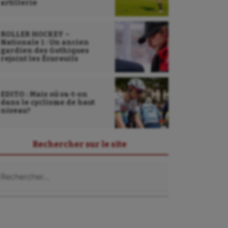
artillerie
ROLLER HOCKEY –
Nationale 1 : Un ancien
gardien des Gothiques
rejoint les Écureuils
EDITO : Mais où va-t-on
dans le cyclisme de haut
niveau?
Rechercher sur le site
chercher :