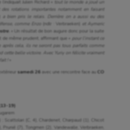
’indiquait Julien Richard «
tout le monde a joué un
 des rotations importantes notamment en faisant
)
a bien pris le relais. Derrière on a aussi eu des
 défense, comme Enzo
(ndlr : Verbraeken)
et Aymeric
stre
.
» Un résultat de bon augure donc pour la suite
out de même prudent, affirmant que «
pour l’instant ce
te après cela, ils ne seront pas tous parfaits comme
ette belle victoire. Avec Yuriy on félicite vraiment
ait !
»
extérieur
samedi 26
avec une rencontre face au
CO
(13-19)
ougarem
.) ; Scattolari (C, 4), Chardenet, Charpaud (1), Chicot
1), Prunié (7), Tongmen (2), Vandewalle, Verbraeken,