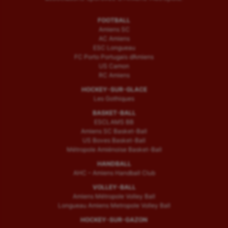
FOOTBALL
Amiens SC
AC Amiens
ESC Longueau
FC Porto Portugais d’Amiens
US Camon
RC Amiens
HOCKEY-SUR-GLACE
Les Gothiques
BASKET-BALL
ESCLAMS BB
Amiens SC Basket-Ball
US Boves Basket-Ball
Métropole Amiénoise Basket-Ball
HANDBALL
AHC – Amiens Handball Club
VOLLEY-BALL
Amiens Métropole Volley Ball
Longueau Amiens Metropole Volley Ball
HOCKEY-SUR-GAZON