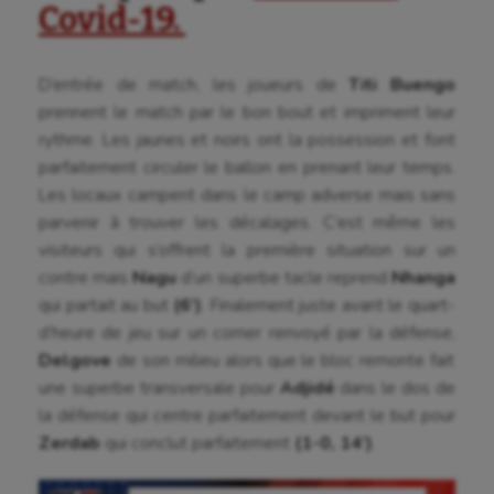
Covid-19.
D’entrée de match, les joueurs de
Titi Buengo
prennent le match par le bon bout et impriment leur
rythme. Les jaunes et noirs ont la possession et font
parfaitement circuler le ballon en prenant leur temps.
Les locaux campent dans le camp adverse mais sans
parvenir à trouver les décalages. C’est même les
visiteurs qui s’offrent la première situation sur un
contre mais
Nagu
d’un superbe tacle reprend
Nhanga
qui partait au but
(6’)
. Finalement juste avant le quart-
d’heure de jeu sur un corner renvoyé par la défense,
Delgove
de son milieu alors que le bloc remonte fait
une superbe transversale pour
Adjidé
dans le dos de
la défense qui centre parfaitement devant le but pour
Zerdab
qui conclut parfaitement
(1-0, 14’)
.