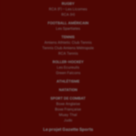
RUGBY
RCA (F) – Les Licornes
RCA (H)
FOOTBALL AMÉRICAIN
Les Spartiates
TENNIS
Amiens Athletic Club Tennis
Tennis Club Amiens Métropole
RCA Tennis
ROLLER-HOCKEY
Les Ecureuils
Green Falcons
ATHLÉTISME
NATATION
SPORT DE COMBAT
Boxe Anglaise
Boxe Française
Muay Thaï
Judo
Le projet Gazette Sports