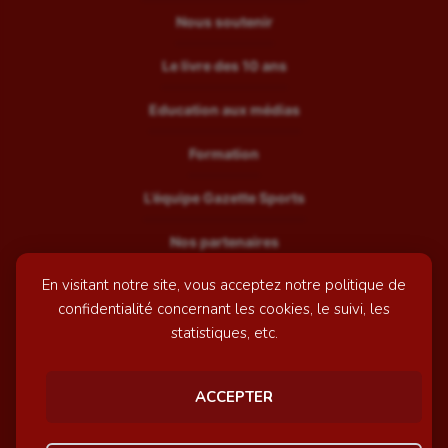
Nous soutenir
Le livre des 10 ans
Education aux médias
Formation
L’équipe Gazette Sports
Nos partenaires
En visitant notre site, vous acceptez notre politique de
Recrutement
confidentialité concernant les cookies, le suivi, les
Mentions légales
statistiques, etc.
Contactez-nous
ACCEPTER