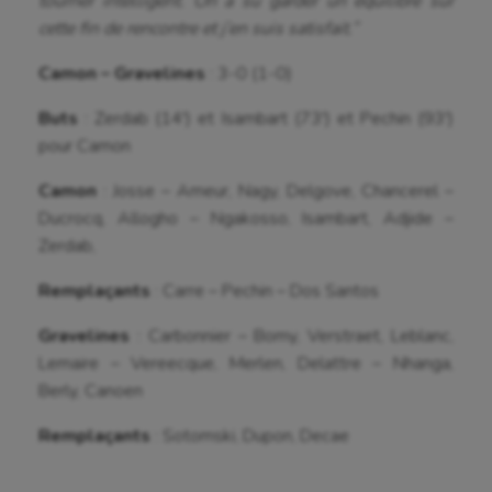
tourner intelligent. On a su garder un équilibre sur
cette fin de rencontre et j’en suis satisfait.”
Sarbacane
Camon – Gravelines
: 3-0 (1-0)
Sauvetage sportif
Buts
: Zerdab (14′) et Isambart (73′) et Pechin (93′)
Sport adapté
pour Camon
Sport handicap
Camon
: Josse – Ameur, Nagy, Delgove, Chancerel –
Sport santé
Ducrocq, Allogho – Ngakosso, Isambart, Adjide –
Zerdab,
Sport-entreprise
Remplaçants
: Carre – Pechin – Dos Santos
Sport-santé
Gravelines
: Carbonnier – Bomy, Verstraet, Leblanc,
Tir
Lemaire – Vereecque, Merlen, Delattre – Nhanga,
Berly, Canoen
Tir à l'arc
Remplaçants
: Sotomski, Dupon, Decae
Triathlon
Ultimate frisbee