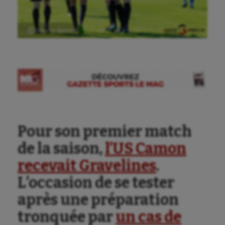
Ⓒ Gazette Sports
Pour son premier match
de la saison,
l’US Camon
recevait Gravelines
.
L’occasion de se tester
après une préparation
tronquée par
un cas de