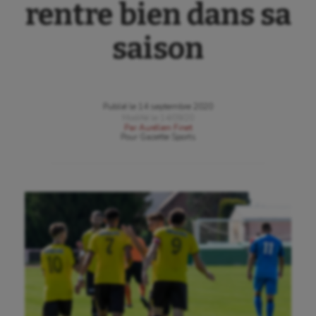
rentre bien dans sa
saison
Publié le
14 septembre 2020
Modifié le
14/09/20
Par
Aurélien Finet
Pour
Gazette Sports