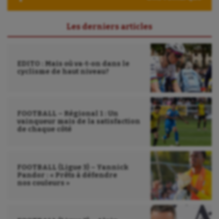
Les derniers articles
EDITO : Mais où va-t-on dans le
cyclisme de haut niveau?
FOOTBALL – Régional 1 : Un
vainqueur mais de la satisfaction
de chaque côté
FOOTBALL (Ligue 3) – Yannick
Pandor : « Prêts à défendre
nos couleurs »