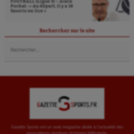
FOOTBALL (Ligue 3) – Alain
Pochat : « Au départ, il y a 18
favoris en lice »
Rechercher sur le site
Rechercher :
Gazette Sports est un web magazine dédié à l'actualité des
associations sportives d'Amiens Métropole.