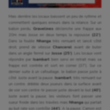
Mais derrière les locaux baissent un peu de rythme et
commettent quelques erreurs dans la relance. Sur un
ballon perdu,
Gravelines
déclenche une frappe aux
20m mais Josse en deux temps la repousse
(22’)
.
Dans la foulée
Nhanga
très remuant et lancé côté
droit, prend de vitesse
Chancerel
avant de buter
dans un angle fermé sur
Josse
(25’)
. Les locaux vont
répondre par
Isambart
bien servi en retrait mais sa
frappe est contrée et sort en corner (37’). Sur ce
dernier suite à un cafouillage, le ballon passe juste à
côté. Juste avant la pause,
Isambart
, très remuant sur
un contre, dribble deux joueurs dans la surface avant
de voir son centre-tir passer juste devant le but
(40’)
.
Juste avant la pause, les visiteurs font passer une
sueur froide dans les travées mais
Nhanga
qui partait
au but rate son contrôle
(44’)
. A la pause, Camon est