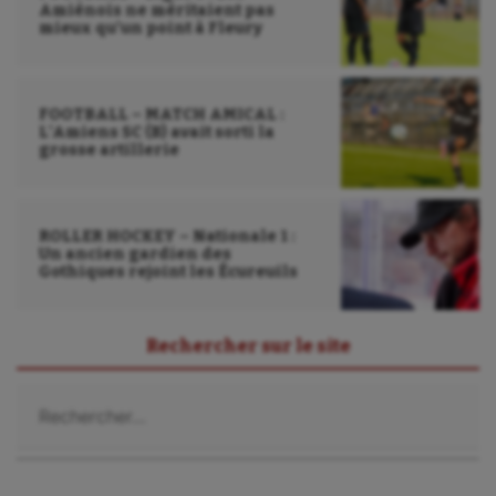
Amiénois ne méritaient pas
mieux qu’un point à Fleury
FOOTBALL – MATCH AMICAL :
L’Amiens SC (B) avait sorti la
grosse artillerie
ROLLER HOCKEY – Nationale 1 :
Un ancien gardien des
Gothiques rejoint les Écureuils
Rechercher sur le site
Rechercher :