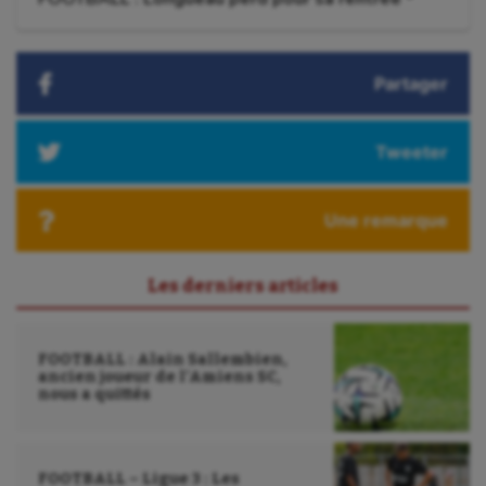
suivant
Water-polo
:
Partager
Tweeter
Une remarque
Les derniers articles
FOOTBALL : Alain Sallembien,
ancien joueur de l’Amiens SC,
nous a quittés
FOOTBALL – Ligue 3 : Les