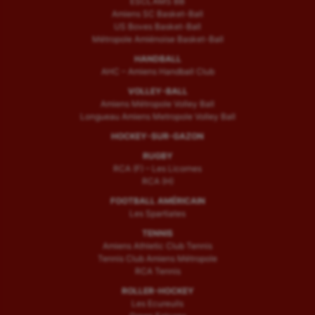
ESCLAMS BB
Amiens SC Basket-Ball
US Boves Basket-Ball
Métropole Amiénoise Basket-Ball
HANDBALL
AHC – Amiens Handball Club
VOLLEY-BALL
Amiens Métropole Volley Ball
Longueau Amiens Metropole Volley Ball
HOCKEY-SUR-GAZON
RUGBY
RCA (F) – Les Licornes
RCA (H)
FOOTBALL AMÉRICAIN
Les Spartiates
TENNIS
Amiens Athletic Club Tennis
Tennis Club Amiens Métropole
RCA Tennis
ROLLER-HOCKEY
Les Ecureuils