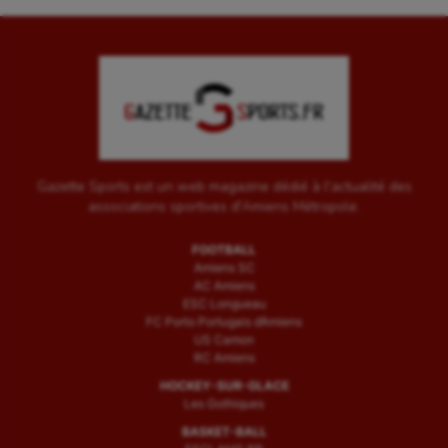
Gazette Sports est un web magazine dédié à l'actualité des
associations sportives d'Amiens Métropole.
FOOTBALL
Amiens SC
AC Amiens
ESC Longueau
FC Porto Portugais d’Amiens
US Camon
RC Amiens
HOCKEY-SUR-GLACE
Les Gothiques
BASKET-BALL