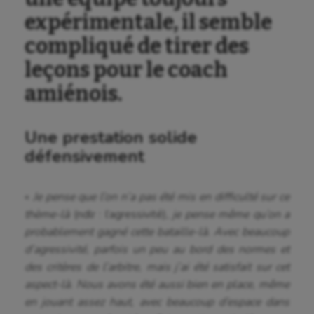
expérimentale, il semble
compliqué de tirer des
leçons pour le coach
amiénois.
Une prestation solide
défensivement
«
Je pense que l’on n’a pas été mis en difficulté sur ce
thème-là
(ndlr : l’agressivité)
, je pense même qu’on a
probablement gagné cette bataille-là. Avec beaucoup
d’agressivité, parfois un peu au bord des normes et
des critères de l’arbitre, mais j’ai été satisfait sur cet
aspect-là. Nous avons été aussi bien en place, même
en jouant assez haut, avec beaucoup d’espace dans