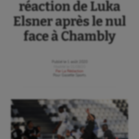
réaction de Luka
Elsner après le nul
face à Chambly
Publié le
1 août 2020
Modifié le
01/08/20
Par
La Rédaction
Pour
Gazette Sports