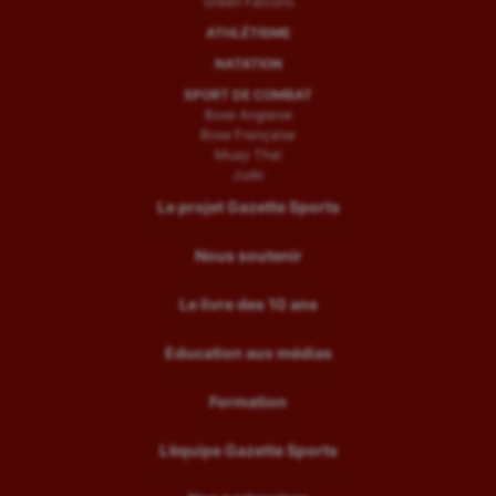
Green Falcons
ATHLÉTISME
NATATION
SPORT DE COMBAT
Boxe Anglaise
Boxe Française
Muay Thaï
Judo
Le projet Gazette Sports
Nous soutenir
Le livre des 10 ans
Education aux médias
Formation
L’équipe Gazette Sports