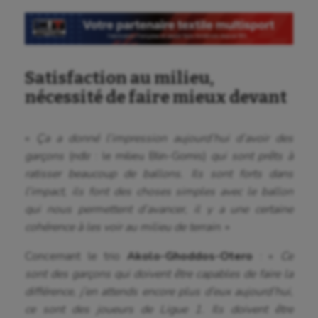
Aviron
Balle à la main
Satisfaction au milieu,
Ballon au poing
nécessité de faire mieux devant
Baseball
Billard
«
Ça a donné l’impression aujourd’hui d’avoir des
garçons
(ndlr : le milieu Blin-Gomis)
qui sont prêts à
Boules lyonnaises
ratisser beaucoup de ballons. Ils sont forts dans
l’impact, ils font des choses simples avec le ballon
Canoë-kayak
qui nous permettent d’avancer, il y a une certaine
Cerf Volant
cohérence à les voir au milieu de terrain
. »
Cheerleading
Concernant le trio
Akolo-Ghoddos-Otero
: «
Ce
sont des garçons qui doivent être capables de faire la
Course à pied
différence, j’en attends encore plus d’eux aujourd’hui,
Crossfit
ce sont des joueurs de Ligue 1. Ils doivent être