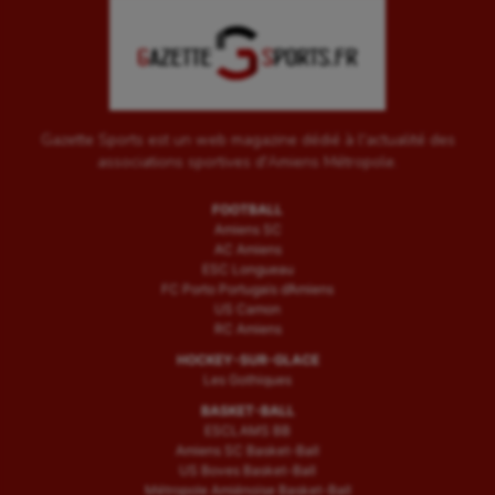
Gazette Sports est un web magazine dédié à l'actualité des
associations sportives d'Amiens Métropole.
FOOTBALL
Amiens SC
AC Amiens
ESC Longueau
FC Porto Portugais d’Amiens
US Camon
RC Amiens
HOCKEY-SUR-GLACE
Les Gothiques
BASKET-BALL
ESCLAMS BB
Amiens SC Basket-Ball
US Boves Basket-Ball
Métropole Amiénoise Basket-Ball