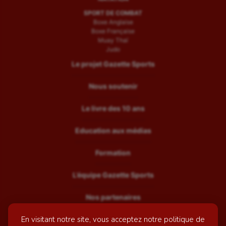
SPORT DE COMBAT
Boxe Anglaise
Boxe Française
Muay Thaï
Judo
Le projet Gazette Sports
Nous soutenir
Le livre des 10 ans
Education aux médias
Formation
L’équipe Gazette Sports
Nos partenaires
En visitant notre site, vous acceptez notre politique de
Recrutement