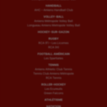
HANDBALL
AHC – Amiens Handball Club
VOLLEY-BALL
Amiens Métropole Volley Ball
Longueau Amiens Metropole Volley Ball
HOCKEY-SUR-GAZON
RUGBY
RCA (F) – Les Licornes
RCA (H)
FOOTBALL AMÉRICAIN
Les Spartiates
TENNIS
Amiens Athletic Club Tennis
Tennis Club Amiens Métropole
RCA Tennis
ROLLER-HOCKEY
Les Ecureuils
Green Falcons
ATHLÉTISME
NATATION