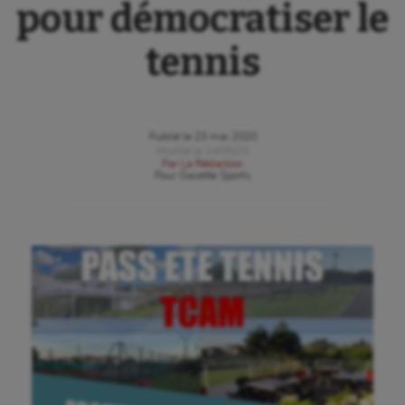
pour démocratiser le
tennis
Publié le
23 mai 2020
Modifié le
24/05/20
Par
La Rédaction
Pour
Gazette Sports