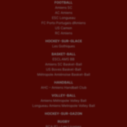
FOOTBALL
Amiens SC
AC Amiens
ESC Longueau
FC Porto Portugais d’Amiens
US Camon
RC Amiens
HOCKEY-SUR-GLACE
Les Gothiques
BASKET-BALL
ESCLAMS BB
Amiens SC Basket-Ball
US Boves Basket-Ball
Métropole Amiénoise Basket-Ball
HANDBALL
AHC – Amiens Handball Club
VOLLEY-BALL
Amiens Métropole Volley Ball
Longueau Amiens Metropole Volley Ball
HOCKEY-SUR-GAZON
RUGBY
RCA (F) – Les Licornes