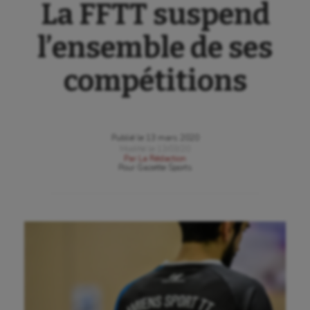
La FFTT suspend
l’ensemble de ses
compétitions
Publié le
13 mars 2020
Modifié le
13/03/20
Par
La Rédaction
Pour
Gazette Sports