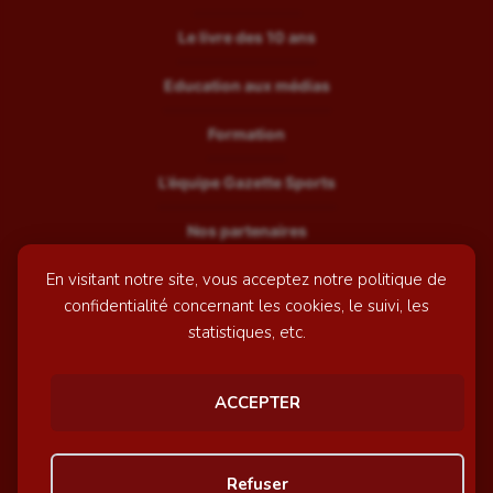
Le livre des 10 ans
Education aux médias
Formation
L’équipe Gazette Sports
Nos partenaires
En visitant notre site, vous acceptez notre politique de
Recrutement
confidentialité concernant les cookies, le suivi, les
Mentions légales
statistiques, etc.
Contactez-nous
ACCEPTER
© GazetteSports - 2026 | Site internet réalisé par
l'agence
Refuser