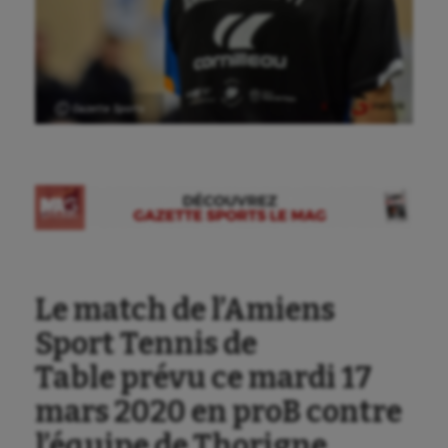
Ⓒ Gazette Sports
Aéronautique
Athlétisme
Le match de l’Amiens
Auto
Sport Tennis de
Aviron
Table prévu ce mardi 17
Balle à la main
mars 2020 en proB contre
l’équipe de Thorigne
Ballon au poing