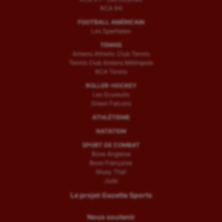
RCA (H)
FOOTBALL AMÉRICAIN
Les Spartiates
TENNIS
Amiens Athletic Club Tennis
Tennis Club Amiens Métropole
RCA Tennis
ROLLER-HOCKEY
Les Ecureuils
Green Falcons
ATHLÉTISME
NATATION
SPORT DE COMBAT
Boxe Anglaise
Boxe Française
Muay Thaï
Judo
Le projet Gazette Sports
Nous soutenir