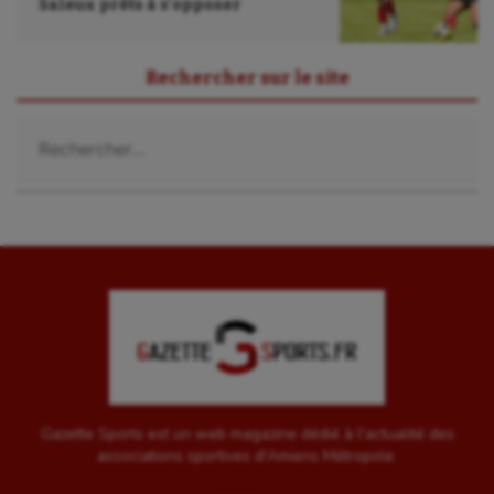
Saleux prêts à s’opposer
Sport-santé
Rechercher sur le site
Tir
Rechercher :
Tir à l'arc
Triathlon
Ultimate frisbee
UNSS
Voile
Wakeboard
Water-polo
Gazette Sports est un web magazine dédié à l'actualité des
associations sportives d'Amiens Métropole.