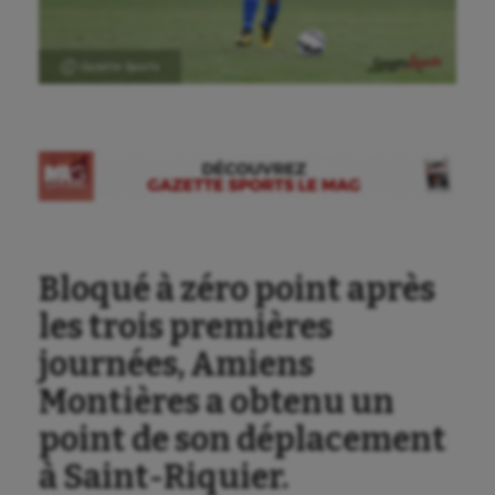
Ⓒ Gazette Sports
Bloqué à zéro point après
les trois premières
journées, Amiens
Montières a obtenu un
point de son déplacement
à Saint-Riquier.