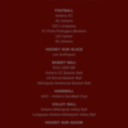
FOOTBALL
Amiens SC
AC Amiens
ESC Longueau
FC Porto Portugais d’Amiens
US Camon
RC Amiens
HOCKEY-SUR-GLACE
Les Gothiques
BASKET-BALL
ESCLAMS BB
Amiens SC Basket-Ball
US Boves Basket-Ball
Métropole Amiénoise Basket-Ball
HANDBALL
AHC – Amiens Handball Club
VOLLEY-BALL
Amiens Métropole Volley Ball
Longueau Amiens Metropole Volley Ball
HOCKEY-SUR-GAZON