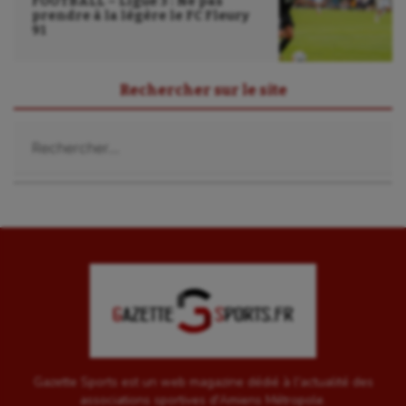
FOOTBALL – Ligue 3 : Ne pas
prendre à la légère le FC Fleury
UNSS
91
Voile
Rechercher sur le site
Wakeboard
Rechercher :
Water-polo
Gazette Sports est un web magazine dédié à l'actualité des
associations sportives d'Amiens Métropole.