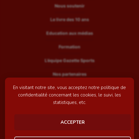
Nous soutenir
Le livre des 10 ans
Education aux médias
Formation
L’équipe Gazette Sports
Nos partenaires
En visitant notre site, vous acceptez notre politique de
Recrutement
confidentialité concernant les cookies, le suivi, les
Mentions légales
statistiques, etc.
Contactez-nous
ACCEPTER