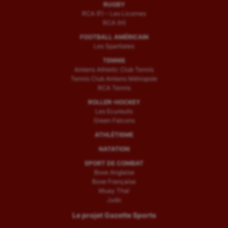
RUGBY
RCA (F) – Les Licornes
RCA (H)
FOOTBALL AMÉRICAIN
Les Spartiates
TENNIS
Amiens Athletic Club Tennis
Tennis Club Amiens Métropole
RCA Tennis
ROLLER-HOCKEY
Les Ecureuils
Green Falcons
ATHLÉTISME
NATATION
SPORT DE COMBAT
Boxe Anglaise
Boxe Française
Muay Thaï
Judo
Le projet Gazette Sports