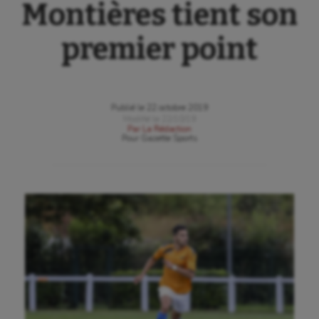
Montières tient son
premier point
Publié le
22 octobre 2019
Modifié le
22/10/19
Par
La Rédaction
Pour
Gazette Sports