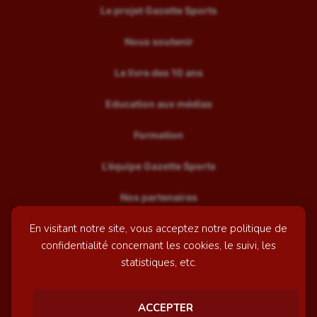
Le projet Gazette Sports
Nous soutenir
Le livre des 10 ans
Education aux médias
Formation
L’équipe Gazette Sports
Nos partenaires
En visitant notre site, vous acceptez notre politique de
Recrutement
confidentialité concernant les cookies, le suivi, les
Mentions légales
statistiques, etc.
Contactez-nous
ACCEPTER