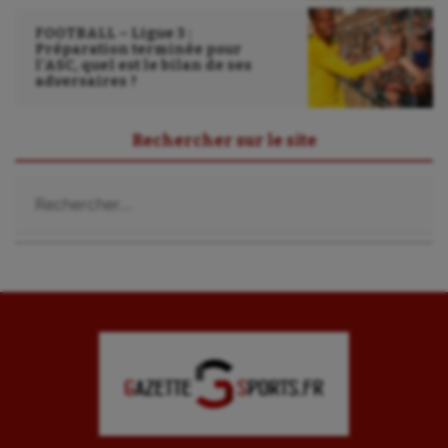
FOOTBALL – Ligue 3 :
Préparation terminée pour
l’ASC, quel est le bilan de ses
adversaires ?
Rechercher sur le site
Rechercher :