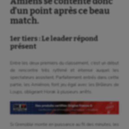
Amiens se contente donc
d’un point après ce beau
match.
1er tiers : Le leader répond
présent
Entre les deux premiers du classement, c’est un début
de rencontre très rythmé et intense auquel les
spectateurs assistent. Parfaitement entrés dans cette
partie, les Amiénois font jeu égal avec les Brûleurs de
Loups, obligeant Horak à plusieurs arrêts.
Si Grenoble monte en puissance au fil des minutes, les