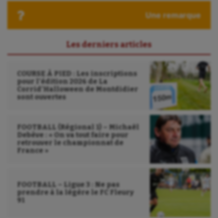
Une remarque
Les derniers articles
COURSE À PIED : Les inscriptions
pour l’édition 2026 de La
Corrid’Halloween de Montdidier
sont ouvertes
FOOTBALL (Régional 1) – Michaël
Debève : « On va tout faire pour
retrouver le championnat de
France »
FOOTBALL – Ligue 3 : Ne pas
prendre à la légère le FC Fleury
91