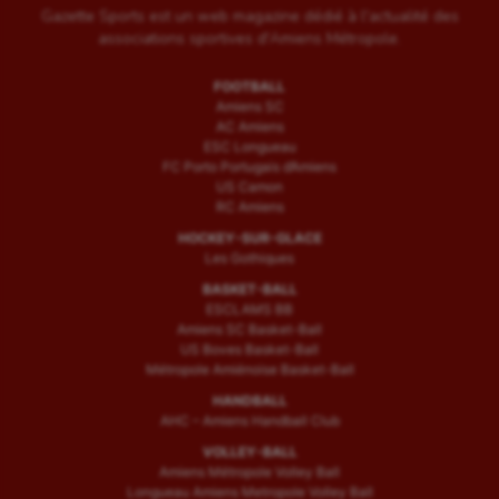
Gazette Sports est un web magazine dédié à l'actualité des
associations sportives d'Amiens Métropole.
FOOTBALL
Amiens SC
AC Amiens
ESC Longueau
FC Porto Portugais d’Amiens
US Camon
RC Amiens
HOCKEY-SUR-GLACE
Les Gothiques
BASKET-BALL
ESCLAMS BB
Amiens SC Basket-Ball
US Boves Basket-Ball
Métropole Amiénoise Basket-Ball
HANDBALL
AHC – Amiens Handball Club
VOLLEY-BALL
Amiens Métropole Volley Ball
Longueau Amiens Metropole Volley Ball