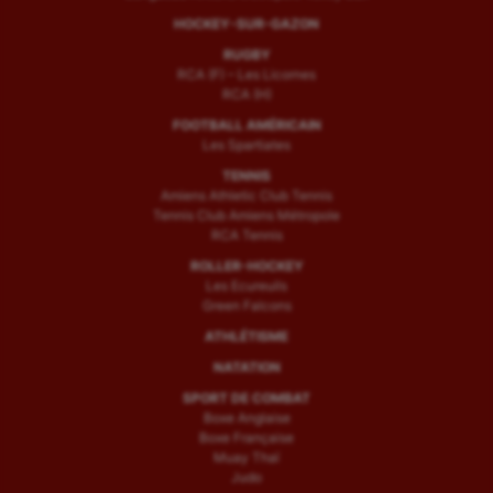
HOCKEY-SUR-GAZON
RUGBY
RCA (F) – Les Licornes
RCA (H)
FOOTBALL AMÉRICAIN
Les Spartiates
TENNIS
Amiens Athletic Club Tennis
Tennis Club Amiens Métropole
RCA Tennis
ROLLER-HOCKEY
Les Ecureuils
Green Falcons
ATHLÉTISME
NATATION
SPORT DE COMBAT
Boxe Anglaise
Boxe Française
Muay Thaï
Judo