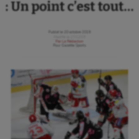
: Un point c’est tout…
Publié le
20 octobre 2019
Modifié le
27/12/19
Par
La Rédaction
Pour
Gazette Sports