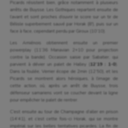
Picards résistent bien, grâce notamment à plusieurs
arrêts de Buysse. Les Gothiques repartent ensuite de
l’avant et sont proches d’ouvrir le score sur un tir de
Bélisle superbement sauvé par Horak (8′), puis sur un
face à face, cependant perdu par Giroux (10’10).
Les Amiénois obtiennent ensuite un premier
powerplay (11’36 Manavian 2+10 pour projection
contre la bande). Occasion saisie par Sabatier, qui
parvient à dévier un palet de Halley (
12’19 : 1-0
).
Dans la foulée, Verrier écope de 2min (12’50), et les
Picards se montrent alors héroïques, à l’image de
cette action, où, après un arrêt de Buysse, trois
défenseur samariens vont se coucher devant la ligne
pour empêcher le palet de rentrer.
C’est ensuite au tour de Champagne d’aller en prison
(14’41), et c’est cette fois-ci Horak, qui se montre
impérial sur les belles tentatives picardes. La fin de