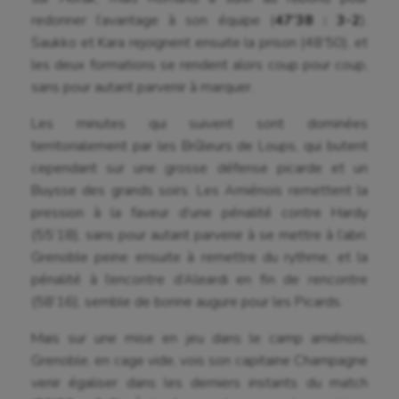
Handisport
redonner l’avantage à son équipe (
47’38 : 3-2
).
Saukko et Kara rejoignent ensuite la prison (48’50), et
Hippisme
les deux formations se rendent alors coup pour coup,
Jeux Olympiques et Paralympiques
sans pour autant parvenir à marquer.
Kayak-polo
Les minutes qui suivent sont dominées
territorialement par les Brûleurs de Loups, qui butent
Korfbal
cependant sur une grosse défense picarde et un
Longue paume
Buysse des grands soirs. Les Amiénois remettent la
pression à la faveur d’une pénalité contre Hardy
Moto
(55’18), sans pour autant parvenir à se mettre à l’abri.
Grenoble peine ensuite à remettre du rythme, et la
Natation
pénalité à l’encontre d’Aleardi en fin de rencontre
Natation artistique
(58’16), semble de bonne augure pour les Picards.
Omnisports
Mais sur une mise en jeu dans le camp amiénois,
Grenoble, en cage vide, vois son capitaine Champagne
Outdoor
venir égaliser dans les derniers instants du match