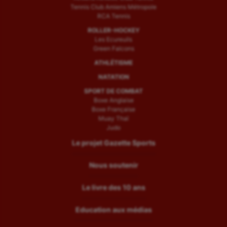
Tennis Club Amiens Métropole
RCA Tennis
ROLLER-HOCKEY
Les Ecureuils
Green Falcons
ATHLÉTISME
NATATION
SPORT DE COMBAT
Boxe Anglaise
Boxe Française
Muay Thaï
Judo
Le projet Gazette Sports
Nous soutenir
Le livre des 10 ans
Education aux médias