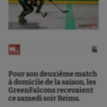
Ⓒ Gazette Sports
Aéronautique
Athlétisme
Auto
Aviron
Pour son deuxième match
à domicile de la saison, les
Balle à la main
GreenFalcons recevaient
Ballon au poing
ce samedi soir Reims.
Baseball