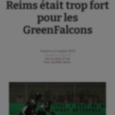
Reims était trop fort
pour les
GreenFalcons
Publié le
12 octobre 2019
Modifié le
12/10/19
Par
Aurélien Finet
Pour
Gazette Sports