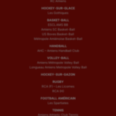
RC Amiens
HOCKEY-SUR-GLACE
Les Gothiques
BASKET-BALL
ESCLAMS BB
Amiens SC Basket-Ball
US Boves Basket-Ball
Métropole Amiénoise Basket-Ball
HANDBALL
AHC – Amiens Handball Club
VOLLEY-BALL
Amiens Métropole Volley Ball
Longueau Amiens Metropole Volley Ball
HOCKEY-SUR-GAZON
RUGBY
RCA (F) – Les Licornes
RCA (H)
FOOTBALL AMÉRICAIN
Les Spartiates
TENNIS
Amiens Athletic Club Tennis