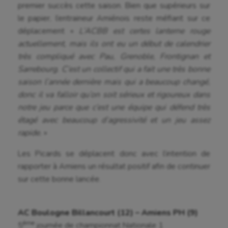
premier succès cette saison. Bien que supérieurs sur
Fitness
le papier, l’entraineur Amiénois reste méfiant sur ce
déplacement «
L’ACBB est certes lanterne rouge
Flag football
actuellement, mais ils ont eu un début de calendrier
très compliqué avec Pau, Grenoble, Frontignan et
Football américain
Sarrebourg. C’est un collectif qui a fait une très bonne
Futsal
saison l’année dernière mais qui a beaucoup changé,
donc il va falloir qu’on soit sérieux et rigoureux dans
Golf
notre jeu parce que c’est une équipe qui défend très
Gymnastique
étagé avec beaucoup d’agressivité et un jeu assez
rapide.
»
Gymnastique rythmique
Les Picards se déplacent donc avec l’intention de
Haltérophilie
rapporter à Amiens un résultat positif afin de continuer
Handisport
sur cette bonne lancée.
Hippisme
AC Boulogne Billancourt (12) – Amiens PH (9)
Jeux Olympiques et Paralympiques
ème
5
journée de championnat Nationale 1