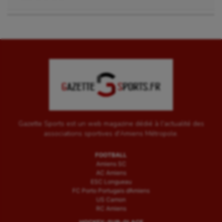
Gazette Sports est un web magazine dédié à l'actualité des
associations sportives d'Amiens Métropole.
FOOTBALL
Amiens SC
AC Amiens
ESC Longueau
FC Porto Portugais d’Amiens
US Camon
RC Amiens