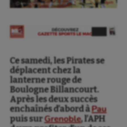
Ⓒ APH vs Grenoble, septembre 2019
Ce samedi, les Pirates se
déplacent chez la
lanterne rouge de
Boulogne Billancourt.
Après les deux succès
Pau
enchaînés d’abord à
Grenoble
puis sur
, l’APH