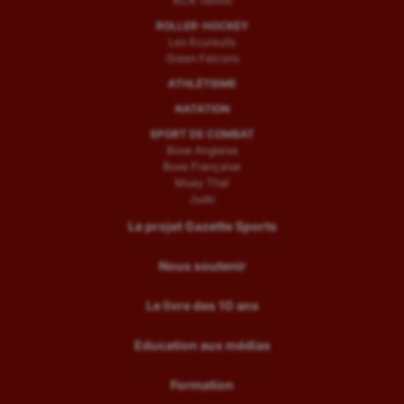
RCA Tennis
ROLLER-HOCKEY
Les Ecureuils
Green Falcons
ATHLÉTISME
NATATION
SPORT DE COMBAT
Boxe Anglaise
Boxe Française
Muay Thaï
Judo
Le projet Gazette Sports
Nous soutenir
Le livre des 10 ans
Education aux médias
Formation