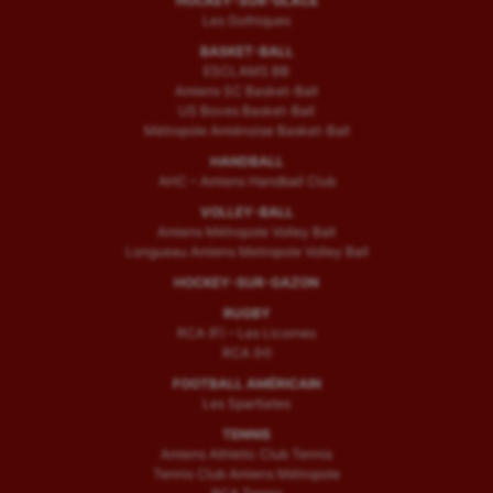
HOCKEY-SUR-GLACE
Les Gothiques
BASKET-BALL
ESCLAMS BB
Amiens SC Basket-Ball
US Boves Basket-Ball
Métropole Amiénoise Basket-Ball
HANDBALL
AHC – Amiens Handball Club
VOLLEY-BALL
Amiens Métropole Volley Ball
Longueau Amiens Metropole Volley Ball
HOCKEY-SUR-GAZON
RUGBY
RCA (F) – Les Licornes
RCA (H)
FOOTBALL AMÉRICAIN
Les Spartiates
TENNIS
Amiens Athletic Club Tennis
Tennis Club Amiens Métropole