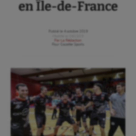
en Île-de-France
Publié le
4 octobre 2019
Modifié le
04/10/19
Par
La Rédaction
Pour
Gazette Sports