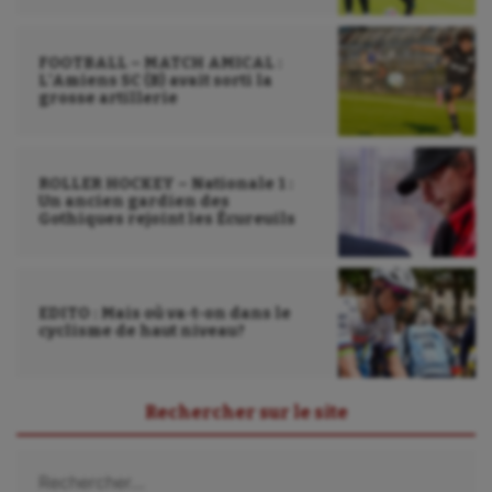
Tir
Tir à l'arc
FOOTBALL – MATCH AMICAL :
L’Amiens SC (B) avait sorti la
Triathlon
grosse artillerie
Ultimate frisbee
UNSS
ROLLER HOCKEY – Nationale 1 :
Un ancien gardien des
Gothiques rejoint les Écureuils
Voile
Wakeboard
Water-polo
EDITO : Mais où va-t-on dans le
cyclisme de haut niveau?
Rechercher sur le site
Rechercher :