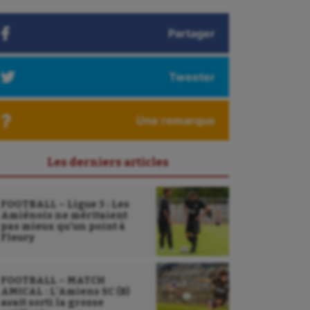
Partager
Tweeter
Une remarque
Les derniers articles
FOOTBALL – Ligue 3 : Les
Amiénois ne méritaient
pas mieux qu’un point à
Fleury
FOOTBALL – MATCH
AMICAL : L’Amiens SC (B)
avait sorti la grosse