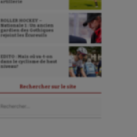
artillerie
ROLLER HOCKEY –
Nationale 1 : Un ancien
gardien des Gothiques
rejoint les Écureuils
EDITO : Mais où va-t-on
dans le cyclisme de haut
niveau?
Rechercher sur le site
chercher :