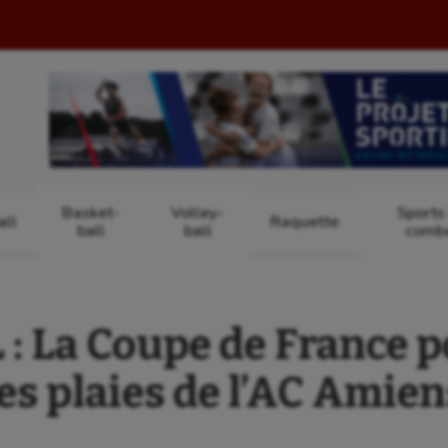
Basket-
Volley-
Sports
ll
Raquette
ball
ball
comb
: La Coupe de France p
les plaies de l’AC Amien