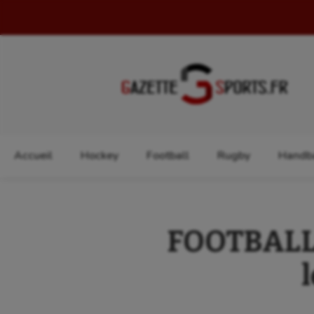
Rechercher :
Accueil
Hockey
Football
Rugby
Handba
FOOTBALL 