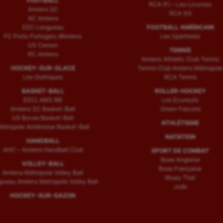
FOOTBALL
RCA (F) – Les Licornes
Amiens SC
RCA (H)
AC Amiens
ESC Longueau
FOOTBALL AMÉRICAIN
FC Porto Portugais d’Amiens
Les Spartiates
US Camon
TENNIS
RC Amiens
Amiens Athletic Club Tennis
HOCKEY-SUR-GLACE
Tennis Club Amiens Métropole
Les Gothiques
RCA Tennis
BASKET-BALL
ROLLER-HOCKEY
ESCLAMS BB
Les Ecureuils
Amiens SC Basket-Ball
Green Falcons
US Boves Basket-Ball
ATHLÉTISME
étropole Amiénoise Basket-Ball
NATATION
HANDBALL
AHC – Amiens Handball Club
SPORT DE COMBAT
Boxe Anglaise
VOLLEY-BALL
Boxe Française
Amiens Métropole Volley Ball
Muay Thaï
ueau Amiens Metropole Volley Ball
Judo
HOCKEY-SUR-GAZON