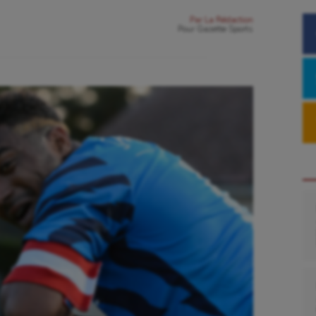
Par
La Rédaction
Pour
Gazette Sports