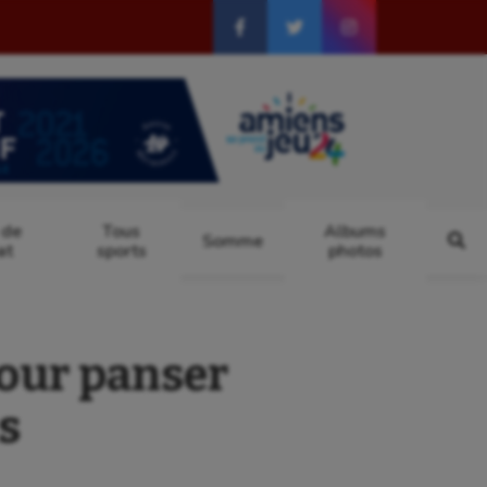
 de
Tous
Albums
Somme
at
sports
photos
our panser
s