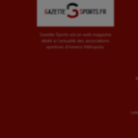
Gazette Sports est un web magazine
dédié à l'actualité des associations
sportives d'Amiens Métropole.
M
Long