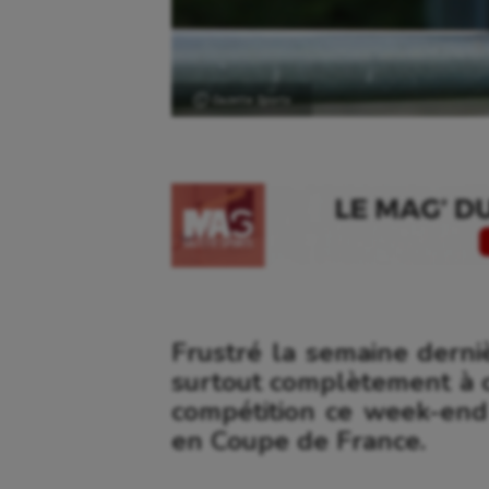
Ⓒ Gazette Sports
Frustré la semaine derni
surtout complètement à c
compétition ce week-end 
en Coupe de France.