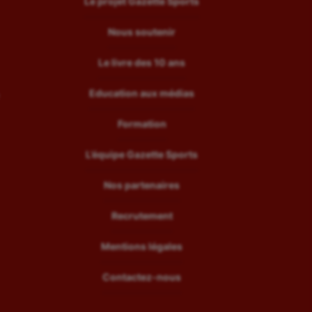
Le projet Gazette Sports
Nous soutenir
Le livre des 10 ans
Education aux médias
Formation
L’équipe Gazette Sports
Nos partenaires
Recrutement
Mentions légales
Contactez-nous