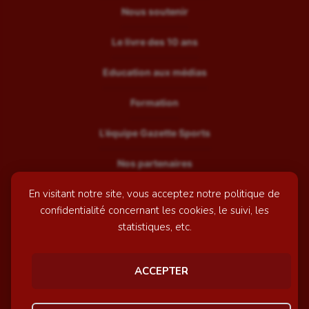
Nous soutenir
Le livre des 10 ans
Education aux médias
Formation
L’équipe Gazette Sports
Nos partenaires
En visitant notre site, vous acceptez notre politique de
Recrutement
confidentialité concernant les cookies, le suivi, les
Mentions légales
statistiques, etc.
Contactez-nous
ACCEPTER