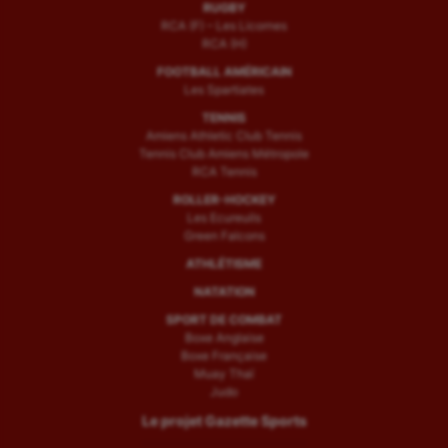
RUGBY
RCA (F) – Les Licornes
RCA (H)
FOOTBALL AMÉRICAIN
Les Spartiates
TENNIS
Amiens Athletic Club Tennis
Tennis Club Amiens Métropole
RCA Tennis
ROLLER-HOCKEY
Les Ecureuils
Green Falcons
ATHLÉTISME
NATATION
SPORT DE COMBAT
Boxe Anglaise
Boxe Française
Muay Thaï
Judo
Le projet Gazette Sports