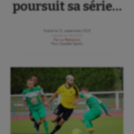
poursuit sa série…
Publié le
21 septembre 2019
Modifié le
04/10/19
Par
La Rédaction
Pour
Gazette Sports