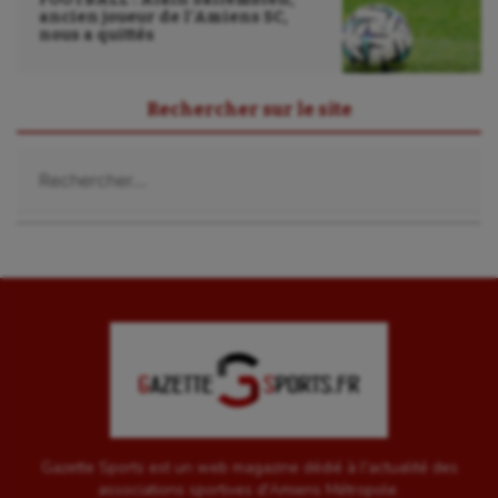
Sport-entreprise
ancien joueur de l’Amiens SC,
nous a quittés
Sport-santé
Tir
Rechercher sur le site
Tir à l'arc
Rechercher :
Triathlon
Ultimate frisbee
UNSS
Voile
Wakeboard
Water-polo
Gazette Sports est un web magazine dédié à l'actualité des
associations sportives d'Amiens Métropole.