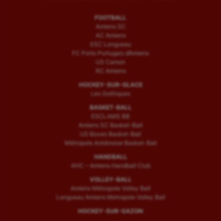
FOOTBALL
Amiens SC
AC Amiens
ESC Longueau
FC Porto Portugais d’Amiens
US Camon
RC Amiens
HOCKEY-SUR-GLACE
Les Gothiques
BASKET-BALL
ESCLAMS BB
Amiens SC Basket-Ball
US Boves Basket-Ball
Métropole Amiénoise Basket-Ball
HANDBALL
AHC – Amiens Handball Club
VOLLEY-BALL
Amiens Métropole Volley Ball
Longueau Amiens Metropole Volley Ball
HOCKEY-SUR-GAZON