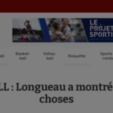
Basket-
Volley-
Sports
ll
Raquette
ball
ball
comb
 : Longueau a montré 
choses