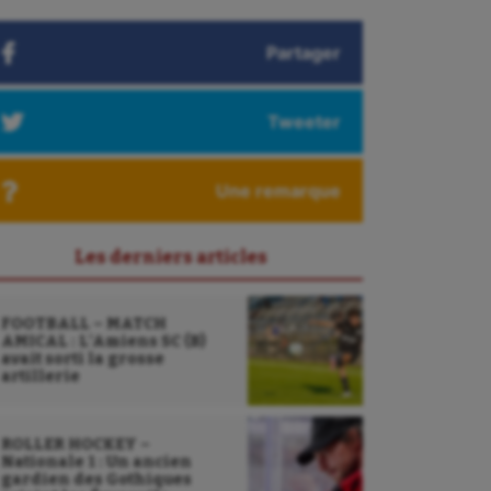
Partager
Tweeter
Une remarque
Les derniers articles
FOOTBALL – MATCH
AMICAL : L’Amiens SC (B)
avait sorti la grosse
artillerie
ROLLER HOCKEY –
Nationale 1 : Un ancien
gardien des Gothiques