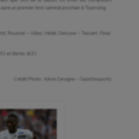
 aura un premier test samedi prochain à Tourcoing.
tit, Roussel – Villez, Hédé, Delcuse – Tassart, Finaz,
’) et Bertin (63’)
Crédit Photo : Kévin Devigne – Gazettesports