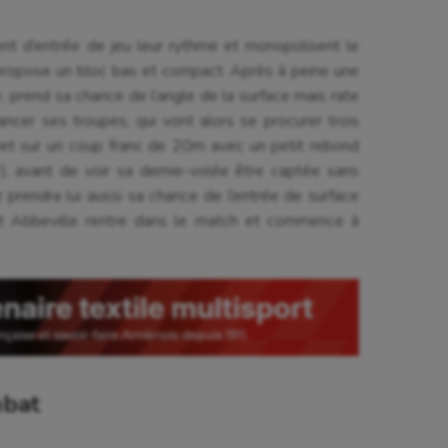
ent d’entrée de jeu leur rythme et monopolisent le
 propose un bloc bas et compact. Après à peine une
r, prend sa chance de l’angle de la surface mais rate
ancer ses troupes, qui vont alors se procurer trois
vet sur un coup franc de 20m avec un petit rebond
3’), avant de voir sa demie-volée être captée sans
z prendra lui aussi sa chance de l’entrée de surface
tit Abbeville rentre dans le match et commence à
mbat