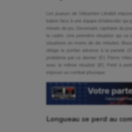
Les joueurs de Sébastien Léraillé impos
ballon face à une équipe d’Abbeville qui
minute de jeu, Desenzani, capitaine du jou
le cadre. Une première situation qui va l
situations en moins de dix minutes. Bou
oblige le portier adverse à la parade (
problème par ce dernier (5’). Pierre Ville
avec le même résultat (8’). Petit à pe
imposer un combat physique.
Longueau se perd au co