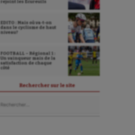
rejoint les Écureuils
EDITO : Mais où va-t-on
dans le cyclisme de haut
niveau?
FOOTBALL – Régional 1 :
Un vainqueur mais de la
satisfaction de chaque
côté
Rechercher sur le site
chercher :