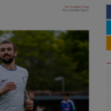
Par
Aurélien Finet
Pour
Gazette Sports