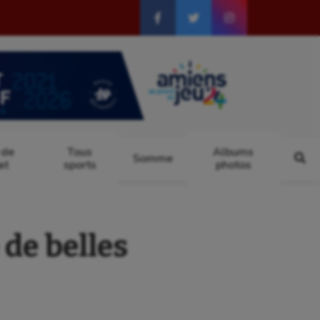
 de
Tous
Albums
Somme
at
sports
photos
de belles