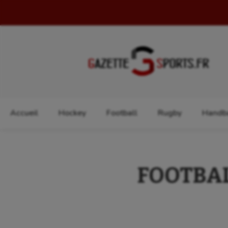
Rechercher :
Accueil
Hockey
Football
Rugby
Handba
FOOTBALL