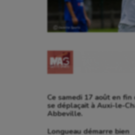
Ⓒ Gazette Sports
Ce samedi 17 août en fin
se déplaçait à Auxi-le-Ch
Abbeville.
Longueau démarre bien