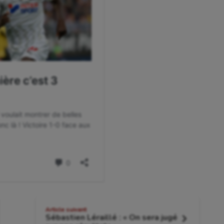
Article suivant
Sébastien Léraillé : « On sera jugé
Article