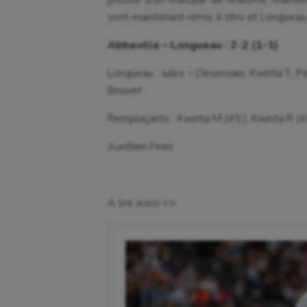
sont maintenant remis à zéro et Longueau
Abbeville – Longueau : 2-2 (1-1)
Longueau : Jules – Desenzani, Kwinta T, Pe
Bouvet
Remplaçants : Kwinta M (45’), Kwinta R (45
Aurélien Finet
A lire aussi <>