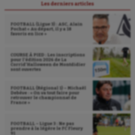
UNSS
Les derniers articles
Voile
FOOTBALL (Ligue 3) : ASC, Alain
Wakeboard
Pochat « Au départ, il y a 18
favoris en lice »
Water-polo
COURSE À PIED : Les inscriptions
pour l’édition 2026 de La
Corrid’Halloween de Montdidier
sont ouvertes
FOOTBALL (Régional 1) – Michaël
Debève : « On va tout faire pour
retrouver le championnat de
France »
FOOTBALL – Ligue 3 : Ne pas
prendre à la légère le FC Fleury
91