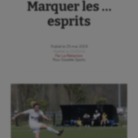
Marquer les …
esprits
Publié le
25 mai 2019
Modifié le
25/05/19
Par
La Rédaction
Pour
Gazette Sports