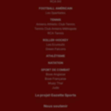
RCA (H)
FOOTBALL AMÉRICAIN
Les Spartiates
TENNIS
Amiens Athletic Club Tennis
Tennis Club Amiens Métropole
RCA Tennis
ROLLER-HOCKEY
Les Ecureuils
Green Falcons
ATHLÉTISME
NATATION
SPORT DE COMBAT
Boxe Anglaise
Boxe Française
Muay Thaï
Judo
Le projet Gazette Sports
Nous soutenir