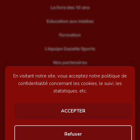
Le livre des 10 ans
Education aux médias
Formation
L’équipe Gazette Sports
Nos partenaires
En visitant notre site, vous acceptez notre politique de
Recrutement
confidentialité concernant les cookies, le suivi, les
Mentions légales
statistiques, etc.
Contactez-nous
ACCEPTER
© GazetteSports - 2026 | Site internet réalisé par
l'agence
Refuser
Awelty