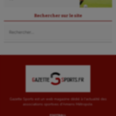
Rechercher sur le site
Rechercher :
Gazette Sports est un web magazine dédié à l'actualité des
associations sportives d'Amiens Métropole.
FOOTBALL