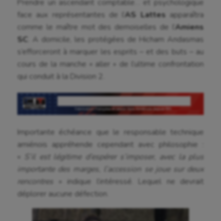
Prendre un ascendant comptable… et psychologique
face aux représentantes de l’
AS Lattes
apparaîtra
comme le maître mot des demoiselles de l’
Amiens
SC
. A domicile, les protégées de Hicham Andasmas
s’efforceront à marquer les esprits – et des buts – au
cours de la manche « aller » de l’ultime confrontation
qui conduit à la Division 2.
Importante échéance que le responsable technique
amiénois appréhende cependant avec philosophie :
«
S’il est légitime d’espérer s’imposer, avec la plus
importante des marges, l’accession se joue sur deux
rencontres
» indique l’intéressé. Lequel ne devrait
déplorer aucune défection.