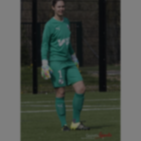
Aéronautique
Athlétisme
Auto
Aviron
Balle à la main
Ballon au poing
Baseball
Billard
Boules lyonnaises
Canoë-kayak
Cerf Volant