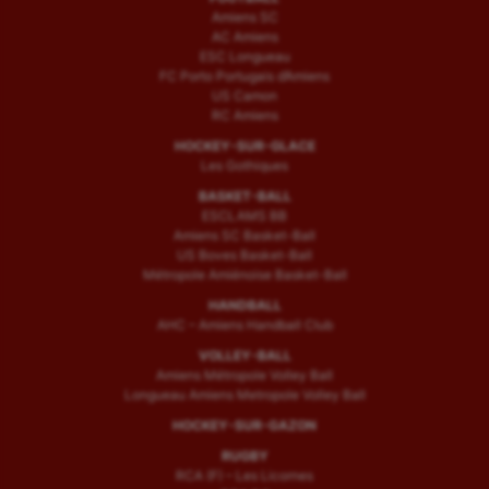
Amiens SC
AC Amiens
ESC Longueau
FC Porto Portugais d’Amiens
US Camon
RC Amiens
HOCKEY-SUR-GLACE
Les Gothiques
BASKET-BALL
ESCLAMS BB
Amiens SC Basket-Ball
US Boves Basket-Ball
Métropole Amiénoise Basket-Ball
HANDBALL
AHC – Amiens Handball Club
VOLLEY-BALL
Amiens Métropole Volley Ball
Longueau Amiens Metropole Volley Ball
HOCKEY-SUR-GAZON
RUGBY
RCA (F) – Les Licornes