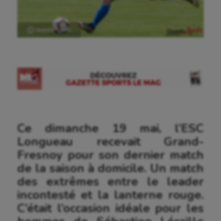
Ⓒ Gazette Sports
Ce dimanche 19 mai, l’ESC
Longueau recevait Grand-
Fresnoy pour son dernier match
de la saison à domicile. Un match
des extrêmes entre le leader
incontesté et la lanterne rouge.
C’était l’occasion idéale pour les