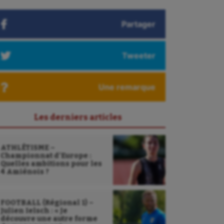
Partager
Tweeter
Une remarque
Les derniers articles
ATHLÉTISME –
Championnat d’Europe :
Quelles ambitions pour les
4 Amiénois ?
FOOTBALL (Régional 1) –
Julien Ielsch : « Je
découvre une autre forme