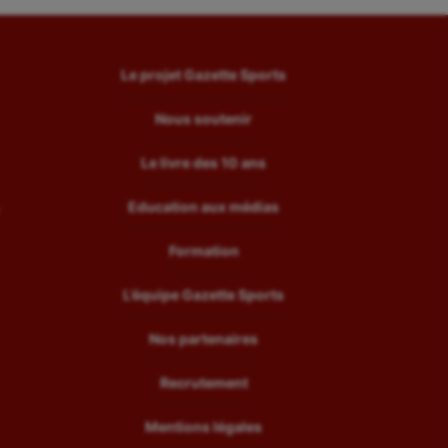
Le projet Gazette Sports
Nous soutenir
Le livre des 10 ans
Education aux médias
Formation
L’équipe Gazette Sports
Nos partenaires
Recrutement
Mentions légales