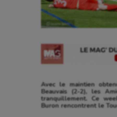
Ⓒ Gazette Sports
Avec le maintien obten
Beauvais (2-2), les Ami
tranquillement. Ce we
Buron rencontrent le Tou