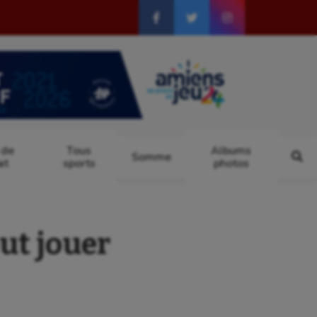
 de
Tous
Albums
Somme
at
sports
photos
ut jouer