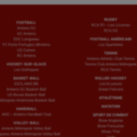
RUGBY
FOOTBALL
RCA (F) – Les Licornes
Amiens SC
RCA (H)
AC Amiens
ESC Longueau
FOOTBALL AMÉRICAIN
FC Porto Portugais d’Amiens
Les Spartiates
US Camon
TENNIS
RC Amiens
Amiens Athletic Club Tennis
HOCKEY-SUR-GLACE
Tennis Club Amiens Métropole
Les Gothiques
RCA Tennis
BASKET-BALL
ROLLER-HOCKEY
ESCLAMS BB
Les Ecureuils
Amiens SC Basket-Ball
Green Falcons
US Boves Basket-Ball
ATHLÉTISME
étropole Amiénoise Basket-Ball
NATATION
HANDBALL
AHC – Amiens Handball Club
SPORT DE COMBAT
Boxe Anglaise
VOLLEY-BALL
Boxe Française
Amiens Métropole Volley Ball
Muay Thaï
ueau Amiens Metropole Volley Ball
Judo