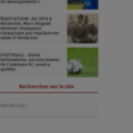
de management »
ÉQUITATION : En 1976 à
Montréal, Marc Roguet
devient champion
olympique par équipes en
sauts d’obstacles
FOOTBALL : Alain
Sallembien, ancien joueur
de l’Amiens SC, nous a
quittés
Rechercher sur le site
chercher :