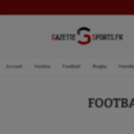
Rechercher :
Accueil
Hockey
Football
Rugby
Handba
FOOTBAL