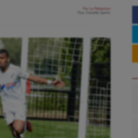
Par
La Rédaction
Pour
Gazette Sports