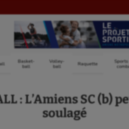
Basket-
Volley-
Sports
ll
Raquette
ball
ball
comb
L : L’Amiens SC (b) pe
soulagé