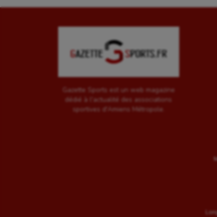
Gazette Sports est un web magazine
dédié à l'actualité des associations
sportives d'Amiens Métropole.
M
Long