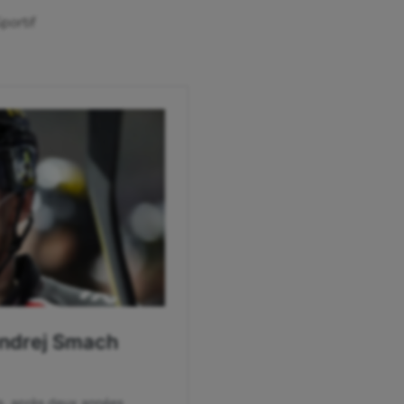
astique rythmique
Patinage artistique
portif
rophilie
Pétanque
isport
Plongée
isme
Randonnée / Marche
 Olympiques et Paralympiques
Roller-derby