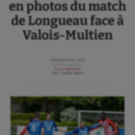
en photos du match
de Longueau face à
Valois-Multien
Publié le
8 mai 2019
Modifié le
08/05/19
Par
La Rédaction
Pour
Gazette Sports