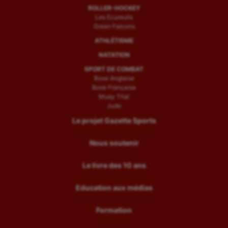
ROLLER-HOCKEY
Les Ecureuils
Green Falcons
ATHLÉTISME
NATATION
SPORT DE COMBAT
Boxe Anglaise
Boxe Française
Muay Thaï
Judo
Le projet Gazette Sports
Nous soutenir
Le livre des 10 ans
Education aux médias
Formation