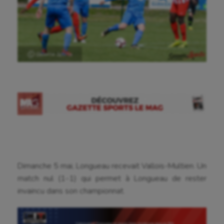
Ⓒ Gazette Sports
Dimanche 5 mai, Longueau recevait Vallois-Multien. Un
match nul (1-1) qui permet à Longueau de rester
invaincu dans son championnat.