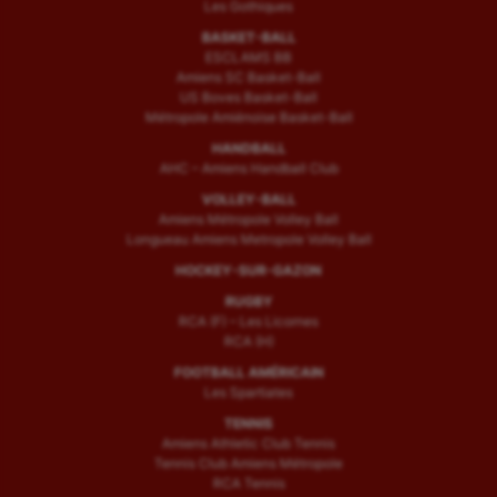
Les Gothiques
BASKET-BALL
ESCLAMS BB
Amiens SC Basket-Ball
US Boves Basket-Ball
Métropole Amiénoise Basket-Ball
HANDBALL
AHC – Amiens Handball Club
VOLLEY-BALL
Amiens Métropole Volley Ball
Longueau Amiens Metropole Volley Ball
HOCKEY-SUR-GAZON
RUGBY
RCA (F) – Les Licornes
RCA (H)
FOOTBALL AMÉRICAIN
Les Spartiates
TENNIS
Amiens Athletic Club Tennis
Tennis Club Amiens Métropole
RCA Tennis