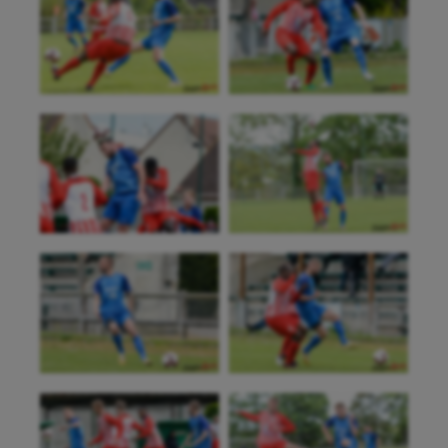
Aéronautique
Athlétisme
Auto
Aviron
Balle à la main
Ballon au poing
Baseball
Billard