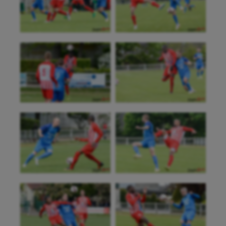
Boules lyonnaises
Canoë-kayak
Cerf Volant
Cheerleading
Course à pied
Crossfit
Cyclisme
Danse
Equitation
Escalade
Escrime