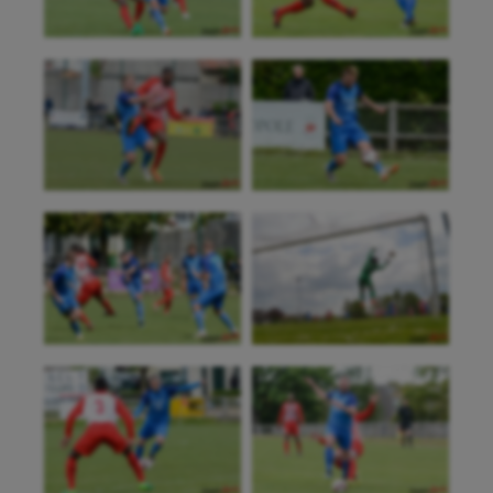
Fitness
Flag football
Football américain
Futsal
Golf
Gymnastique
Gymnastique rythmique
Haltérophilie
Handisport
Hippisme
Jeux Olympiques et Paralympiques