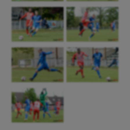
Kayak-polo
Korfbal
Longue paume
Moto
Natation
Natation artistique
Omnisports
Outdoor
Paddle
Parkour
Patinage artistique