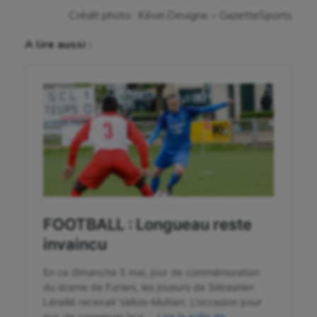
Pétanque
Crédit photo : Kévin Devigne – GazetteSports
Plongée
A lire aussi :
Randonnée / Marche
Roller-derby
Sarbacane
Sauvetage sportif
Sport adapté
Sport handicap
Sport santé
Sport-entreprise
Sport-santé