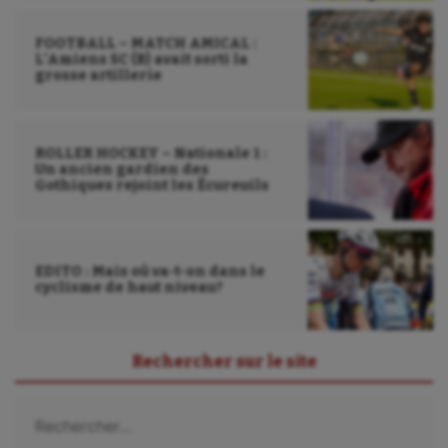
FOOTBALL – MATCH AMICAL :
L’Amiens SC (B) avait sorti la
grosse artillerie
ROLLER HOCKEY – Nationale 1 :
Un ancien gardien des
Gothiques rejoint les Écureuils
EDITO : Mais où va-t-on dans le
cyclisme de haut niveau?
Rechercher sur le site
Rechercher :