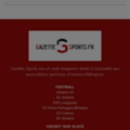
Gazette Sports est un web magazine dédié à l'actualité des
associations sportives d'Amiens Métropole.
FOOTBALL
Amiens SC
AC Amiens
ESC Longueau
FC Porto Portugais d’Amiens
US Camon
RC Amiens
HOCKEY-SUR-GLACE