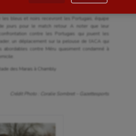
 plus compliquée physiquement, Chambly a ensuite
Paddle
cile. C’est donc avec une certaine confiance et un
 les bleus et noirs recevront les Portugais, équipe
astique
Parkour
 de jours pour le match retour. A noter que leur
astique rythmique
Patinage artistique
confrontation contre les Portugais qui jouent les
leader, un déplacement sur la pelouse de l’ACA qui
rophilie
Pétanque
us abordables contre Méru quasiment condamné à
micile.
isport
Plongée
isme
Randonnée / Marche
tade des Marais à Chambly
 Olympiques et Paralympiques
Roller-derby
Crédit Photo : Coralie Sombret – Gazettesports