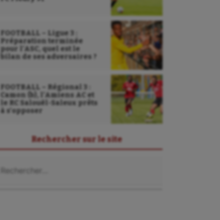
FOOTBALL – Ligue 3 :
Préparation terminée
pour l’ASC, quel est le
bilan de ses adversaires ?
FOOTBALL – Régional 3 :
Camon (b), l’Amiens AC et
le RC Salouël-Saleux prêts
à s’opposer
Rechercher sur le site
chercher :