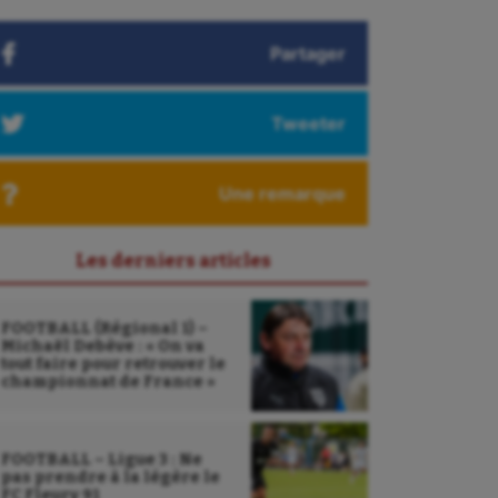
Partager
Tweeter
Une remarque
Les derniers articles
FOOTBALL (Régional 1) –
Michaël Debève : « On va
tout faire pour retrouver le
championnat de France »
FOOTBALL – Ligue 3 : Ne
pas prendre à la légère le
FC Fleury 91