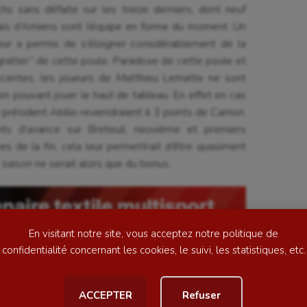
s sans défaite sur les treize derniers, dont neuf
ugais d’Amiens sont l’équipe en forme du moment. Un
leur a permis de s’éloigner considérablement de la
 gratter” de cette poule. Paradoxe de cette poule et
scentes, les joueurs de Matthieu Lematte ne sont
en pouvant jouer le haut de tableau. En effet en cas
se
Kayak-polo
 président Abilio reviendraient à 3 points de Camon,
nts d’avance sur Breteuil, neuvième et premiers
tation
Korfbal
es de la fin, cela leur permettrait d’être quasiment
lade
Longue paume
e saison ne serait alors que du bonus.
ime
Moto
ess
Natation
En visitant notre site, vous acceptez notre politique de
football
Natation artistique
confidentialité concernant les cookies, le suivi, les statistiques, etc.
été promue en Ligue 2, n’est pas encore sauvé. Avec
ball américain
Omnisports
e retard, le club de l’Oise doit prendre des points.
ACCEPTER
Refuser
h nul, sur la pelouse de Camon avec une première mi-
al
Outdoor