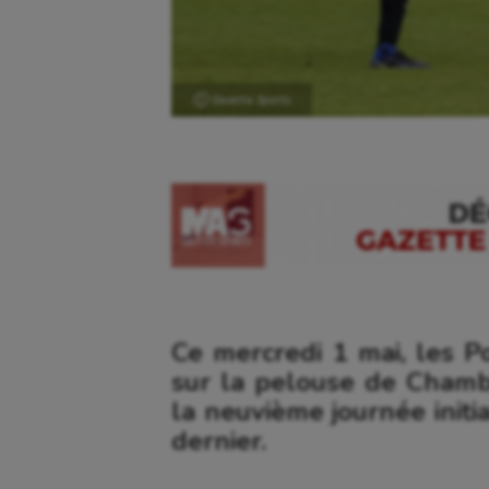
Ⓒ Gazette Sports
Ce mercredi 1 mai, les P
sur la pelouse de Chamb
la neuvième journée init
dernier.