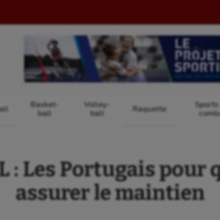
Basket-
Volley-
Sports
ll
Raquette
ball
ball
comb
: Les Portugais pour
assurer le maintien