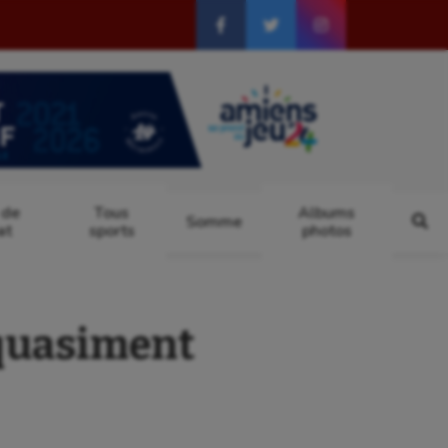
 de
Tous
Albums
Somme
at
sports
photos
 quasiment