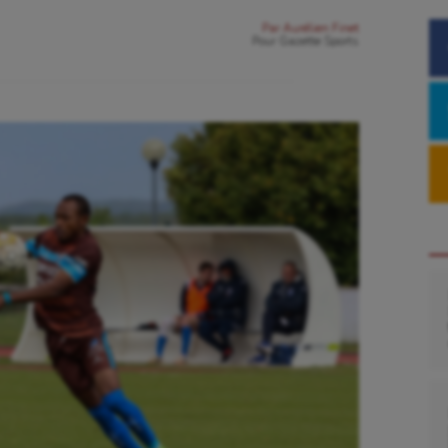
Par
Aurélien Finet
Pour
Gazette Sports