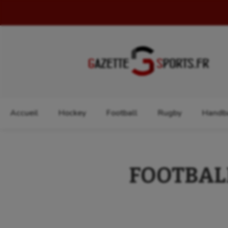
Rechercher :
Accueil
Hockey
Football
Rugby
Handba
FOOTBALL 