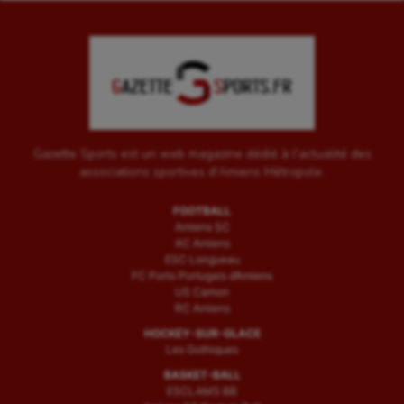
Gazette Sports est un web magazine dédié à l'actualité des
associations sportives d'Amiens Métropole.
FOOTBALL
Amiens SC
AC Amiens
ESC Longueau
FC Porto Portugais d’Amiens
US Camon
RC Amiens
HOCKEY-SUR-GLACE
Les Gothiques
BASKET-BALL
ESCLAMS BB