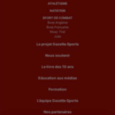
ATHLÉTISME
NATATION
SPORT DE COMBAT
Boxe Anglaise
Boxe Française
Muay Thaï
Judo
Le projet Gazette Sports
Nous soutenir
Le livre des 10 ans
Education aux médias
Formation
L’équipe Gazette Sports
Nos partenaires