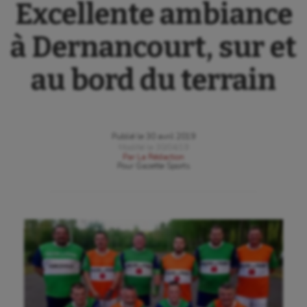
Excellente ambiance
à Dernancourt, sur et
au bord du terrain
Publié le
30 avril 2019
Modifié le
30/04/19
Par
La Rédaction
Pour
Gazette Sports