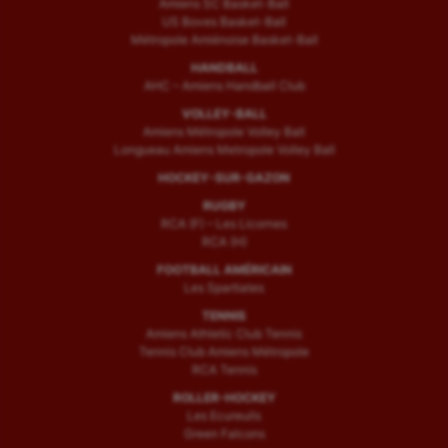
Amiens SC Basket-Ball
US Boves Basket-Ball
Métropole Amiénoise Basket-Ball
HANDBALL
AHC – Amiens Handball Club
VOLLEY-BALL
Amiens Métropole Volley Ball
Longueau Amiens Metropole Volley Ball
HOCKEY-SUR-GAZON
RUGBY
RCA (F) – Les Licornes
RCA (H)
FOOTBALL AMÉRICAIN
Les Spartiates
TENNIS
Amiens Athletic Club Tennis
Tennis Club Amiens Métropole
RCA Tennis
ROLLER-HOCKEY
Les Ecureuils
Green Falcons