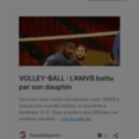
Flag football
Football américain
Futsal
Golf
Gymnastique
Gymnastique rythmique
Haltérophilie
Handisport
Hippisme
Jeux Olympiques et Paralympiques
Kayak-polo