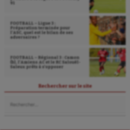
Tir à l'arc
91
Triathlon
FOOTBALL – Ligue 3 :
Ultimate frisbee
Préparation terminée pour
l’ASC, quel est le bilan de ses
UNSS
adversaires ?
Voile
FOOTBALL – Régional 3 : Camon
Wakeboard
(b), l’Amiens AC et le RC Salouël-
Saleux prêts à s’opposer
Water-polo
Rechercher sur le site
Rechercher :