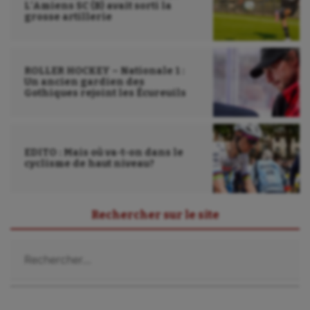
L’Amiens SC (B) avait sorti la
grosse artillerie
ROLLER HOCKEY – Nationale 1 :
Un ancien gardien des
Gothiques rejoint les Écureuils
EDITO : Mais où va-t-on dans le
cyclisme de haut niveau?
Rechercher sur le site
Rechercher :