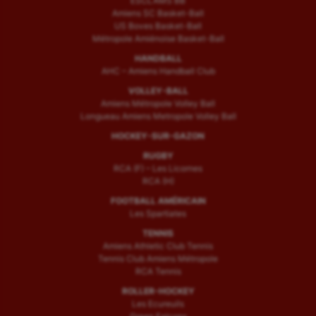
ESCLAMS BB
Amiens SC Basket-Ball
US Boves Basket-Ball
Métropole Amiénoise Basket-Ball
HANDBALL
AHC – Amiens Handball Club
VOLLEY-BALL
Amiens Métropole Volley Ball
Longueau Amiens Metropole Volley Ball
HOCKEY-SUR-GAZON
RUGBY
RCA (F) – Les Licornes
RCA (H)
FOOTBALL AMÉRICAIN
Les Spartiates
TENNIS
Amiens Athletic Club Tennis
Tennis Club Amiens Métropole
RCA Tennis
ROLLER-HOCKEY
Les Ecureuils