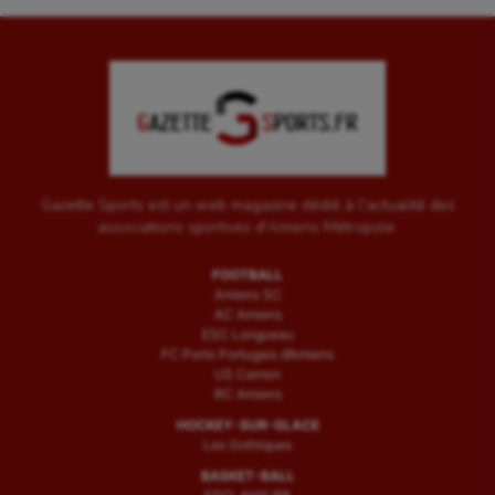
Gazette Sports est un web magazine dédié à l'actualité des
associations sportives d'Amiens Métropole.
FOOTBALL
Amiens SC
AC Amiens
ESC Longueau
FC Porto Portugais d’Amiens
US Camon
RC Amiens
HOCKEY-SUR-GLACE
Les Gothiques
BASKET-BALL