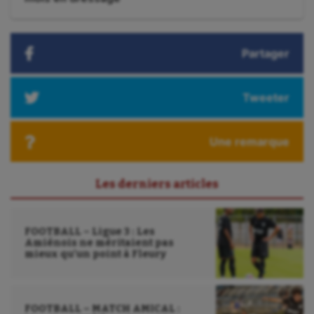
suivant
:
Partager
Tweeter
Une remarque
Les derniers articles
FOOTBALL – Ligue 3 : Les
Amiénois ne méritaient pas
mieux qu’un point à Fleury
FOOTBALL – MATCH AMICAL :