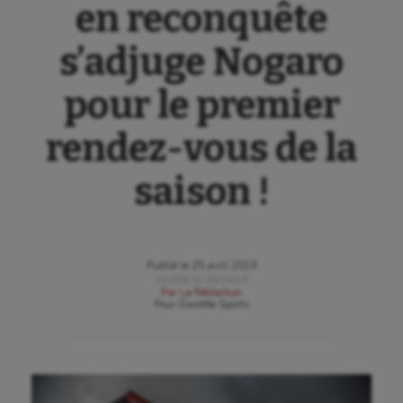
en reconquête
s’adjuge Nogaro
pour le premier
rendez-vous de la
saison !
Publié le
25 avril 2019
Modifié le
26/04/19
Par
La Rédaction
Pour
Gazette Sports