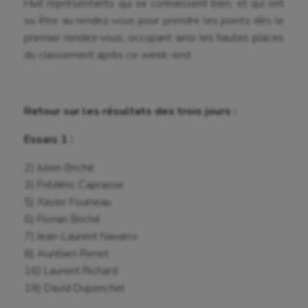
Huit représentants qui se connaissent bien, et qui ont
su être au rendez-vous pour prendre les points dès le
premier rendez-vous, occupant ainsi les hautes places
du classement après ce week-end.
Retour sur les résultats des trois jours :
Essais 1 :
2) Julien Briché
3) Frédéric Caprasse
5) Xavier Fouineau
6) Florian Briché
7) Jean-Laurent Navarro
8) Aurélien Renet
16) Laurent Richard
18) David Duponchel