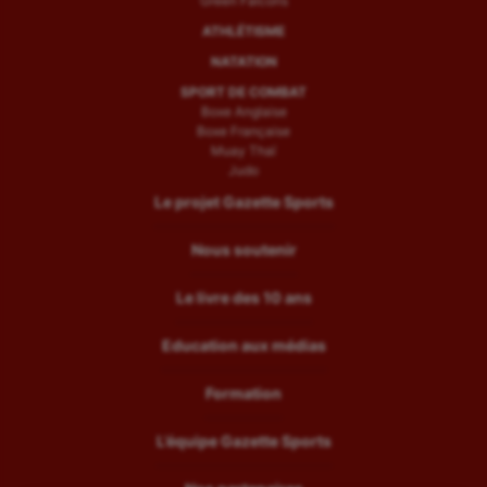
Green Falcons
ATHLÉTISME
NATATION
SPORT DE COMBAT
Boxe Anglaise
Boxe Française
Muay Thaï
Judo
Le projet Gazette Sports
Nous soutenir
Le livre des 10 ans
Education aux médias
Formation
L’équipe Gazette Sports