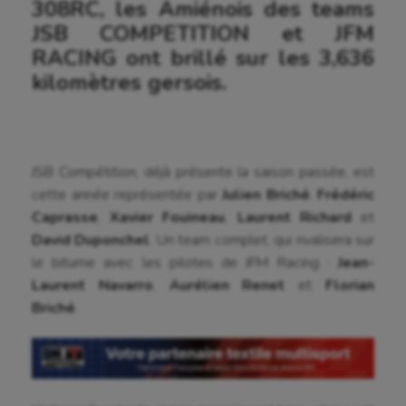
308RC, les Amiénois des teams
JSB COMPETITION et JFM
RACING ont brillé sur les 3,636
kilomètres gersois.
JSB Compétition, déjà présente la saison passée, est
cette année représentée par
Julien Briché
,
Frédéric
Caprasse
,
Xavier Fouineau
,
Laurent Richard
et
David Duponchel
. Un team complet, qui rivalisera sur
le bitume avec les pilotes de JFM Racing :
Jean-
Laurent Navarro
,
Aurélien Renet
et
Florian
Briché
.