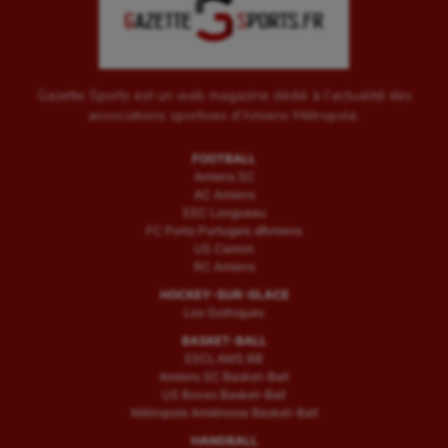
Gazette Sports est un web magazine dédié à l'actualité des
associations sportives d'Amiens Métropole.
FOOTBALL
Amiens SC
AC Amiens
ESC Longueau
FC Porto Portugais d’Amiens
US Camon
RC Amiens
HOCKEY-SUR-GLACE
Les Gothiques
BASKET-BALL
ESCLAMS BB
Amiens SC Basket-Ball
US Boves Basket-Ball
Métropole Amiénoise Basket-Ball
HANDBALL