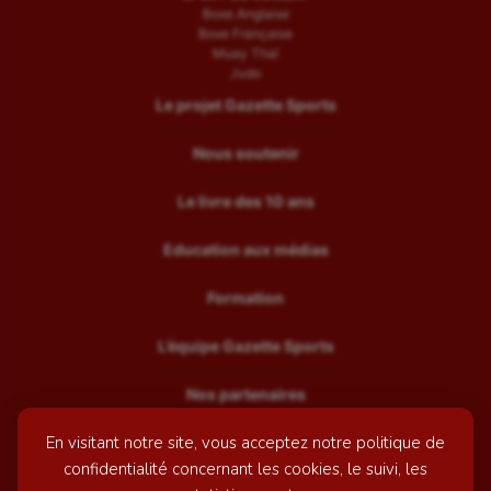
Boxe Anglaise
Boxe Française
Muay Thaï
Judo
Le projet Gazette Sports
Nous soutenir
Le livre des 10 ans
Education aux médias
Formation
L’équipe Gazette Sports
Nos partenaires
En visitant notre site, vous acceptez notre politique de
Recrutement
confidentialité concernant les cookies, le suivi, les
Mentions légales