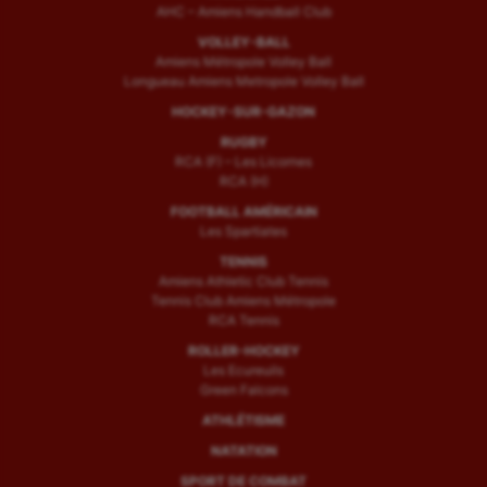
AHC – Amiens Handball Club
VOLLEY-BALL
Amiens Métropole Volley Ball
Longueau Amiens Metropole Volley Ball
HOCKEY-SUR-GAZON
RUGBY
RCA (F) – Les Licornes
RCA (H)
FOOTBALL AMÉRICAIN
Les Spartiates
TENNIS
Amiens Athletic Club Tennis
Tennis Club Amiens Métropole
RCA Tennis
ROLLER-HOCKEY
Les Ecureuils
Green Falcons
ATHLÉTISME
NATATION
SPORT DE COMBAT