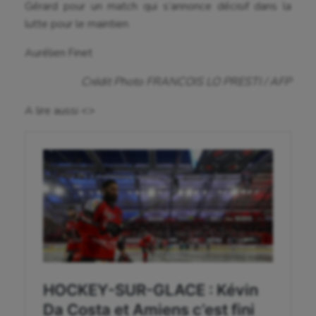
Gérard pour un match qui s’annonce décisif dans la
Haltérophilie
lutte pour le maintien.
Handisport
Aurélien Finet
Hippisme
Crédit Photo FRANCOIS LO PRESTI / AFP
Jeux Olympiques et Paralympiques
A lire aussi <>
Kayak-polo
Korfbal
Longue paume
Moto
Natation
Natation artistique
Omnisports