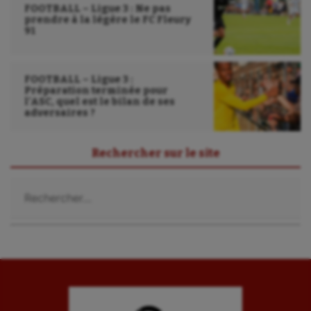
FOOTBALL – Ligue 3 : Ne pas
prendre à la légère le FC Fleury
91
FOOTBALL – Ligue 3 :
Préparation terminée pour
l’ASC, quel est le bilan de ses
adversaires ?
Rechercher sur le site
Rechercher :