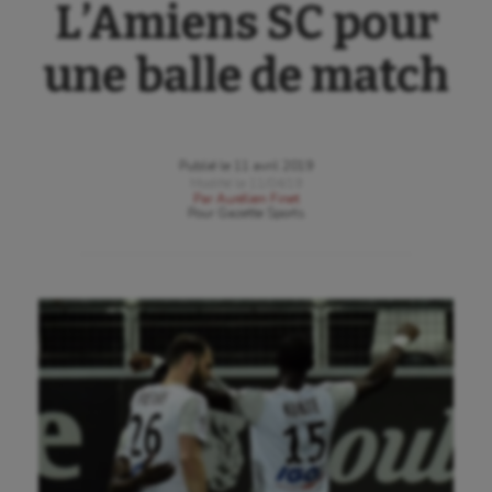
L’Amiens SC pour
une balle de match
Publié le
11 avril 2019
Modifié le
11/04/19
Par
Aurélien Finet
Pour
Gazette Sports