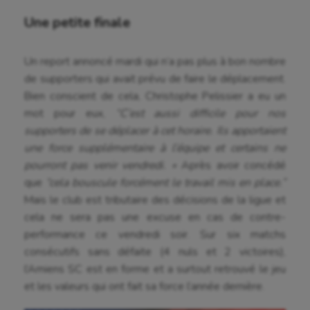
Une petite finale
Un report annoncé mardi qui n’a pas plus à bon nombre
de supporters qui avait prévu de faire le déplacement.
Bien conscient de cela, Christophe Pelissier a eu un
mot pour eux,
“
C’est aussi difficile pour nos
supporters de se déplacer à cet horaire. Ils apportaient
une force supplémentaire à l’équipe et certains ne
pourront pas venir vendredi. »
Après avoir concédé
que
“cela bouscule forcément le travail mis en place.”
Mais le club est tributaire des décisions de la ligue et
Aéronautique
cela ne sera pas une excuse en cas de contre-
performance ce vendredi soir. Sur six matchs
Athlétisme
consécutifs sans défaite (4 nuls et 2 victoires),
l’Amiens SC est en forme et a surtout retrouvé le jeu
Auto
et les valeurs qui ont fait sa force l’année dernière.
Aviron