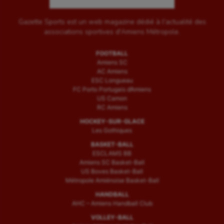
Gazette Sports est un web magazine dédié à l'actualité des
associations sportives d'Amiens Métropole.
FOOTBALL
Amiens SC
AC Amiens
ESC Longueau
FC Porto Portugais d’Amiens
US Camon
RC Amiens
HOCKEY-SUR-GLACE
Les Gothiques
BASKET-BALL
ESCLAMS BB
Amiens SC Basket-Ball
US Boves Basket-Ball
Métropole Amiénoise Basket-Ball
HANDBALL
AHC – Amiens Handball Club
VOLLEY-BALL