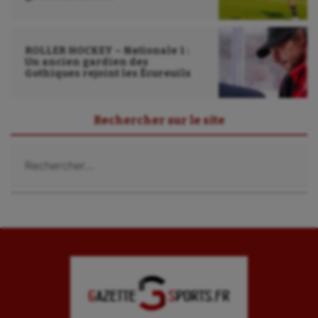
Ultimate frisbee
UNSS
ROLLER HOCKEY – Nationale 1 :
Un ancien gardien des
Voile
Gothiques rejoint les Écureuils
Wakeboard
Rechercher sur le site
Water-polo
Rechercher :