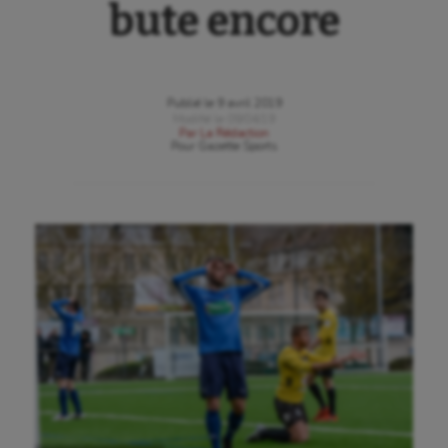
bute encore
Publié le
9 avril 2019
Modifié le
09/04/19
Par
La Rédaction
Pour
Gazette Sports