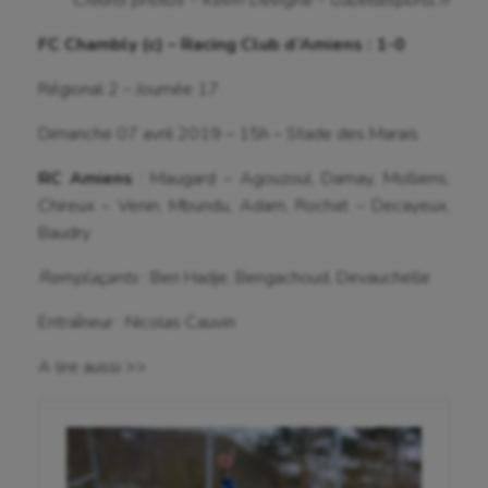
Cerf Volant
FC Chambly (c) – Racing Club d’Amiens : 1-0
Cheerleading
Régional 2 – Journée 17
Course à pied
Dimanche 07 avril 2019 – 15h – Stade des Marais
Crossfit
RC Amiens
: Maugard – Agouzoul, Damay, Molliens,
Cyclisme
Chireux – Venin, Mbundu, Adam, Rochat – Decayeux,
Baudry
Danse
Remplaçants
: Ben Hadje, Bengachoud, Devauchelle
Equitation
Entraîneur : Nicolas Cauvin
Escalade
Escrime
A lire aussi >>
Fitness
Flag football