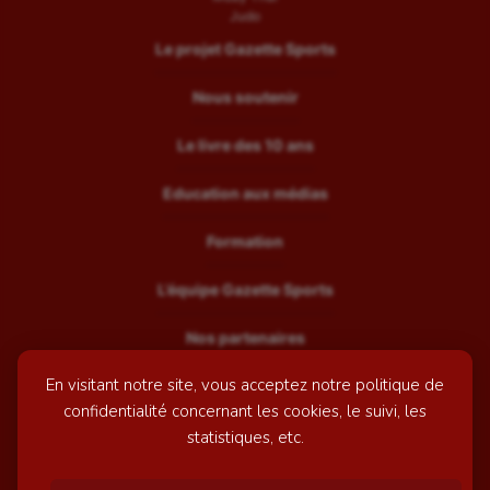
Judo
Le projet Gazette Sports
Nous soutenir
Le livre des 10 ans
Education aux médias
Formation
L’équipe Gazette Sports
Nos partenaires
En visitant notre site, vous acceptez notre politique de
Recrutement
confidentialité concernant les cookies, le suivi, les
Mentions légales
statistiques, etc.
Contactez-nous