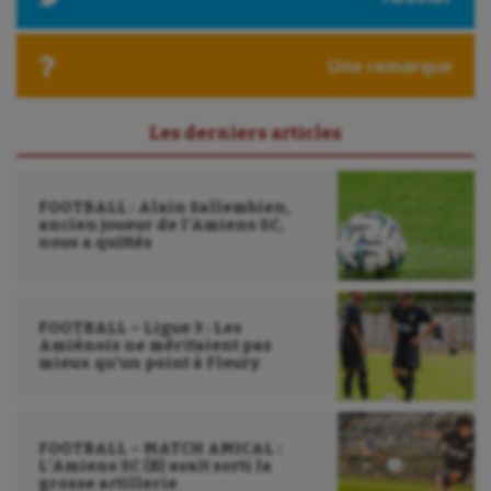
Roller-derby
Une remarque
Sarbacane
Sauvetage sportif
Les derniers articles
Sport adapté
FOOTBALL : Alain Sallembien,
Sport handicap
ancien joueur de l’Amiens SC,
nous a quittés
Sport santé
Sport-entreprise
FOOTBALL – Ligue 3 : Les
Sport-santé
Amiénois ne méritaient pas
mieux qu’un point à Fleury
Tir
Tir à l'arc
FOOTBALL – MATCH AMICAL :
L’Amiens SC (B) avait sorti la
Triathlon
grosse artillerie