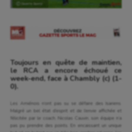
Ⓒ Gazette Sports
Toujours en quête de maintien,
le RCA a encore échoué ce
week-end, face à Chambly (c) (1-
0).
Les Amiénois n’ont pas su se défaire des Isariens.
Malgré un bel état d’esprit et de l’envie affichée et
félicitée par le coach, Nicolas Cauvin, son équipe n’a
pas pu prendre des points. En encaissant un unique