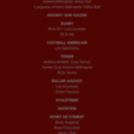
Amiens Métropole Volley Ball
Longueau Amiens Metropole Volley Ball
HOCKEY-SUR-GAZON
RUGBY
RCA (F) – Les Licornes
RCA (H)
FOOTBALL AMÉRICAIN
Les Spartiates
TENNIS
Amiens Athletic Club Tennis
Tennis Club Amiens Métropole
RCA Tennis
ROLLER-HOCKEY
Les Ecureuils
Green Falcons
ATHLÉTISME
NATATION
SPORT DE COMBAT
Boxe Anglaise
Boxe Française
Muay Thaï