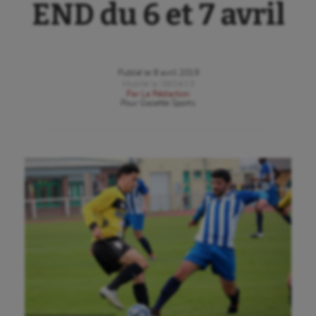
END du 6 et 7 avril
Publié le
8 avril 2019
Modifié le
08/04/19
Par
La Rédaction
Pour
Gazette Sports
Aéronautique
Athlétisme