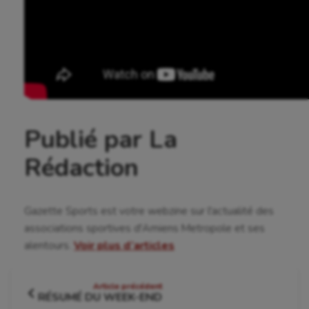
Crossfit
Cyclisme
Danse
Equitation
Escalade
Publié par La
Escrime
Rédaction
Fitness
Flag football
Gazette Sports est votre webzine sur l'actualité des
associations sportives d'Amiens Metropole et ses
Football américain
alentours.
Voir plus d’articles
Futsal
Navigation
Golf
Article précédent
RÉSUMÉ DU WEEK-END
Article