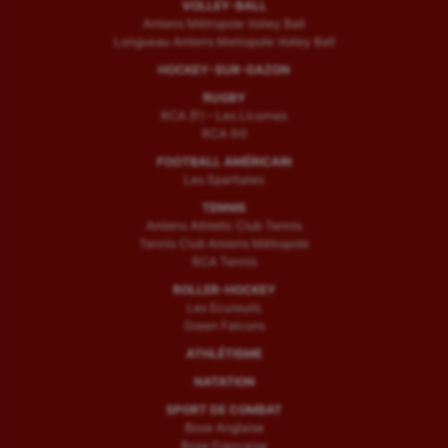
VOLLEY-BALL
Amiens Métropole Volley Ball
Longueau Amiens Metropole Volley Ball
HOCKEY-SUR-GAZON
RUGBY
RCA (F) – Les Licornes
RCA (H)
FOOTBALL AMÉRICAIN
Les Spartiates
TENNIS
Amiens Athletic Club Tennis
Tennis Club Amiens Métropole
RCA Tennis
ROLLER-HOCKEY
Les Ecureuils
Green Falcons
ATHLÉTISME
NATATION
SPORT DE COMBAT
Boxe Anglaise
Boxe Française