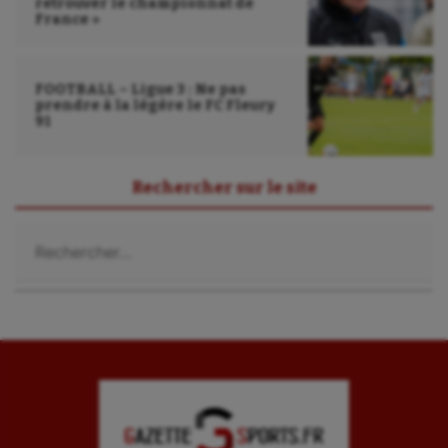
retrouver le championnat de
France »
FOOTBALL – Ligue 3 : Ne pas
prendre à la légère le FC Fleury
91
Rechercher sur le site
Rechercher :