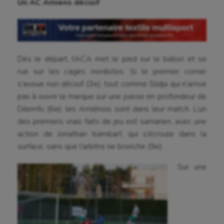
Un AC Amiens décisif
Dès le départ, l’ACA met le pied sur le ballon et se
rue sur les cages nordistes. Si le premier corner
s’avoue non décisif (3e), tout comme Slidja qui n’arrive
pas à ouvrir la marque sur une passe en profondeur de
Dilemfu (6e), les Amiénois sont dans leur match. L’un
des premiers vrais faits de jeu est samarien, avec une
action de Jonathan Isambart, qui s’écroule dans la
surface, sans que l’arbitre ne bronche (9e). .
Sur une