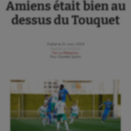
Amiens était bien au
dessus du Touquet
Publié le
31 mars 2019
Modifié le
31/03/19
Par
La Rédaction
Pour
Gazette Sports