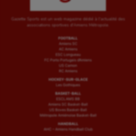
Gazette Sports est un web magazine dédié à l'actualité des
associations sportives d'Amiens Métropole.
FOOTBALL
Amiens SC
AC Amiens
ESC Longueau
FC Porto Portugais d’Amiens
US Camon
RC Amiens
HOCKEY-SUR-GLACE
Les Gothiques
BASKET-BALL
ESCLAMS BB
Amiens SC Basket-Ball
US Boves Basket-Ball
Métropole Amiénoise Basket-Ball
HANDBALL
AHC – Amiens Handball Club