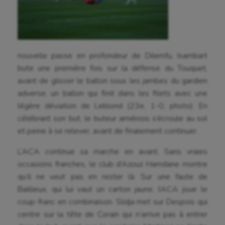
nouvelle passe en profondeur de Dilemfu, Isambart
bute une première fois sur la défense du Touquet,
avant de glisser le ballon sous les jambes du gardien
adverse, un ballon qui finit dans les filets avec une
légère déviation de Leblond (23e, 1-0, photo). En
célébrant son but, le buteur amiénois s’écroule au sol
et peine à se relever, avant de finalement continuer.
L’ACA continue sa marche en avant. Sans vraies
occasions franches, le club d’Azouz Hamdane montre
qu’il ne veut pas en rester là. Sur une faute de
Baillieux, qui lui vaut un carton jaune, l’ACA joue le
coup-franc en combinaison. Slidja met sur Despois qui
centre sur la tête de Corain qui n’arrive pas à entrer