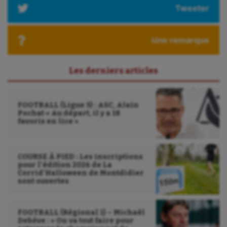
Tweeter
Une remarque
Les derniers articles
FOOTBALL (Ligue 3) : ASC, Alain
Pochat « Au départ, il y a 18
favoris en lice »
COURSE À PIED : Les inscriptions
pour l’édition 2026 de La
Corrid’Halloween de Montdidier
sont ouvertes
FOOTBALL (Régional 1) – Michaël
Debève : « On va tout faire pour