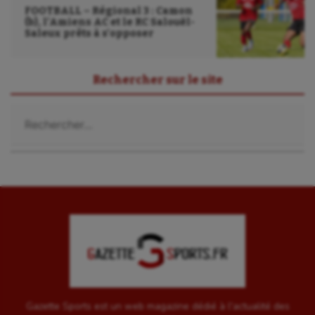
FOOTBALL – Régional 3 : Camon
(b), l’Amiens AC et le RC Salouël-
Saleux prêts à s’opposer
Rechercher sur le site
Rechercher :
Gazette Sports est un web magazine dédié à l'actualité des