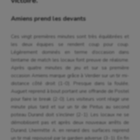
victoire.
Amiens prend les devants
Ces vingt premières minutes sont très équilibrées et
les deux équipes se rendent coup pour coup.
Légèrement dominés en terme d’occasion dans
l’entame de match les locaux font preuve de réalisme.
Après quatre minutes de jeu et sur sa première
occasion Amiens marque grâce à Verdier sur un tir mi-
distance côté droit (1-0). Presque dans la foulée,
Auguet reprend à bout portant une offrande de Postel
pour faire le break (2-0). Les visiteurs vont réagir une
minute plus tard et sur un tir de Pintus au second
poteau Durand doit s’incliner (2-1). Les locaux ne se
démobilisent pas et après deux nouveaux arrêts de
Durand, Lhermitte A. en renard des surfaces reprend
un tir mal repoussé par le gardien adverse (3-1). En fin