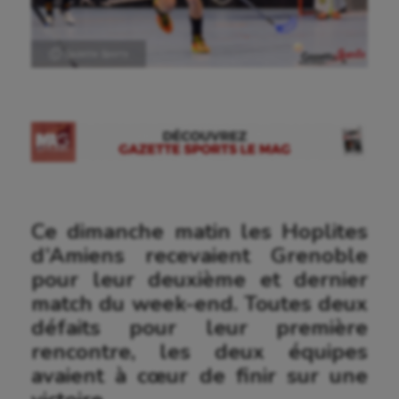
Ⓒ Gazette Sports
Ce dimanche matin les Hoplites
d’Amiens recevaient Grenoble
pour leur deuxième et dernier
match du week-end. Toutes deux
défaits pour leur première
rencontre, les deux équipes
avaient à cœur de finir sur une