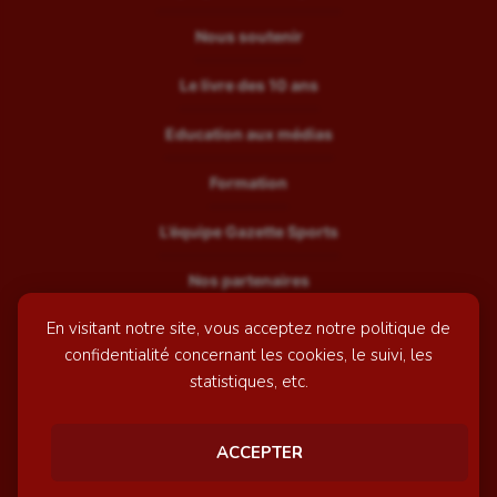
Nous soutenir
Le livre des 10 ans
Education aux médias
Formation
L’équipe Gazette Sports
Nos partenaires
En visitant notre site, vous acceptez notre politique de
Recrutement
confidentialité concernant les cookies, le suivi, les
Mentions légales
statistiques, etc.
Contactez-nous
ACCEPTER