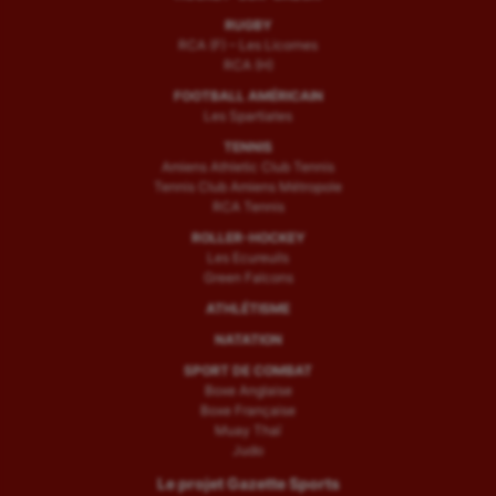
RUGBY
RCA (F) – Les Licornes
RCA (H)
FOOTBALL AMÉRICAIN
Les Spartiates
TENNIS
Amiens Athletic Club Tennis
Tennis Club Amiens Métropole
RCA Tennis
ROLLER-HOCKEY
Les Ecureuils
Green Falcons
ATHLÉTISME
NATATION
SPORT DE COMBAT
Boxe Anglaise
Boxe Française
Muay Thaï
Judo
Le projet Gazette Sports