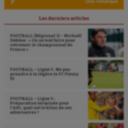
Une remarque
Les derniers articles
FOOTBALL (Régional 1) – Michaël
Debève : « On va tout faire pour
retrouver le championnat de
France »
FOOTBALL – Ligue 3 : Ne pas
prendre à la légère le FC Fleury
91
FOOTBALL – Ligue 3 :
Préparation terminée pour
l’ASC, quel est le bilan de ses
adversaires ?