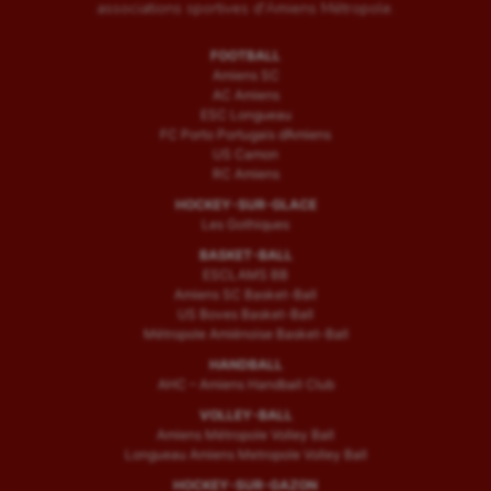
associations sportives d'Amiens Métropole.
FOOTBALL
Amiens SC
AC Amiens
ESC Longueau
FC Porto Portugais d’Amiens
US Camon
RC Amiens
HOCKEY-SUR-GLACE
Les Gothiques
BASKET-BALL
ESCLAMS BB
Amiens SC Basket-Ball
US Boves Basket-Ball
Métropole Amiénoise Basket-Ball
HANDBALL
AHC – Amiens Handball Club
VOLLEY-BALL
Amiens Métropole Volley Ball
Longueau Amiens Metropole Volley Ball
HOCKEY-SUR-GAZON