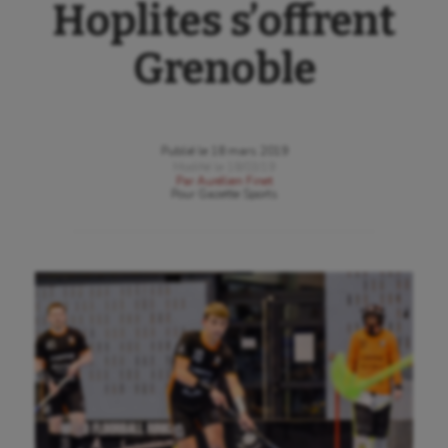
Hoplites s’offrent
Grenoble
Publié le
18 mars 2019
Modifié le
18/03/19
Par
Aurélien Finet
Pour
Gazette Sports