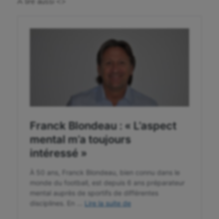
A lire aussi <>
Parkour
Patinage artistique
Pétanque
Plongée
Randonnée / Marche
Roller-derby
Sarbacane
Sauvetage sportif
Sport adapté
Sport handicap
Sport santé