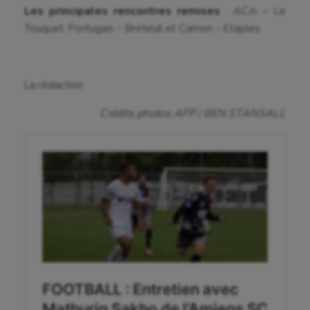
Les principales rencontres remises
: ACA – Le
Escrime
Touquet, Portugais – Breteuil et Camon – Etaples
Fitness
Flag football
La rédaction
Football américain
Crédits photos AFP / BEN STANSALL
Futsal
Golf
Gymnastique
Gymnastique rythmique
Haltérophilie
Handisport
Hippisme