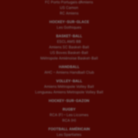
FC Porto Portugais d’Amiens
US Camon
RC Amiens
HOCKEY-SUR-GLACE
Les Gothiques
BASKET-BALL
ESCLAMS BB
Amiens SC Basket-Ball
US Boves Basket-Ball
Métropole Amiénoise Basket-Ball
HANDBALL
AHC – Amiens Handball Club
VOLLEY-BALL
Amiens Métropole Volley Ball
Longueau Amiens Metropole Volley Ball
HOCKEY-SUR-GAZON
RUGBY
RCA (F) – Les Licornes
RCA (H)
FOOTBALL AMÉRICAIN
Les Spartiates