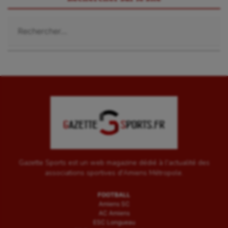
Rechercher :
Gazette Sports est un web magazine dédié à l'actualité des
associations sportives d'Amiens Métropole.
FOOTBALL
Amiens SC
AC Amiens
ESC Longueau