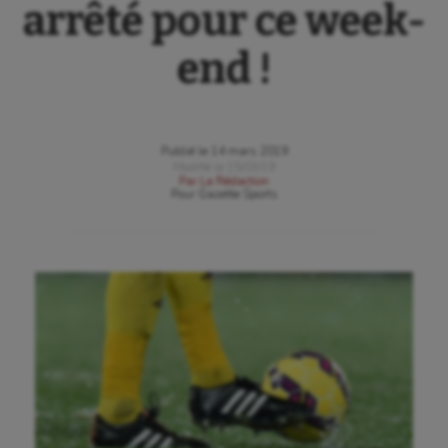
arrêté pour ce week-
end !
Publié le
14 mars 2019
Modifié le
15/03/19
Par
La Rédaction
Pour
Gazette Sports