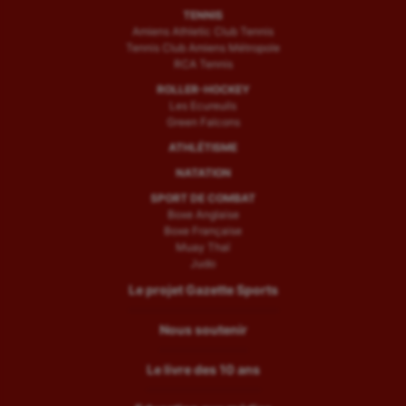
TENNIS
Amiens Athletic Club Tennis
Tennis Club Amiens Métropole
RCA Tennis
ROLLER-HOCKEY
Les Ecureuils
Green Falcons
ATHLÉTISME
NATATION
SPORT DE COMBAT
Boxe Anglaise
Boxe Française
Muay Thaï
Judo
Le projet Gazette Sports
Nous soutenir
Le livre des 10 ans