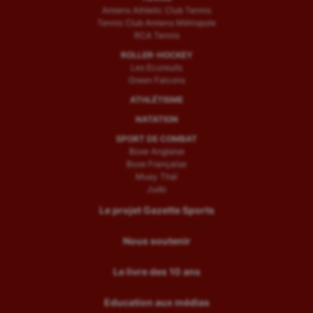
Amiens Athletic Club Tennis
Tennis Club Amiens Métropole
RCA Tennis
ROLLER-HOCKEY
Les Ecureuils
Green Falcons
ATHLÉTISME
NATATION
SPORT DE COMBAT
Boxe Anglaise
Boxe Française
Muay Thaï
Judo
Le projet Gazette Sports
Nous soutenir
Le livre des 10 ans
Education aux médias