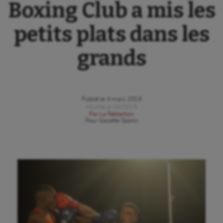
Boxing Club a mis les
petits plats dans les
grands
Publié le
4 mars 2019
Modifié le
04/03/19
Par
La Rédaction
Pour
Gazette Sports