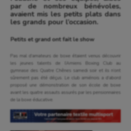
par de nombreux bénévoles,
avaient mis les petits plats dans
les grands pour l’occasion.
Petits et grand ont fait le show
Pas mal d’amateurs de boxe étaient venus découvrir
les jeunes talents de l’Amiens Boxing Club au
gymnase des Quatre Chênes samedi soir et ils n’ont
sûrement pas été déçus. Le club amiénois a d’abord
proposé une démonstration de son école de boxe
avant les quatre assauts assurés par les pensionnaires
de la boxe éducative.