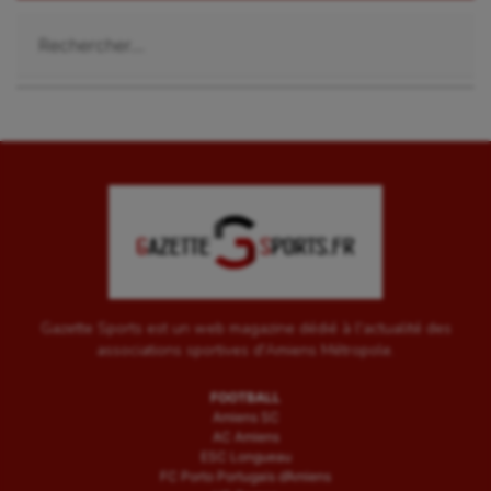
Rechercher :
Gazette Sports est un web magazine dédié à l'actualité des
associations sportives d'Amiens Métropole.
FOOTBALL
Amiens SC
AC Amiens
ESC Longueau
FC Porto Portugais d’Amiens