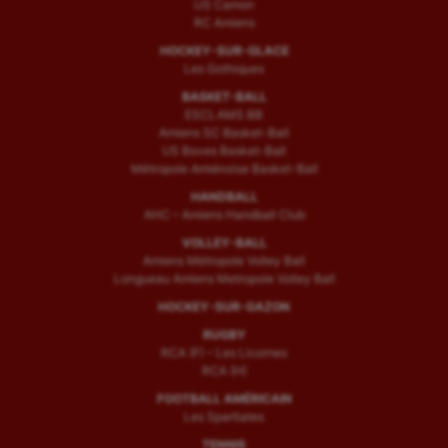
US Camon
RC Amiens
HOCKEY-SUR-GLACE
Les Gothiques
BASKET-BALL
ESCLAMS BB
Amiens SC Basket-Ball
US Boves Basket-Ball
Métropole Amiénoise Basket-Ball
HANDBALL
AHC – Amiens Handball Club
VOLLEY-BALL
Amiens Métropole Volley Ball
Longueau Amiens Metropole Volley Ball
HOCKEY-SUR-GAZON
RUGBY
RCA (F) – Les Licornes
RCA (H)
FOOTBALL AMÉRICAIN
Les Spartiates
TENNIS