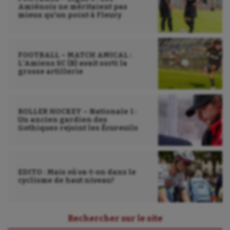
Amiénois ne méritaient pas
mieux qu’un point à Fleury
FOOTBALL – MATCH AMICAL :
L’Amiens SC (B) avait sorti la
grosse artillerie
ROLLER HOCKEY – Nationale 1 :
Un ancien gardien des
Gothiques rejoint les Écureuils
EDITO : Mais où va-t-on dans le
cyclisme de haut niveau?
Rechercher sur le site