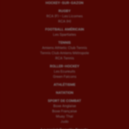
HOCKEY-SUR-GAZON
RUGBY
RCA (F) – Les Licornes
RCA (H)
FOOTBALL AMÉRICAIN
Les Spartiates
TENNIS
Amiens Athletic Club Tennis
Tennis Club Amiens Métropole
RCA Tennis
ROLLER-HOCKEY
Les Ecureuils
Green Falcons
ATHLÉTISME
NATATION
SPORT DE COMBAT
Boxe Anglaise
Boxe Française
Muay Thaï
Judo