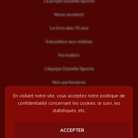
Le projet Gazette Sports
Nous soutenir
Le livre des 10 ans
Education aux médias
Formation
L’équipe Gazette Sports
Nos partenaires
En visitant notre site, vous acceptez notre politique de
Recrutement
confidentialité concernant les cookies, le suivi, les
Mentions légales
statistiques, etc.
Contactez-nous
ACCEPTER