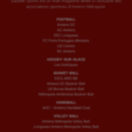
Gazette Sports est un web magazine dédié à l'actualité des
associations sportives d'Amiens Métropole.
FOOTBALL
Amiens SC
AC Amiens
ESC Longueau
FC Porto Portugais d’Amiens
US Camon
RC Amiens
HOCKEY-SUR-GLACE
Les Gothiques
BASKET-BALL
ESCLAMS BB
Amiens SC Basket-Ball
US Boves Basket-Ball
Métropole Amiénoise Basket-Ball
HANDBALL
AHC – Amiens Handball Club
VOLLEY-BALL
Amiens Métropole Volley Ball
Longueau Amiens Metropole Volley Ball