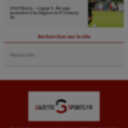
FOOTBALL – Ligue 3 : Ne pas
prendre à la légère le FC Fleury
91
Rechercher sur le site
Rechercher :