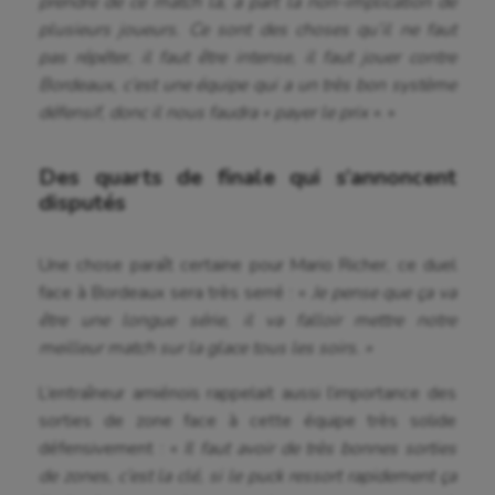
prendre de ce match là, à part la non-implication de
Equitation
plu
sieurs joueurs. Ce sont des choses qu’il ne faut
Escalade
pas répéter, il faut être intense, il faut jouer contre
Bordeaux, c’est une équipe qui a un très bon système
Escrime
défensif, donc il nous faudra « payer le prix »
. »
Fitness
Des quarts de finale qui s’annoncent
Flag football
disputés
Football américain
Une chose paraît certaine pour Mario Richer, ce duel
Futsal
face à Bordeaux sera très serré : «
Je pense que ça va
être une longue série, il va falloir mettre notre
Golf
meilleur match sur la glace tous les soirs. »
Gymnastique
L’entraîneur amiénois rappelait aussi l’importance des
Gymnastique rythmique
sorties de zone face à cette équipe très solide
défensivement : «
Il faut avoir de très bonnes sorties
Haltérophilie
de zones, c’est la clé, si le puck ressort rapidement ça