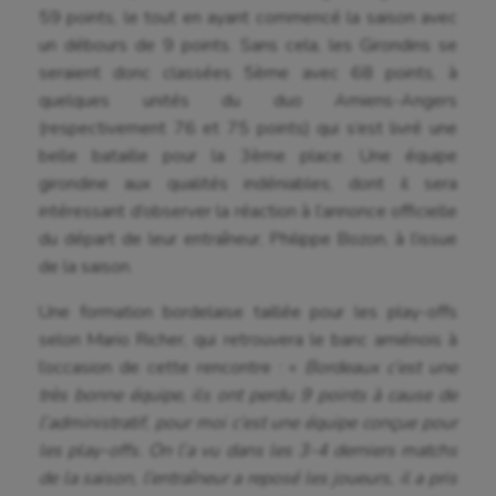
59 points, le tout en ayant commencé la saison avec
un débours de 9 points. Sans cela, les Girondins se
seraient donc classées 5ème avec 68 points, à
quelques unités du duo Amiens-Angers
(respectivement 76 et 75 points) qui s’est livré une
belle bataille pour la 3ème place. Une équipe
girondine aux qualités indéniables, dont il sera
intéressant d’observer la réaction à l’annonce officielle
du départ de leur entraîneur, Philippe Bozon, à l’issue
de la saison.
Aéronautique
Une formation bordelaise taillée pour les play-offs
selon Mario Richer, qui retrouvera le banc amiénois à
Athlétisme
l’occasion de cette rencontre : «
Bordeaux c’est une
Auto
très bonne équipe, ils ont perdu 9 points à cause de
l’administratif, pour moi c’est une équipe conçue pour
Aviron
les play-offs. On l’a vu dans les 3-4 derniers matchs
Balle à la main
de la saison, l’entraîneur a reposé les joueurs, il a pris