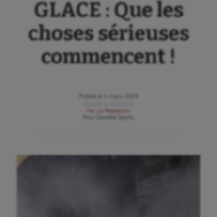
GLACE : Que les
choses sérieuses
commencent !
Publié le
1 mars 2019
Modifié le
01/03/19
Par
La Rédaction
Pour
Gazette Sports