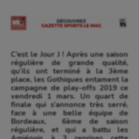
C’est le Jour J ! Après une saison
régulière de grande qualité,
qu’ils ont terminé à la 3ème
place, les Gothiques entament la
campagne de play-offs 2019 ce
vendredi 1 mars. Un quart de
finale qui s’annonce très serré,
face à une belle équipe de
Bordeaux, 6ème de saison
régulière, et qui a battu les
Amiénois à 3 reprises cette