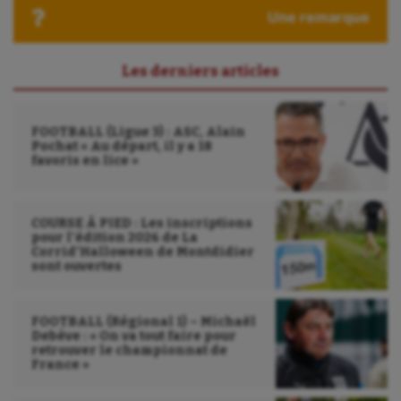
Une remarque
Les derniers articles
FOOTBALL (Ligue 3) : ASC, Alain
Pochat « Au départ, il y a 18
favoris en lice »
COURSE À PIED : Les inscriptions
pour l’édition 2026 de La
Corrid’Halloween de Montdidier
sont ouvertes
FOOTBALL (Régional 1) – Michaël
Debève : « On va tout faire pour
retrouver le championnat de
France »