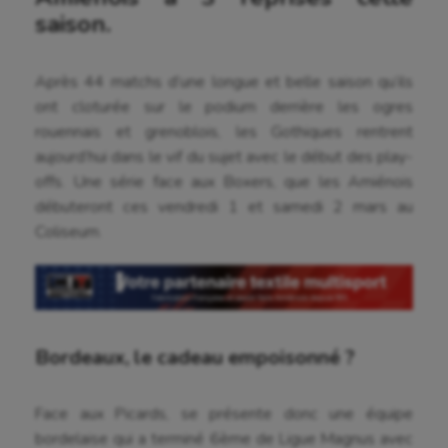
saison.
Après 44 matchs d’une longue et belle saison qu’ils
ont cloturée sur le podium derrière les ogres
rouennais et grenoblois, les Gothiques rentrent
aujourd’hui dans le vif du sujet avec le début des play-
offs. Une série face aux Boxers, que les Amiénois
débuteront ces vendredi 1 et samedi 2 mars au
Coliseum.
Bordeaux, le cadeau empoisonné ?
Face aux Picards, se présente donc une équipe
bordelaise qui a terminé 6ème de Ligue Magnus avec