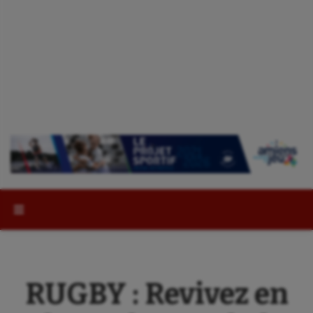
Rechercher :
RUGBY : Revivez en