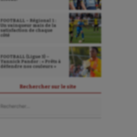
FOOTBALL – Régional 1 :
Un vainqueur mais de la
satisfaction de chaque
côté
FOOTBALL (Ligue 3) –
Yannick Pandor : « Prêts à
défendre nos couleurs »
Rechercher sur le site
chercher :
Sarbacane