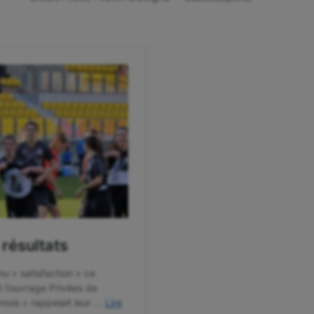
isport
Plongée
isme
Randonnée / Marche
 Olympiques et Paralympiques
Roller-derby