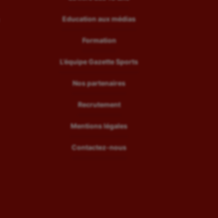
Education aux médias
Formation
L’équipe Gazette Sports
Nos partenaires
Recrutement
Mentions légales
Contactez-nous