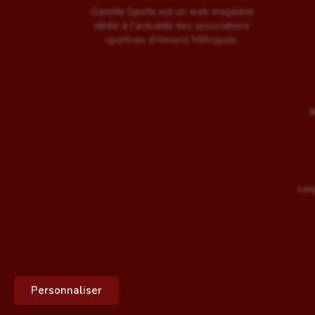
Gazette Sports est un web magazine
dédié à l'actualité des associations
sportives d'Amiens Métropole.
M
Long
Personnaliser