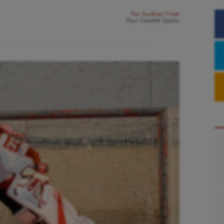
Par
Aurélien Finet
Pour
Gazette Sports