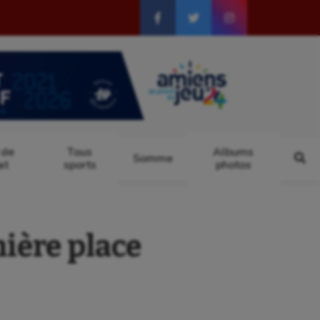
 de
Tous
Albums
Somme
at
sports
photos
ière place