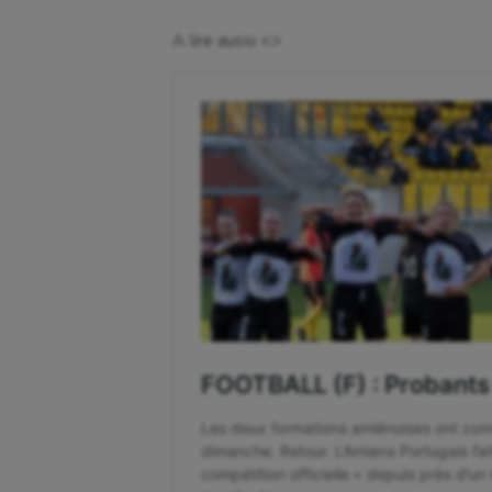
Course à pied
Hand
A lire aussi <>
Crossfit
Hipp
Cyclisme
Jeux