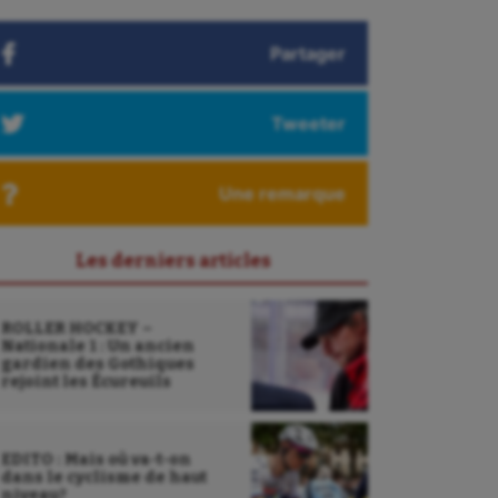
Partager
Tweeter
Une remarque
Les derniers articles
ROLLER HOCKEY –
Nationale 1 : Un ancien
gardien des Gothiques
rejoint les Écureuils
EDITO : Mais où va-t-on
dans le cyclisme de haut
niveau?