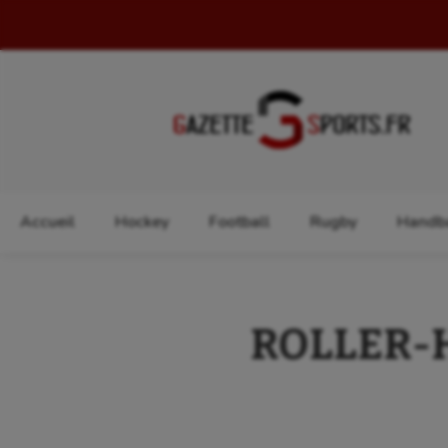
Rechercher :
Accueil
Hockey
Football
Rugby
Handba
ROLLER-HO