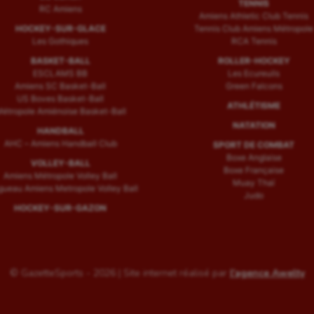
TENNIS
RC Amiens
Amiens Athletic Club Tennis
HOCKEY-SUR-GLACE
Tennis Club Amiens Métropole
Les Gothiques
RCA Tennis
BASKET-BALL
ROLLER-HOCKEY
ESCLAMS BB
Les Ecureuils
Amiens SC Basket-Ball
Green Falcons
US Boves Basket-Ball
ATHLÉTISME
étropole Amiénoise Basket-Ball
NATATION
HANDBALL
AHC – Amiens Handball Club
SPORT DE COMBAT
Boxe Anglaise
VOLLEY-BALL
Boxe Française
Amiens Métropole Volley Ball
Muay Thaï
ueau Amiens Metropole Volley Ball
Judo
HOCKEY-SUR-GAZON
© GazetteSports - 2026 | Site internet réalisé par
l'agence Awelty