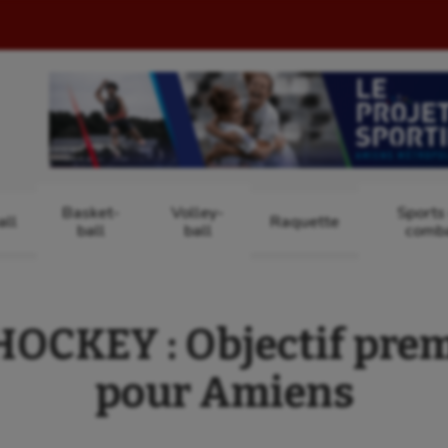
Basket-
Volley-
Sports
ll
Raquette
ball
ball
comb
CKEY : Objectif prem
pour Amiens