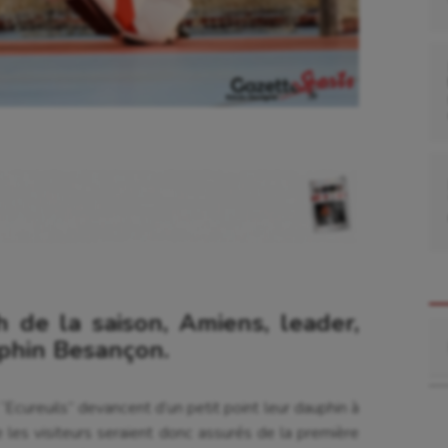
 de la saison, Amiens, leader,
Re
phin Besançon.
“Ecureuils” devancent d’un petit point leur dauphin à
se
Kayak-polo
e les visiteurs seraient donc assurés de la première