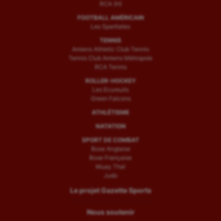
RCA (H)
FOOTBALL AMÉRICAIN
Les Spartiates
TENNIS
Amiens Athletic Club Tennis
Tennis Club Amiens Métropole
RCA Tennis
ROLLER-HOCKEY
Les Ecureuils
Green Falcons
ATHLÉTISME
NATATION
SPORT DE COMBAT
Boxe Anglaise
Boxe Française
Muay Thaï
Judo
Le projet Gazette Sports
Nous soutenir