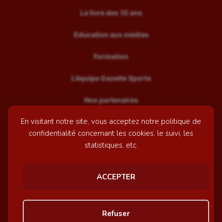
Le livre des 10 ans
Education aux médias
Formation
L’équipe Gazette Sports
Nos partenaires
En visitant notre site, vous acceptez notre politique de
Recrutement
confidentialité concernant les cookies, le suivi, les
Mentions légales
statistiques, etc.
Contactez-nous
ACCEPTER
© GazetteSports - 2026 | Site internet réalisé par
l'agence
Refuser
Awelty