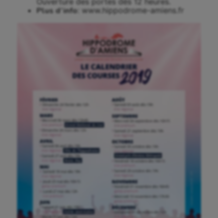
Ouverture des portes dès 12 heures.
Escalade
Plus d’info
: www.hippodrome-amiens.fr
Escrime
Fitness
Flag football
Football américain
Futsal
Golf
Gymnastique
Gymnastique rythmique
Haltérophilie
Handisport