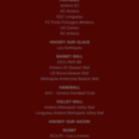
Amiens SC
AC Amiens
ESC Longueau
FC Porto Portugais d’Amiens
US Camon
RC Amiens
HOCKEY-SUR-GLACE
Les Gothiques
BASKET-BALL
ESCLAMS BB
Amiens SC Basket-Ball
US Boves Basket-Ball
Métropole Amiénoise Basket-Ball
HANDBALL
AHC – Amiens Handball Club
VOLLEY-BALL
Amiens Métropole Volley Ball
Longueau Amiens Metropole Volley Ball
HOCKEY-SUR-GAZON
RUGBY
RCA (F) – Les Licornes