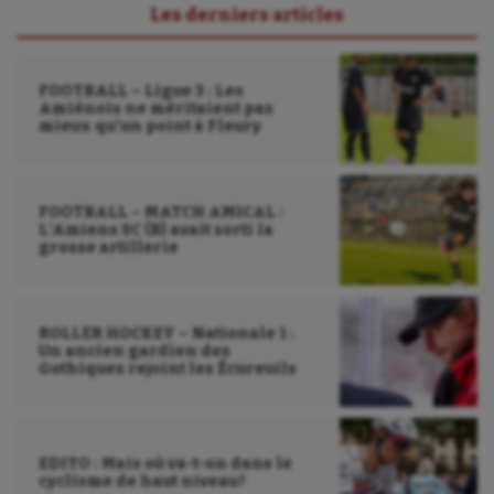
Les derniers articles
FOOTBALL – Ligue 3 : Les
Amiénois ne méritaient pas
mieux qu’un point à Fleury
FOOTBALL – MATCH AMICAL :
L’Amiens SC (B) avait sorti la
grosse artillerie
ROLLER HOCKEY – Nationale 1 :
Un ancien gardien des
Gothiques rejoint les Écureuils
EDITO : Mais où va-t-on dans le
cyclisme de haut niveau?