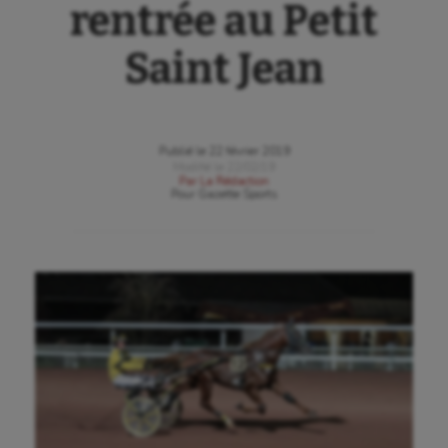
rentrée au Petit
Saint Jean
Publié le
22 février 2019
Modifié le
22/02/19
Par
La Rédaction
Pour
Gazette Sports