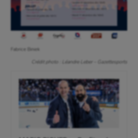
Hippisme
Jeux Olympiques et Paralympiques
Kayak-polo
Korfbal
Fabrice Biniek
Longue paume
Crédit photo : Léandre Leber – Gazettesports
Moto
Natation
Natation artistique
Omnisports
Outdoor
Paddle