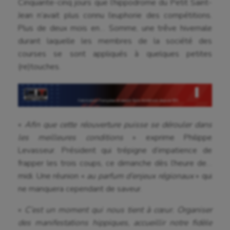
Cinquante-cinq jours que l’hippodrome du Petit Saint-
Jean n’avait plus connu l’euphorie des compétitions.
Plus de deux mois en… Somme, une trêve hivernale
durant laquelle les membres de la société des
courses se sont appliqués à quelques petites
(re)touches.
«
Afin que cette réouverture puisse se dérouler dans
les meilleures conditions
» exprime Philippe
Levasseur. Président qui trépigne d’impatience de
frapper les trois coups, ce dimanche dès l’heure de…
midi. Une réunion «
au parfum d’enjeux régionaux
» qui
ne manquera cependant de saveur.
«
C’est un moment qui nous tient à cœur. Organiser
des manifestations hippiques, accueillir notre fidèle