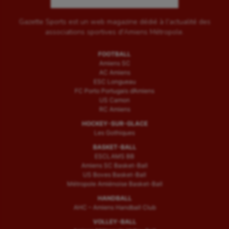
Gazette Sports est un web magazine dédié à l'actualité des
associations sportives d'Amiens Métropole.
FOOTBALL
Amiens SC
AC Amiens
ESC Longueau
FC Porto Portugais d’Amiens
US Camon
RC Amiens
HOCKEY-SUR-GLACE
Les Gothiques
BASKET-BALL
ESCLAMS BB
Amiens SC Basket-Ball
US Boves Basket-Ball
Métropole Amiénoise Basket-Ball
HANDBALL
AHC – Amiens Handball Club
VOLLEY-BALL