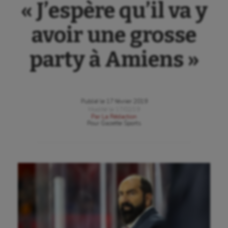
« J’espère qu’il va y
avoir une grosse
party à Amiens »
Publié le
17 février 2019
Modifié le
17/02/19
Par
La Rédaction
Pour
Gazette Sports