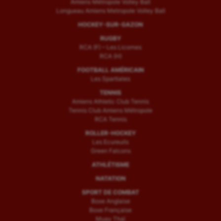
Amiens Métropole Volley Ball
Longueau Amiens Metropole Volley Ball
HOCKEY-SUR-GAZON
RUGBY
RCA (F) – Les Licornes
RCA (H)
FOOTBALL AMÉRICAIN
Les Spartiates
TENNIS
Amiens Athletic Club Tennis
Tennis Club Amiens Métropole
RCA Tennis
ROLLER-HOCKEY
Les Ecureuils
Green Falcons
ATHLÉTISME
NATATION
SPORT DE COMBAT
Boxe Anglaise
Boxe Française
Muay Thaï