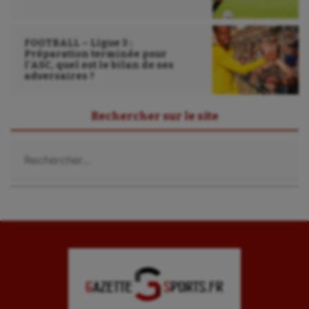
Ultimate frisbee
UNSS
FOOTBALL – Ligue 3 :
Préparation terminée pour
l’ASC, quel est le bilan de ses
Voile
adversaires ?
Wakeboard
Rechercher sur le site
Water-polo
Rechercher :