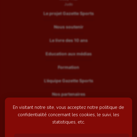
Judo
Le projet Gazette Sports
Nous soutenir
Le livre des 10 ans
Education aux médias
Formation
L’équipe Gazette Sports
Nos partenaires
En visitant notre site, vous acceptez notre politique de
Recrutement
confidentialité concernant les cookies, le suivi, les
Mentions légales
statistiques, etc.
Contactez-nous