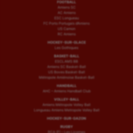
FOOTBALL
Amiens SC
AC Amiens
ESC Longueau
FC Porto Portugais d’Amiens
US Camon
RC Amiens
HOCKEY-SUR-GLACE
Les Gothiques
BASKET-BALL
ESCLAMS BB
Amiens SC Basket-Ball
US Boves Basket-Ball
Métropole Amiénoise Basket-Ball
HANDBALL
AHC – Amiens Handball Club
VOLLEY-BALL
Amiens Métropole Volley Ball
Longueau Amiens Metropole Volley Ball
HOCKEY-SUR-GAZON
RUGBY
RCA (F) – Les Licornes