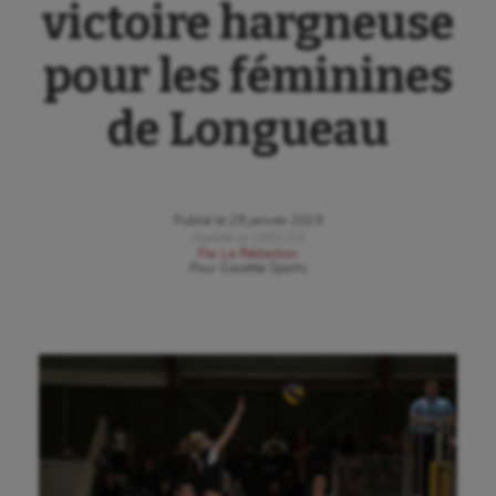
victoire hargneuse
pour les féminines
de Longueau
Publié le
29 janvier 2019
Modifié le
29/01/19
Par
La Rédaction
Pour
Gazette Sports