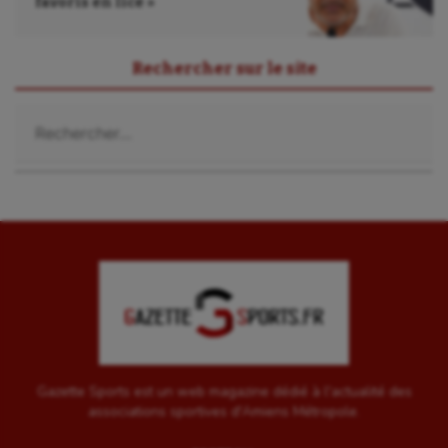
favoris en lice »
Rechercher sur le site
Rechercher :
Gazette Sports est un web magazine dédié à l'actualité des
associations sportives d'Amiens Métropole.