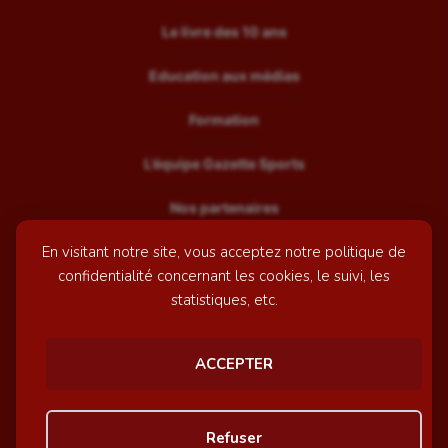
Le livre des 10 ans
Education aux médias
Formation
L’équipe Gazette Sports
Nos partenaires
En visitant notre site, vous acceptez notre politique de
Recrutement
confidentialité concernant les cookies, le suivi, les
Mentions légales
statistiques, etc.
Contactez-nous
ACCEPTER
© GazetteSports - 2026 | Site internet réalisé par
l'agence
Refuser
Awelty