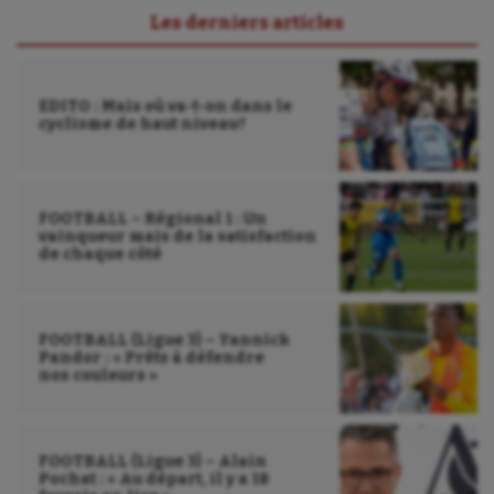
Les derniers articles
EDITO : Mais où va-t-on dans le
cyclisme de haut niveau?
FOOTBALL – Régional 1 : Un
vainqueur mais de la satisfaction
de chaque côté
FOOTBALL (Ligue 3) – Yannick
Pandor : « Prêts à défendre
nos couleurs »
FOOTBALL (Ligue 3) – Alain
Pochat : « Au départ, il y a 18