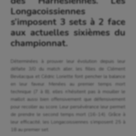
des Harnésiennes. Les
Longacoissiennes
s’imposent 3 sets à 2 face
aux actuelles sixièmes du
championnat.
Déterminées à prouver leur évolution depuis leur
défaite 3/0 du match aller, les filles de Clément
Bevilacqua et Cédric Loriette font pencher la balance
en leur faveur. Menées au premier temps mort
technique (7 à 8), elles n’hésitent pas à mouiller le
maillot aussi bien offensivement que défensivement
pour recoller au score. Leur persévérance leur permet
de prendre le second temps mort (16-14). Grâce à
leur efficacité, les Longacoissiennes s’imposent 25 à
18 au premier set.