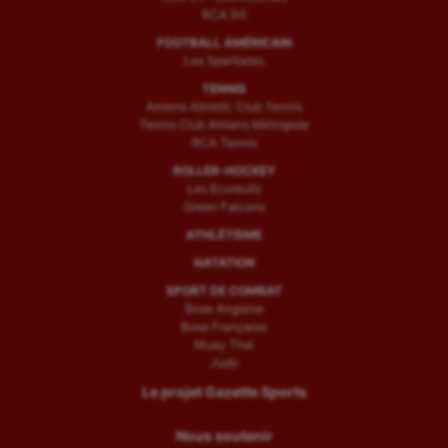
RCA (H)
FOOTBALL AMÉRICAIN
Les Spartiates
TENNIS
Amiens Athletic Club Tennis
Tennis Club Amiens Métropole
RCA Tennis
ROLLER-HOCKEY
Les Ecureuils
Green Falcons
ATHLÉTISME
NATATION
SPORT DE COMBAT
Boxe Anglaise
Boxe Française
Muay Thaï
Judo
Le projet Gazette Sports
Nous soutenir