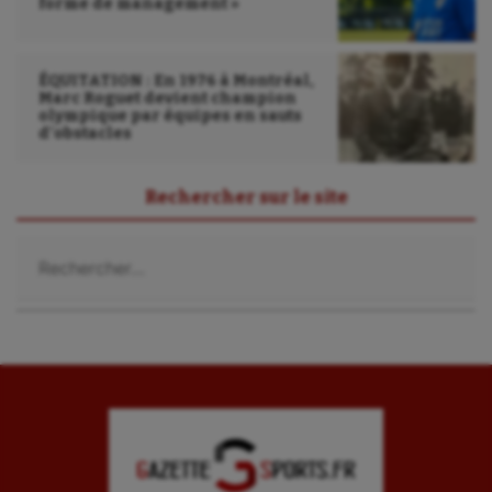
forme de management »
ÉQUITATION : En 1976 à Montréal,
Marc Roguet devient champion
olympique par équipes en sauts
d’obstacles
Rechercher sur le site
Rechercher :