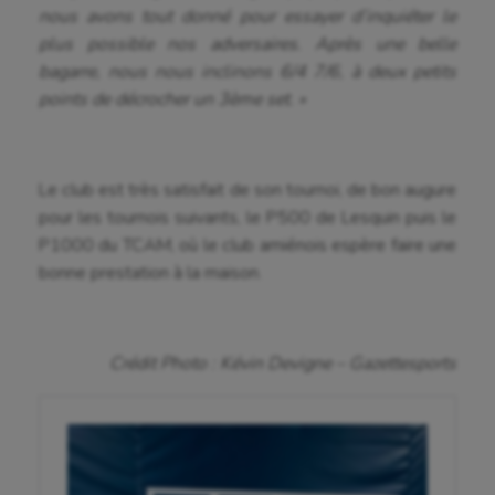
nous avons tout donné pour essayer d’inquiéter le
Equitation
plus possible nos adversaires. Après une belle
bagarre, nous nous inclinons 6/4 7/6, à deux petits
Escalade
points de décrocher un 3
ème
set. »
Escrime
Fitness
Le club est très satisfait de son tournoi, de bon augure
pour les tournois suivants, le P500 de Lesquin puis le
Flag football
P1000 du TCAM, où le club amiénois espère faire une
Football américain
bonne prestation à la maison.
Futsal
Golf
Crédit Photo : Kévin Devigne – Gazettesports
Gymnastique
Gymnastique rythmique
Haltérophilie