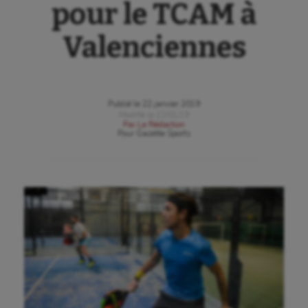
pour le TCAM à
Valenciennes
Publié le
22 janvier 2019
Modifié le
22/01/19
Par
La Rédaction
Pour
Gazette Sports