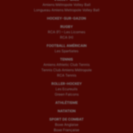
Amiens Métropole Volley Ball
Longueau Amiens Metropole Volley Ball
HOCKEY-SUR-GAZON
RUGBY
RCA (F) – Les Licornes
RCA (H)
FOOTBALL AMÉRICAIN
Les Spartiates
TENNIS
Amiens Athletic Club Tennis
Tennis Club Amiens Métropole
RCA Tennis
ROLLER-HOCKEY
Les Ecureuils
Green Falcons
ATHLÉTISME
NATATION
SPORT DE COMBAT
Boxe Anglaise
Boxe Française