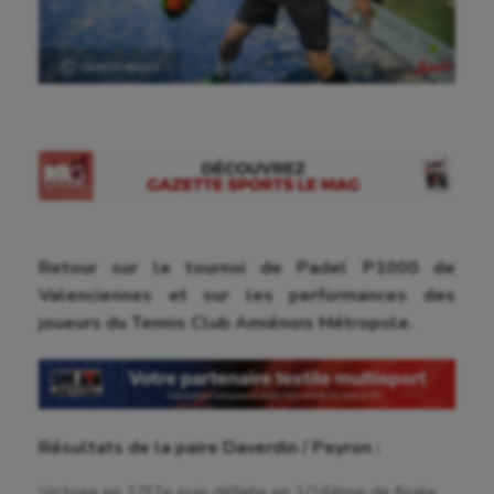
Ⓒ Gazette Sports
Retour sur le tournoi de Padel P1000 de
Valenciennes et sur les performances des
joueurs du Tennis Club Amiénois Métropole.
Résultats de la paire Daverdin / Peyron :
Victoire en 1/32
e
puis défaite en 1/16
ème
de finale.