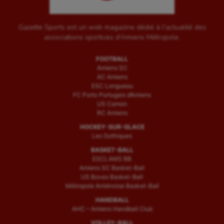
Gazette Sports est un web magazine dédié à l'actualité des
associations sportives d'Amiens Métropole.
FOOTBALL
Amiens SC
AC Amiens
ESC Longueau
FC Porto Portugais d’Amiens
US Camon
RC Amiens
HOCKEY-SUR-GLACE
Les Gothiques
BASKET-BALL
ESCLAMS BB
Amiens SC Basket-Ball
US Boves Basket-Ball
Métropole Amiénoise Basket-Ball
HANDBALL
AHC – Amiens Handball Club
VOLLEY-BALL