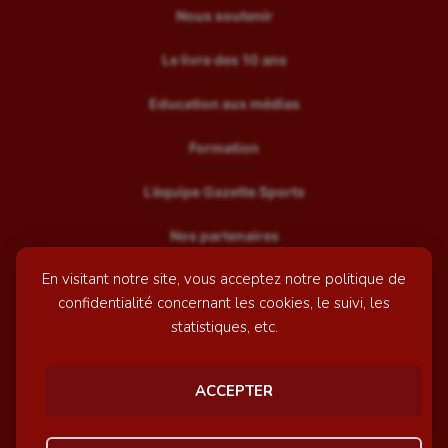
Nous soutenir
Le livre des 10 ans
Education aux médias
Formation
L’équipe Gazette Sports
Nos partenaires
En visitant notre site, vous acceptez notre politique de
Recrutement
confidentialité concernant les cookies, le suivi, les
Mentions légales
statistiques, etc.
Contactez-nous
ACCEPTER