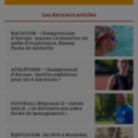
Les derniers articles
NATATION – Championnats
d’Europe : Jeanne Lechevalier en
quête d’expérience, Roman
Fuchs de médaille
ATHLÉTISME – Championnat
d’Europe : Quelles ambitions
pour les 4 Amiénois ?
FOOTBALL (Régional 1) – Julien
Ielsch : « Je découvre une autre
forme de management »
ÉQUITATION : En 1976 à Montréal,