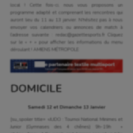
local ! Cette fois-ci, nous vous proposons un
programme adapté et comprenant les rencontres qui
auront lieu du 11 au 13 janvier. N’hésitez pas à nous
envoyer vos calendriers ou annonces de match à
l’adresse suivante : redac@gazettesports.fr Cliquez
sur le « + » pour afficher les informations du menu
déroulant ! AMIENS MÉTROPOLE
DOMICILE
Samedi 12 et Dimanche 13 Janvier
[su_spoiler title= »JUDO : Tournoi National Minimes et
Junior (Gymnases des 4 chênes) 9h-19h »