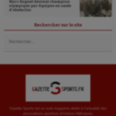
Marc Roguet devient champion
olympique par équipes en sauts
d’obstacles
Rechercher sur le site
Rechercher :
Gazette Sports est un web magazine dédié à l'actualité des
associations sportives d'Amiens Métropole.