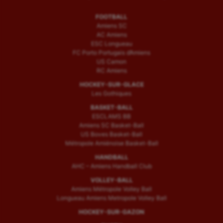
FOOTBALL
Amiens SC
AC Amiens
ESC Longueau
FC Porto Portugais d’Amiens
US Camon
RC Amiens
HOCKEY-SUR-GLACE
Les Gothiques
BASKET-BALL
ESCLAMS BB
Amiens SC Basket-Ball
US Boves Basket-Ball
Métropole Amiénoise Basket-Ball
HANDBALL
AHC – Amiens Handball Club
VOLLEY-BALL
Amiens Métropole Volley Ball
Longueau Amiens Metropole Volley Ball
HOCKEY-SUR-GAZON