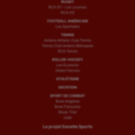
RUGBY
RCA (F) – Les Licornes
RCA (H)
FOOTBALL AMÉRICAIN
Les Spartiates
TENNIS
Amiens Athletic Club Tennis
Tennis Club Amiens Métropole
RCA Tennis
ROLLER-HOCKEY
Les Ecureuils
Green Falcons
ATHLÉTISME
NATATION
SPORT DE COMBAT
Boxe Anglaise
Boxe Française
Muay Thaï
Judo
Le projet Gazette Sports