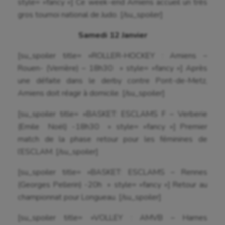
style= »fancy »] Ce week-end Amiens accueil un très
gros tournoi national de Judo. [/su_spoiler]
Samedi 12 Janvier
[su_spoiler title= »ROLLER-HOCKEY : Amiens –
Rouen- (Verrière) – 18h30 » style= »fancy »] Après
une défaite dans le derby contre Pont-de-Metz,
Amiens doit réagir à domicile. [/su_spoiler]
[su_spoiler title= »BASKET: ESCLAMS F – Verberie
(Emile Noël) -18h30 » style= »fancy »] Premier
match de la phase retour pour les féminines de
l’ESCLAM. [/su_spoiler]
[su_spoiler title= »BASKET: ESCLAMS – Rennes
(Georges Pellerin) -20h » style= »fancy »] Retour au
championnat pour Longueau. [/su_spoiler]
[su_spoiler title= »VOLLEY : AMVB – Harnes