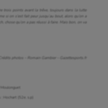
 Olympiques et Paralympiques
Roller-derby
 trois points avant la trêve, toujours dans la lutte
e si on s’est fait peur jusqu’au bout, alors qu’on a
h, chose qu’on a pas réussi à faire. Mais bon, on va
Crédits photos – Romain Gambier – Gazettesports.fr
 Moulonguet
 ; Hochart (52e, s.p)