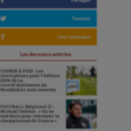
Partager
Tweeter
Une remarque
Les derniers articles
COURSE À PIED : Les
inscriptions pour l’édition
2026 de La
Corrid’Halloween de
Montdidier sont ouvertes
FOOTBALL (Régional 1) –
Michaël Debève : « On va
tout faire pour retrouver le
championnat de France »