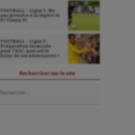
FOOTBALL – Ligue 3 : Ne
pas prendre à la légère le
FC Fleury 91
FOOTBALL – Ligue 3 :
Préparation terminée
pour l’ASC, quel est le
bilan de ses adversaires ?
Rechercher sur le site
chercher :