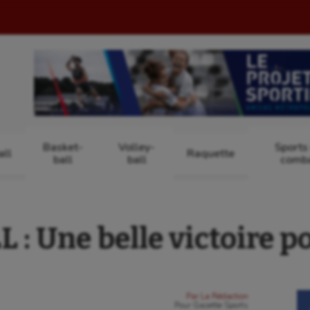
Basket-
Volley-
Sports
ll
Raquette
ball
ball
comb
: Une belle victoire p
Par
La Rédaction
Pour
Gazette Sports