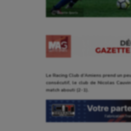
Ⓒ Gazette Sports
Le Racing Club d’Amiens prend un peu
consécutif, le club de Nicolas Cauvin
match abouti (2-1).