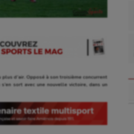
 plus d’air. Opposé à son troisième concurrent
 s’en sort avec une nouvelle victoire, dans un
Re