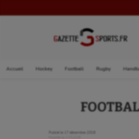
Rechercher :
Accueil
Hockey
Football
Rugby
Handba
FOOTBALL 
Publié le
17 décembre 2018
Modifié le
17/12/18