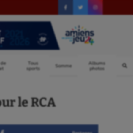
 de
Tous
Albums
Somme
at
sports
photos
our le RCA