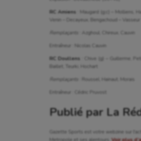
RC Amiens
: Maugard (g;c) – Molliens, 
Venin – Decayeux, Bengachoud – Vasseur
Remplaçants
: Azghoul, Chireux, Cauvin
Entraîneur : Nicolas Cauvin
RC Doullens
: Chive (g) – Guillerme, Pe
Baillet, Teurki, Hochart
Remplaçants
: Roussel, Hainaut, Morais
Entraîneur : Cédric Pruvost
Publié par La Ré
Gazette Sports est votre webzine sur l'ac
Metropole et ses alentours.
Voir plus d’