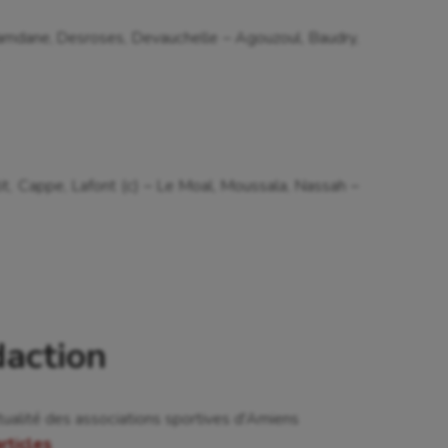
Hamdane, Desroses, Devauchelle – Agouzoul, Baudry,
tit, Cappe, Lafont (c) – Le Moal, Moussala, Nassah –
daction
tualité des associations sportives d'Amiens
articles