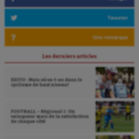
Longue paume
Tweeter
Moto
Natation
Une remarque
Natation artistique
Les derniers articles
Omnisports
Outdoor
EDITO : Mais où va-t-on dans le
Paddle
cyclisme de haut niveau?
Parkour
Patinage artistique
FOOTBALL – Régional 1 : Un
vainqueur mais de la satisfaction
Pétanque
de chaque côté
Plongée