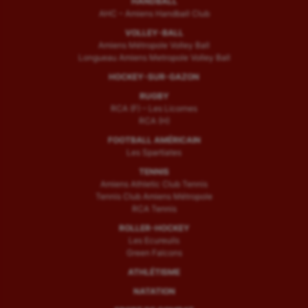
HANDBALL
AHC – Amiens Handball Club
VOLLEY-BALL
Amiens Métropole Volley Ball
Longueau Amiens Metropole Volley Ball
HOCKEY-SUR-GAZON
RUGBY
RCA (F) – Les Licornes
RCA (H)
FOOTBALL AMÉRICAIN
Les Spartiates
TENNIS
Amiens Athletic Club Tennis
Tennis Club Amiens Métropole
RCA Tennis
ROLLER-HOCKEY
Les Ecureuils
Green Falcons
ATHLÉTISME
NATATION