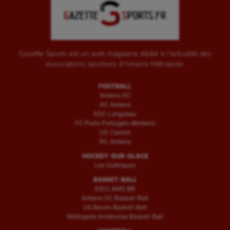
Triathlon
Ultimate frisbee
UNSS
Gazette Sports est un web magazine dédié à l'actualité des
associations sportives d'Amiens Métropole.
Voile
FOOTBALL
Wakeboard
Amiens SC
AC Amiens
Water-polo
ESC Longueau
FC Porto Portugais d’Amiens
US Camon
RC Amiens
HOCKEY-SUR-GLACE
Les Gothiques
BASKET-BALL
ESCLAMS BB
Amiens SC Basket-Ball
US Boves Basket-Ball
Métropole Amiénoise Basket-Ball