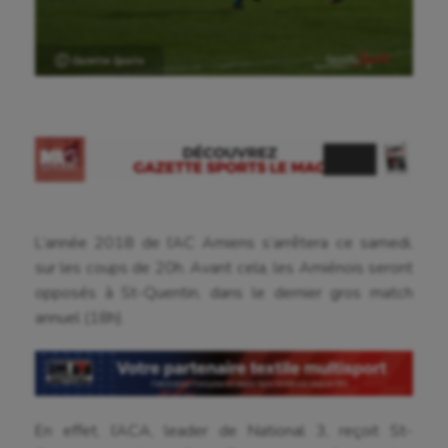
Ⓒ Gazette Sports
Aéronautique
Athlétisme
Auto
Aviron
L’année 2018 de l’AC Amiens s’arrêtera ce samedi,
Balle à la main
sur les coups de 20h. Avant cela, les Amiénois seront
opposés à St-Quentin, dans le dernier gros match
Ballon au poing
annuel (18h).
Baseball
Billard
Boules lyonnaises
En effet, l’ACA, leader de National 3, reçoit St-