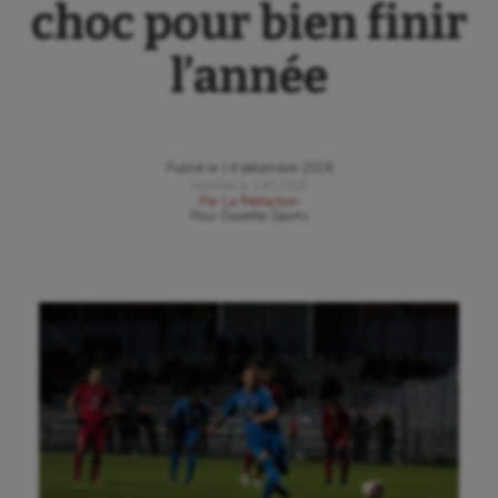
choc pour bien finir
l’année
Publié le
14 décembre 2018
Modifié le
14/12/18
Par
La Rédaction
Pour
Gazette Sports