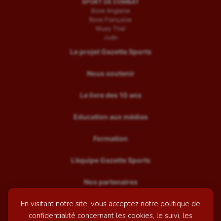
SPORT DE COMBAT
Boxe Anglaise
Boxe Française
Muay Thaï
Judo
Le projet Gazette Sports
Nous soutenir
Le livre des 10 ans
Education aux médias
Formation
L’équipe Gazette Sports
Nos partenaires
En visitant notre site, vous acceptez notre politique de
Recrutement
confidentialité concernant les cookies, le suivi, les