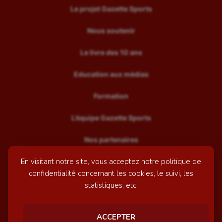
Le projet Gazette Sports
Nous soutenir
Le livre des 10 ans
Education aux médias
Formation
L’équipe Gazette Sports
Nos partenaires
En visitant notre site, vous acceptez notre politique de
Recrutement
confidentialité concernant les cookies, le suivi, les
Mentions légales
statistiques, etc.
Contactez-nous
ACCEPTER