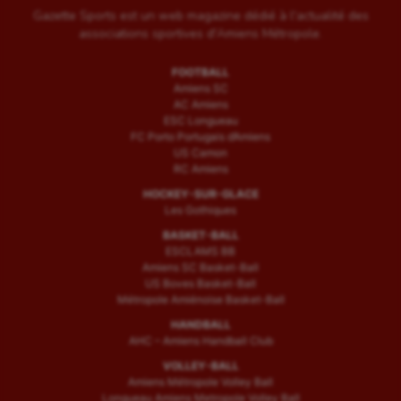
Gazette Sports est un web magazine dédié à l'actualité des
associations sportives d'Amiens Métropole.
FOOTBALL
Amiens SC
AC Amiens
ESC Longueau
FC Porto Portugais d’Amiens
US Camon
RC Amiens
HOCKEY-SUR-GLACE
Les Gothiques
BASKET-BALL
ESCLAMS BB
Amiens SC Basket-Ball
US Boves Basket-Ball
Métropole Amiénoise Basket-Ball
HANDBALL
AHC – Amiens Handball Club
VOLLEY-BALL
Amiens Métropole Volley Ball
Longueau Amiens Metropole Volley Ball