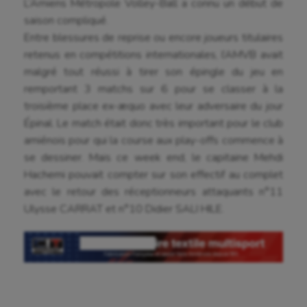
L’Amiens Métropole Volley-Ball a connu un début de
saison compliqué.
Entre blessures de reprise ou encore joueurs titulaires
retenus en compétitions internationales, l’AMVB avait
malgré tout réussi à tirer son épingle du jeu en
remportant 3 matchs sur 6 pour se classer à la
troisième place ex-æquo avec leur adversaire du jour
Épinal. Le match était donc très important pour le club
amiénois pour qui la course aux play-offs commence à
se dessiner. Mais ce week end, le capitaine Mehdi
Hachemi pouvait compter sur son effectif au complet
avec le retour des réceptionneurs attaquants n°11
Ulysse CARRAT et n°10 Didier SALI HILE.