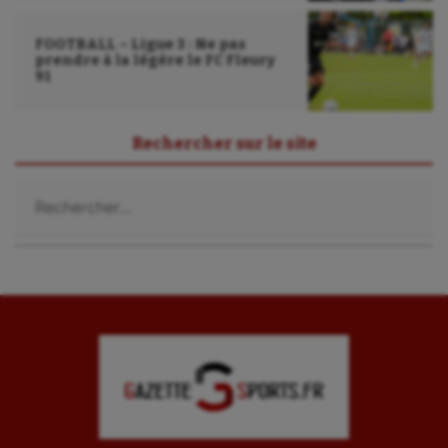
FOOTBALL – Ligue 3 : Ne pas
prendre à la légère le FC Fleury
91
Rechercher sur le site
Rechercher :