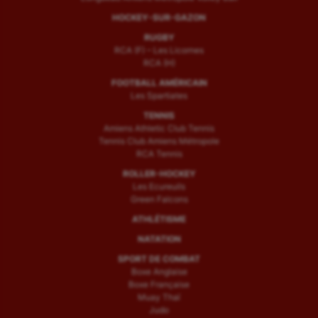
HOCKEY-SUR-GAZON
RUGBY
RCA (F) – Les Licornes
RCA (H)
FOOTBALL AMÉRICAIN
Les Spartiates
TENNIS
Amiens Athletic Club Tennis
Tennis Club Amiens Métropole
RCA Tennis
ROLLER-HOCKEY
Les Ecureuils
Green Falcons
ATHLÉTISME
NATATION
SPORT DE COMBAT
Boxe Anglaise
Boxe Française
Muay Thaï
Judo