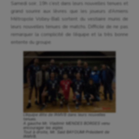
Samedi soir, 19h c’est dans leurs nouvelles tenues et
grand sourire aux lèvres que les joueurs d’Amiens
Métropole Volley-Ball sortent du vestiaire munis de
leurs nouvelles tenues de matchs. Difficile de ne pas
remarquer la complicité de l’équipe et la très bonne
entente du groupe.
L’équipe élite de l’AMVB dans leurs nouvelles
tenues.
A gauche Mr. Vladimir MENDES BORGES venu
encourager les aigles
Tout à droite, Mr. Said BAYOUMI Président de
l’AMVB.