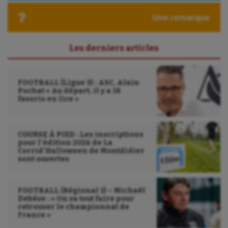
Une remarque
Les derniers articles
FOOTBALL (Ligue 3) : ASC, Alain
Pochat « Au départ, il y a 18
favoris en lice »
COURSE À PIED : Les inscriptions
pour l’édition 2026 de La
Corrid’Halloween de Montdidier
sont ouvertes
FOOTBALL (Régional 1) – Michaël
Debève : « On va tout faire pour
retrouver le championnat de
France »