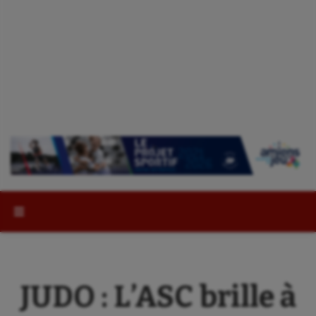
Rechercher :
JUDO : L’ASC brille à