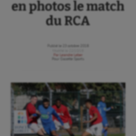
en photos le match
du RCA
Publié le
23 octobre 2018
Modifié le
22/10/18
Par
Leandre Leber
Pour
Gazette Sports