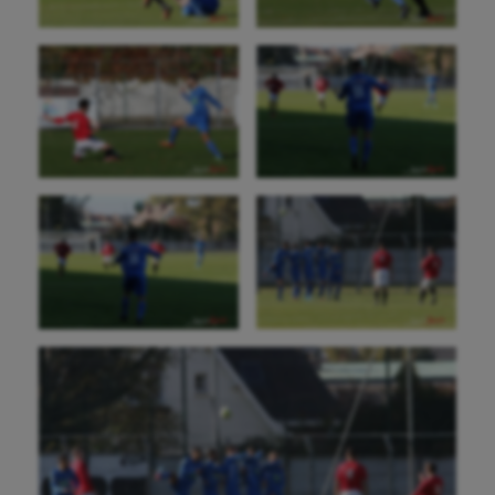
Tir
Tir à l'arc
Triathlon
Ultimate frisbee
UNSS
Voile
Wakeboard
Water-polo