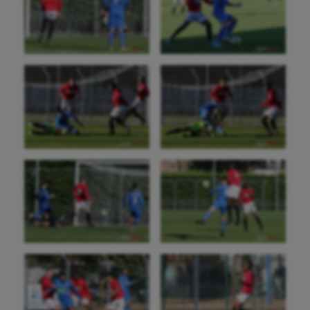
Aéronautique
Athlétisme
Auto
Aviron
Balle à la main
Ballon au poing
Baseball