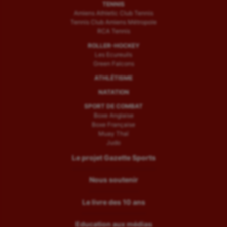
TENNIS
Amiens Athletic Club Tennis
Tennis Club Amiens Métropole
RCA Tennis
ROLLER-HOCKEY
Les Ecureuils
Green Falcons
ATHLÉTISME
NATATION
SPORT DE COMBAT
Boxe Anglaise
Boxe Française
Muay Thaï
Judo
Le projet Gazette Sports
Nous soutenir
Le livre des 10 ans
Education aux médias