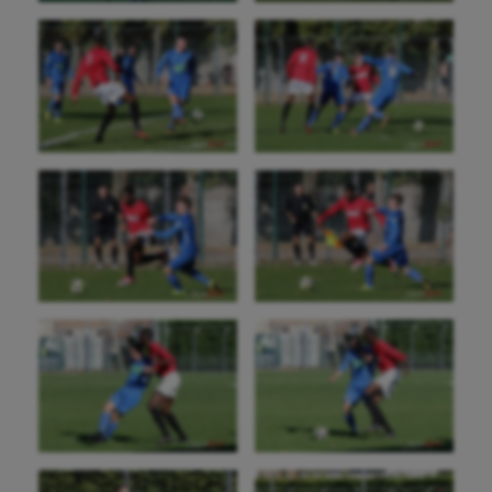
Escrime
Fitness
Flag football
Football américain
Futsal
Golf
Gymnastique
Gymnastique rythmique
Haltérophilie
Handisport
Hippisme