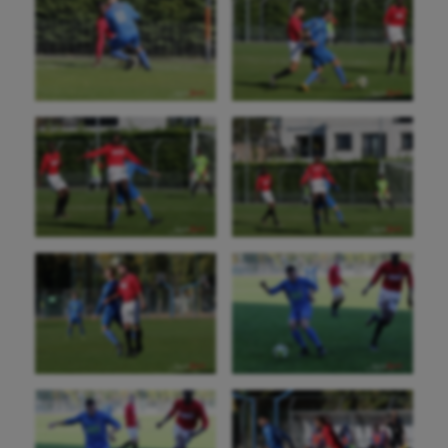
Jeux Olympiques et Paralympiques
Kayak-polo
Korfbal
Longue paume
Moto
Natation
Natation artistique
Omnisports
Outdoor
Paddle
Parkour