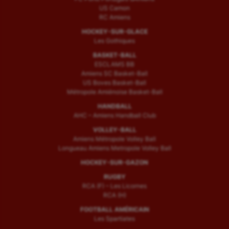
US Camon
RC Amiens
HOCKEY-SUR-GLACE
Les Gothiques
BASKET-BALL
ESCLAMS BB
Amiens SC Basket-Ball
US Boves Basket-Ball
Métropole Amiénoise Basket-Ball
HANDBALL
AHC – Amiens Handball Club
VOLLEY-BALL
Amiens Métropole Volley Ball
Longueau Amiens Metropole Volley Ball
HOCKEY-SUR-GAZON
RUGBY
RCA (F) – Les Licornes
RCA (H)
FOOTBALL AMÉRICAIN
Les Spartiates