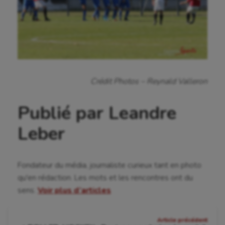
Crédit Photos – Reynald Valleron
Publié par Leandre
Leber
Fondateur du média, journaliste curieux tant en photo
qu'en rédaction. Les mots et les rencontres ont du
sens.
Voir plus d’articles
Navigation
Article précédent