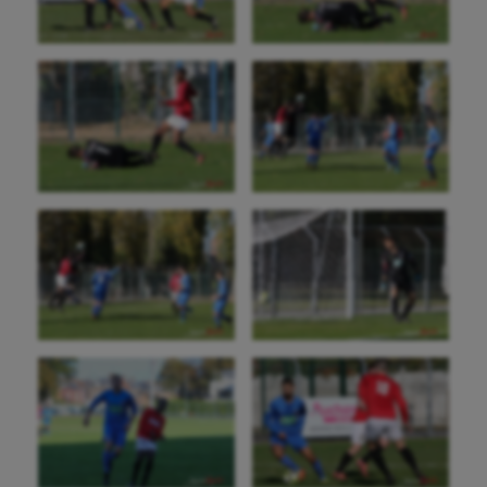
Billard
Boules lyonnaises
Canoë-kayak
Cerf Volant
Cheerleading
Course à pied
Crossfit
Cyclisme
Danse
Equitation
Escalade