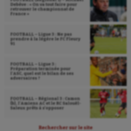
Debève : « On va tout faire pour
retrouver le championnat de
France »
FOOTBALL – Ligue 3 : Ne pas
prendre à la légère le FC Fleury
91
FOOTBALL – Ligue 3 :
Préparation terminée pour
l’ASC, quel est le bilan de ses
adversaires ?
FOOTBALL – Régional 3 : Camon
(b), l’Amiens AC et le RC Salouël-
Saleux prêts à s’opposer
Rechercher sur le site