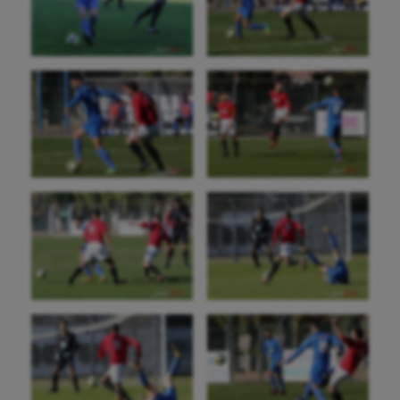
Patinage artistique
Pétanque
Plongée
Randonnée / Marche
Roller-derby
Sarbacane
Sauvetage sportif
Sport adapté
Sport handicap
Sport santé
Sport-entreprise
Sport-santé