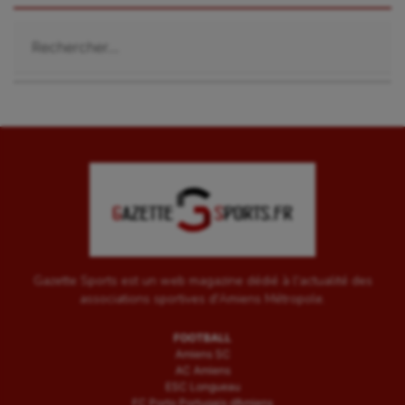
Rechercher :
Gazette Sports est un web magazine dédié à l'actualité des
associations sportives d'Amiens Métropole.
FOOTBALL
Amiens SC
AC Amiens
ESC Longueau
FC Porto Portugais d’Amiens