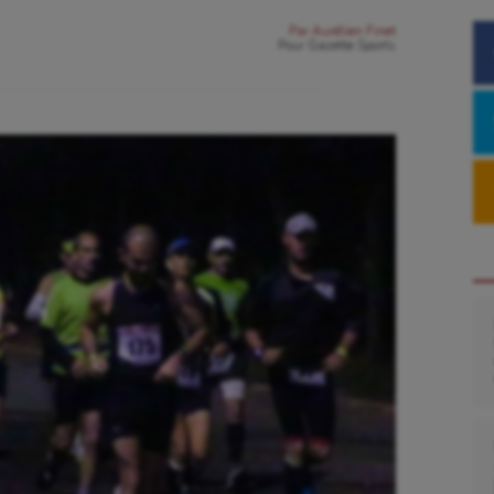
Par
Aurélien Finet
Pour
Gazette Sports