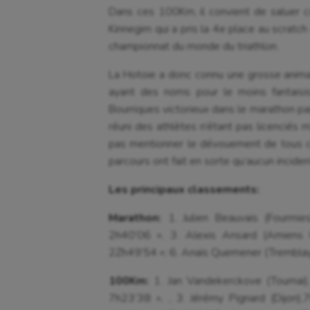
Dans ces 100Km, il convient de saluer c
Kinnegim qui a pris la 4e place au scratch
championnat du monde du triathlon.
La Hotoie a donc connu une grosse anima
ayant des noms pour le moins fantai
Bourriques victorieux dans le marathon par
réuni des athlètes n’étant pas licenciés m
pas mentionner le dévouement de tous ce
parcours ont fait en sorte qu’aucun incide
Les principaux classements:
Marathon:
1. Julien Beauvais (Fourmi
2h40’06 », 3. Alexis Ansard (Amiens U
2Zh49’54 »; 6. Anaïs Quemener (Trembla
100Km:
1. Jan Vandekerckove (Tournai
7h23’38 », , 3. Jérémy Pignard (Dijon)