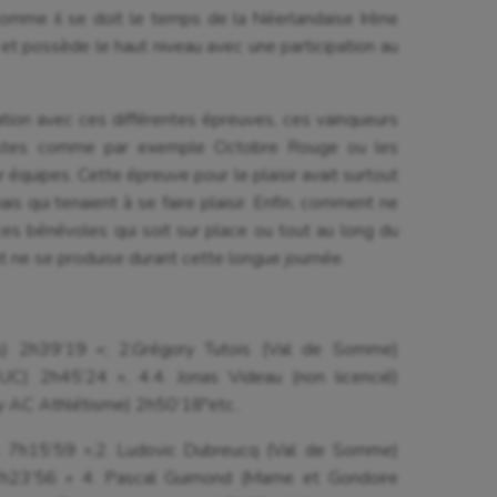
omme il se doit le temps de la Néerlandaise Irène
 et possède le haut niveau avec une participation au
tion avec ces différentes épreuves, ces vainqueurs
sistes comme par exemple Octobre Rouge ou les
 équipes. Cette épreuve pour le plaisir avait surtout
ais qui tenaient à se faire plaisir. Enfin, comment ne
s bénévoles qui soit sur place ou tout au long du
nt ne se produise durant cette longue journée.
es) 2h39’19 »; 2.Grégory Tutois (Val de Somme)
C) 2h45’24 », 4.4. Jonas Videau (non licencié)
y AC Athlétisme) 2h50’18″etc..
), 7h15’59 »,2. Ludovic Dubreucq (Val de Somme)
,7h23’56 » 4. Pascal Guimond (Marne et Gondoire