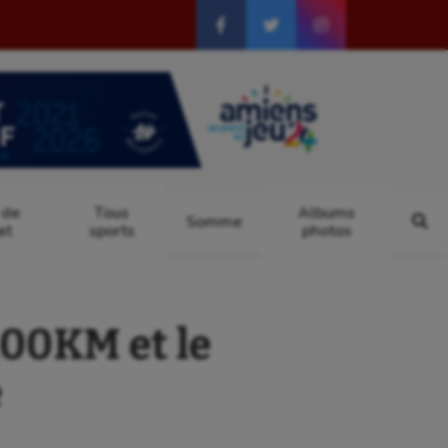
 de
Tous
Albums
Somme
at
sports
photos
100KM et le
e