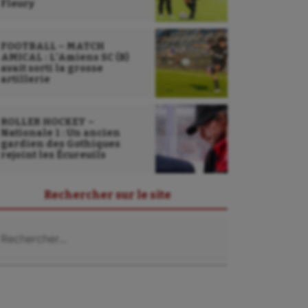
Fleury
FOOTBALL – MATCH
AMICAL : L’Amiens SC (B)
avait sorti la grosse
artillerie
ROLLER HOCKEY –
Nationale 1 : Un ancien
gardien des Gothiques
rejoint les Écureuils
Rechercher sur le site
chercher :