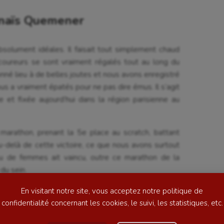
Anaïs Quemener
solument idéales. Il faisait tout simplement chaud
coureurs se sont vraiment régalés tout au long du
nné lieu à de belles joutes et nous avons enregistré
s a vraiment épatés pour ne pas dire émus. Il s’agit
se
Kayak-polo
 et fixée aujourd’hui dans la région parisienne au
tation
Korfbal
arathon, prenant la 5e place au scratch, battant
lade
Longue paume
-delà de cette victoire, ce que nous avons surtout
ou de femmes ait vaincu, outre ce marathon de la
ime
Moto
du sein.
ess
Natation
rant deux ans, elle a lutté avec un immense courage
En visitant notre site, vous acceptez notre politique de
football
Natation artistique
s terriblement dangereux. Durant deux ans, Anaïs n’a
confidentialité concernant les cookies, le suivi, les statistiques, etc.
e ses médecins. Elle en a fait qu’à sa tête et
ball américain
Omnisports