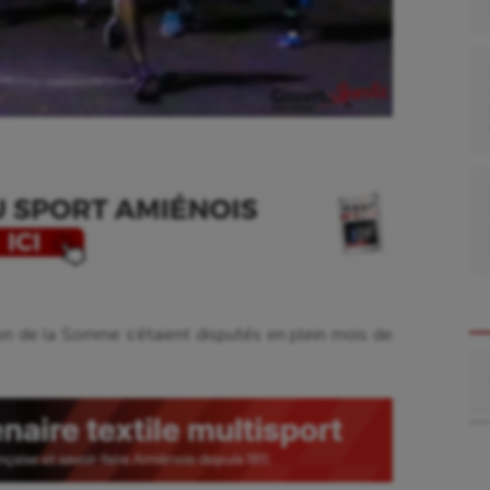
n de la Somme s’étaient disputés en plein mois de
Re