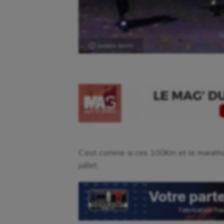
Ⓒ Gazette Sports
C’est comme si ces 100Km et le maratho
juillet.