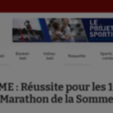
Basket-
Volley-
Sports
ll
Raquette
ball
ball
comb
 : Réussite pour les 
Marathon de la Somm