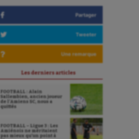
Partager
Tweeter
Une remarque
Les derniers articles
FOOTBALL : Alain
Sallembien, ancien joueur
de l’Amiens SC, nous a
quittés
FOOTBALL – Ligue 3 : Les
Amiénois ne méritaient
pas mieux qu’un point à