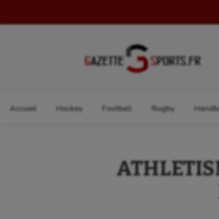
Rechercher :
Accueil
Hockey
Football
Rugby
Handba
ATHLETISME