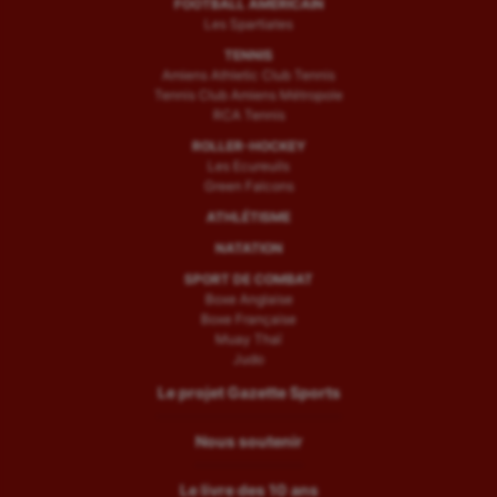
FOOTBALL AMÉRICAIN
Les Spartiates
TENNIS
Amiens Athletic Club Tennis
Tennis Club Amiens Métropole
RCA Tennis
ROLLER-HOCKEY
Les Ecureuils
Green Falcons
ATHLÉTISME
NATATION
SPORT DE COMBAT
Boxe Anglaise
Boxe Française
Muay Thaï
Judo
Le projet Gazette Sports
Nous soutenir
Le livre des 10 ans