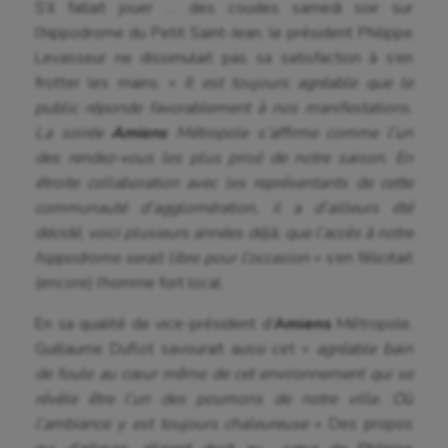
S’il fallait jouer … des coudes samedi soir sur
l’hippodrome du Petit Saint-Jean, le président Philippe
Levasseur ne dissimulait pas sa satisfaction à s’en
frotter les mains. «
Il est toujours agréable que le
public réponde favorablement à nos manifestations.
La soirée
Amiens
Métropole s’affirme comme l’un
des rendez-vous les plus prisé de notre saison. En
étroite collaboration avec les représentants de cette
communauté d’agglomération, il a d’ailleurs été
décidé, voici plusieurs années déjà, que l’accès à notre
hippodrome serait libre pour l’occasion
» s’en félicitait
(encore) l’homme fort local.
En sa qualité de vice-président d’
Amiens
Métropole,
Guillaume Duflot savourait aussi cet «
agréable bain
de foule
au cœur même de cet environnement qui se
révèle être l’un des poumons de notre ville. Où
l’ambiance y est toujours chaleureuse
» Des propos