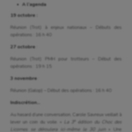
Natation
A l’agenda
Natation artistique
19 octobre :
Omnisports
Réunion (Trot) à enjeux nationaux – Débuts des
opérations : 16 h 40
Outdoor
27 octobre
:
Paddle
Réunion (Trot) PMH pour trotteurs – Début des
Parkour
opérations : 19 h 15
Patinage artistique
3 novembre
:
Pétanque
Réunion (Galop) – Début des opérations : 16 h 40
Plongée
Indiscrétion…
Randonnée / Marche
Au hasard d’une conversation, Carole Savreux veillait à
Roller-derby
e
lever un coin du voile. «
La 3
édition du Choc des
Licornes se déroulera ici-même le 30 juin
» Une