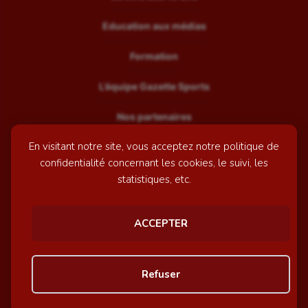
Education aux médias
Formation
L’équipe Gazette Sports
Nos partenaires
En visitant notre site, vous acceptez notre politique de
Recrutement
confidentialité concernant les cookies, le suivi, les
Mentions légales
statistiques, etc.
Contactez-nous
ACCEPTER
© GazetteSports - 2026 | Site internet réalisé par
l'agence
Refuser
Awelty
Personnaliser