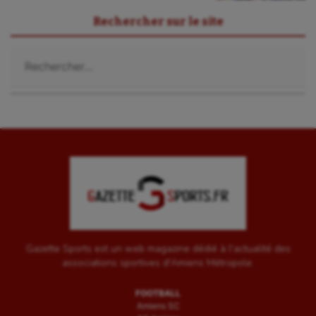
Rechercher sur le site
Rechercher :
Gazette Sports est un web magazine dédié à l'actualité des
associations sportives d'Amiens Métropole.
FOOTBALL
Amiens SC