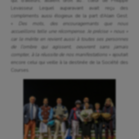
qui, d’ailleurs, allaient droit au… cœur de Philippe
Levasseur. Lequel auparavant avait reçu des
compliments aussi élogieux de la part d’Alain Gest.
«
Des mots, des encouragemants que nous
accueillons telle une récompense. Je précise « nous »
car le mérite en revient aussi à toutes ses personnes
de l’ombre qui agissent, oeuvrent sans jamais
compter, à la réussite de nos manifestations
» ajoutait
encore celui qui veille à la destinée de la Société des
Courses.
Aéronautique