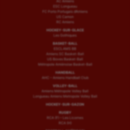
AC Amiens
ESC Longueau
FC Porto Portugais d’Amiens
US Camon
RC Amiens
HOCKEY-SUR-GLACE
Les Gothiques
BASKET-BALL
ESCLAMS BB
Amiens SC Basket-Ball
US Boves Basket-Ball
Métropole Amiénoise Basket-Ball
HANDBALL
AHC – Amiens Handball Club
VOLLEY-BALL
Amiens Métropole Volley Ball
Longueau Amiens Metropole Volley Ball
HOCKEY-SUR-GAZON
RUGBY
RCA (F) – Les Licornes
RCA (H)