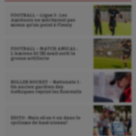
FOOTBALL – Ligue 3 : Les
Amiénois ne méritaient pas
mieux qu’un point à Fleury
FOOTBALL – MATCH AMICAL :
L’Amiens SC (B) avait sorti la
grosse artillerie
ROLLER HOCKEY – Nationale 1 :
Un ancien gardien des
Gothiques rejoint les Écureuils
EDITO : Mais où va-t-on dans le
cyclisme de haut niveau?