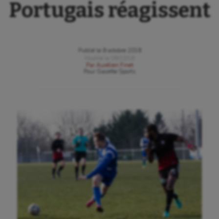
Portugais réagissent
Publié le
8 octobre 2018
Modifié le
08/10/18
Par
Aurélien Finet
Pour
Gazette Sports