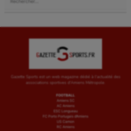
Gazette Sports est un web magazine dédié à l'actualité des
associations sportives d'Amiens Métropole.
FOOTBALL
Amiens SC
AC Amiens
ESC Longueau
FC Porto Portugais d’Amiens
US Camon
RC Amiens