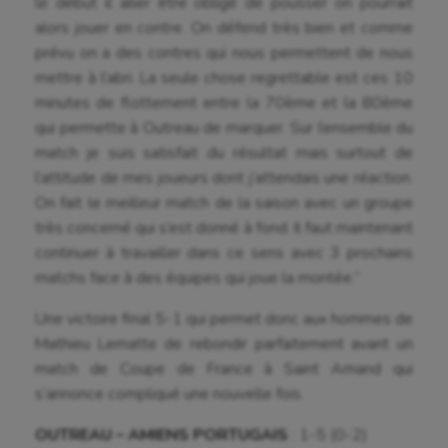
le début il aller être obligé de pousser on pourrait
alors jouer en contre. On défend très bien et comme
Fitness
prévu on a des contres qui nous permettent de nous
Flag football
mettre à l’abri. La seule chose regrettable est ces 10
minutes de flottement entre la 70ème et la 80ème
Football américain
qui permette à Outreau de marquer. Sur l’ensemble du
match je suis satisfait du résultat mais surtout de
Futsal
l’attitude de mes joueurs dont j’attendais une réaction.
Golf
On fait le meilleur match de la saison avec un groupe
très concerné qui s’est donné à fond. Il faut maintenant
Gymnastique
continuer à travailler dans ce sens avec 3 prochains
Gymnastique rythmique
matchs face à des équipes qui joue la montée.”
Haltérophilie
Une victoire final 5-1 qui permet donc aux hommes de
Mathieu Lematte de rebondir parfaitement avant un
Handisport
match de Coupe de France à Saint Amand qui
s’annonce compliqué une nouvelle fois.
Hippisme
OUTREAU – AMIENS PORTUGAIS
: 1-5 (0-2)
Jeux Olympiques et Paralympiques