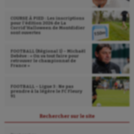
Tir
Tir à l'arc
COURSE À PIED : Les inscriptions
pour l’édition 2026 de La
Triathlon
Corrid’Halloween de Montdidier
sont ouvertes
Ultimate frisbee
UNSS
FOOTBALL (Régional 1) – Michaël
Debève : « On va tout faire pour
retrouver le championnat de
Voile
France »
Wakeboard
FOOTBALL – Ligue 3 : Ne pas
Water-polo
prendre à la légère le FC Fleury
91
Rechercher sur le site
Rechercher :