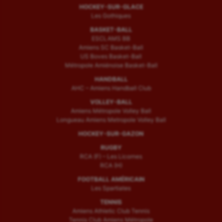
HOCKEY-SUR-GLACE
Les Gothiques
BASKET-BALL
ESCLAMS BB
Amiens SC Basket-Ball
US Boves Basket-Ball
Métropole Amiénoise Basket-Ball
HANDBALL
AHC – Amiens Handball Club
VOLLEY-BALL
Amiens Métropole Volley Ball
Longueau Amiens Metropole Volley Ball
HOCKEY-SUR-GAZON
RUGBY
RCA (F) – Les Licornes
RCA (H)
FOOTBALL AMÉRICAIN
Les Spartiates
TENNIS
Amiens Athletic Club Tennis
Tennis Club Amiens Métropole