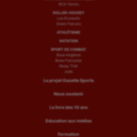
RCA Tennis
ROLLER-HOCKEY
Les Ecureuils
Green Falcons
ATHLÉTISME
NATATION
SPORT DE COMBAT
Boxe Anglaise
Boxe Française
Muay Thaï
Judo
Le projet Gazette Sports
Nous soutenir
Le livre des 10 ans
Education aux médias
Formation