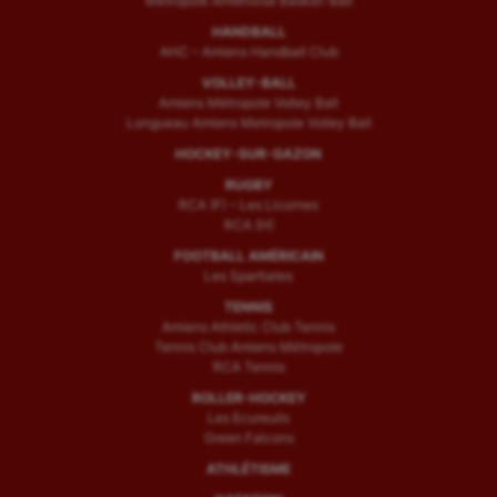
Métropole Amiénoise Basket-Ball
Water-polo
HANDBALL
AHC – Amiens Handball Club
VOLLEY-BALL
Amiens Métropole Volley Ball
Longueau Amiens Metropole Volley Ball
HOCKEY-SUR-GAZON
RUGBY
RCA (F) – Les Licornes
RCA (H)
FOOTBALL AMÉRICAIN
Les Spartiates
TENNIS
Amiens Athletic Club Tennis
Tennis Club Amiens Métropole
RCA Tennis
ROLLER-HOCKEY
Les Ecureuils
Green Falcons
ATHLÉTISME