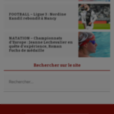
Outdoor
FOOTBALL – Ligue 3 : Nordine
Paddle
Kandil rebondit à Nancy
Parkour
Patinage artistique
NATATION – Championnats
d’Europe : Jeanne Lechevalier en
Pétanque
quête d’expérience, Roman
Fuchs de médaille
Plongée
Rechercher sur le site
Randonnée / Marche
Rechercher :
Roller-derby
Sarbacane
Sauvetage sportif
Sport adapté