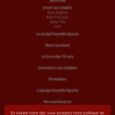
NATATION
SPORT DE COMBAT
Boxe Anglaise
Boxe Française
Muay Thaï
Judo
Le projet Gazette Sports
Nous soutenir
Le livre des 10 ans
Education aux médias
Formation
L’équipe Gazette Sports
Nos partenaires
En visitant notre site, vous acceptez notre politique de
Recrutement