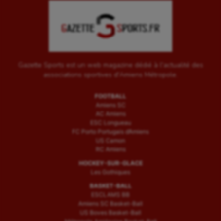
Sport handicap
Sport santé
Sport-entreprise
Sport-santé
Gazette Sports est un web magazine dédié à l'actualité des
associations sportives d'Amiens Métropole.
Tir
FOOTBALL
Tir à l'arc
Amiens SC
AC Amiens
ESC Longueau
Triathlon
FC Porto Portugais d’Amiens
US Camon
Ultimate frisbee
RC Amiens
UNSS
HOCKEY-SUR-GLACE
Les Gothiques
Voile
BASKET-BALL
ESCLAMS BB
Wakeboard
Amiens SC Basket-Ball
US Boves Basket-Ball