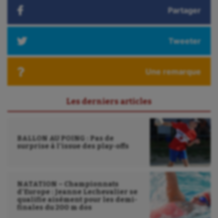
Partager
Haltérophilie
Handisport
Tweeter
Hippisme
Jeux Olympiques et Paralympiques
Une remarque
Kayak-polo
Les derniers articles
Korfbal
Longue paume
BALLON AU POING : Pas de
surprise à l’issue des play-offs
Moto
Natation
NATATION – Championnats
Natation artistique
d’Europe : Jeanne Lechevalier se
qualifie aisément pour les demi-
Omnisports
finales du 200 m dos