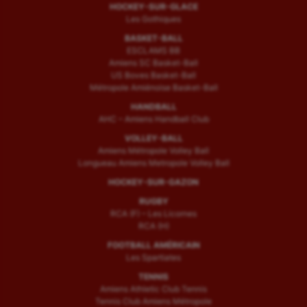
HOCKEY-SUR-GLACE
Les Gothiques
BASKET-BALL
ESCLAMS BB
Amiens SC Basket-Ball
US Boves Basket-Ball
Métropole Amiénoise Basket-Ball
HANDBALL
AHC – Amiens Handball Club
VOLLEY-BALL
Amiens Métropole Volley Ball
Longueau Amiens Metropole Volley Ball
HOCKEY-SUR-GAZON
RUGBY
RCA (F) – Les Licornes
RCA (H)
FOOTBALL AMÉRICAIN
Les Spartiates
TENNIS
Amiens Athletic Club Tennis
Tennis Club Amiens Métropole