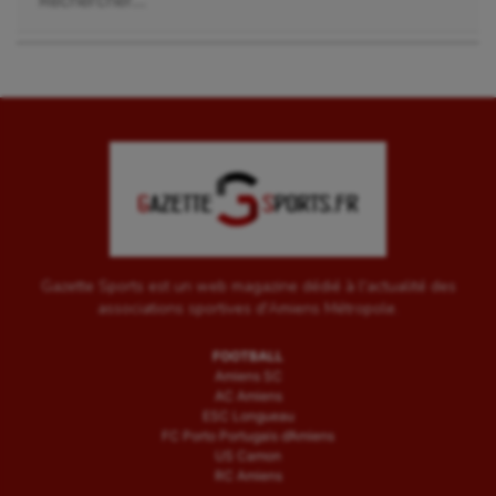
Gazette Sports est un web magazine dédié à l'actualité des
associations sportives d'Amiens Métropole.
FOOTBALL
Amiens SC
AC Amiens
ESC Longueau
FC Porto Portugais d’Amiens
US Camon
RC Amiens