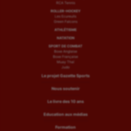
RCA Tennis
ROLLER-HOCKEY
Les Ecureuils
Green Falcons
ATHLÉTISME
NATATION
SPORT DE COMBAT
Boxe Anglaise
Boxe Française
Muay Thaï
Judo
Le projet Gazette Sports
Nous soutenir
Le livre des 10 ans
Education aux médias
Formation